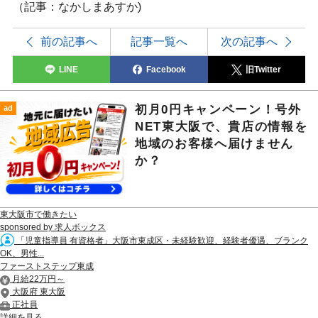
（記事：なかしまあすか)
前の記事へ
記事一覧へ
次の記事へ
LINE
Facebook
旧Twitter
初月0円キャンペーン！号外
ad
NET東大阪で、貴店の情報を
地域のお客様へ届けません
か？
東大阪市で働きたい
sponsored by 求人ボックス
「児童指導員 有資格者」大阪市東成区・未経験歓迎、経験者優遇、ブランク
OK、男性...
ファーストステップ東成
月給22万円～
大阪府 東大阪
正社員
詳細を見る