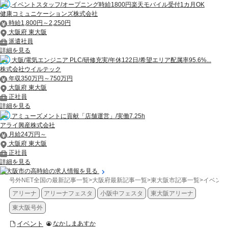
イベントスタッフ/オープニング時給1800円楽天モバイル受付1カ月OK
健康コミュニケーションズ株式会社
時給1,800円～2,250円
大阪府 東大阪
派遣社員
詳細を見る
大阪/電気エンジニア PLC/研修充実/年休122日/希望エリア配属率95.6%...
株式会社ウイルテック
年収350万円～750万円
大阪府 東大阪
正社員
詳細を見る
アミューズメントに貢献「店舗運営」/実働7.25h
アライ興産株式会社
月給24万円～
大阪府 東大阪
正社員
詳細を見る
東大阪市の高時給の求人情報を見る
号外NET全国の最新記事一覧
>
大阪府最新記事一覧
>
東大阪市記事一覧
>
イベント
アリーナ
アリーナフェスタ
小阪中フェスタ
東大阪アリーナ
東大阪号外
イベント
なかしまあすか