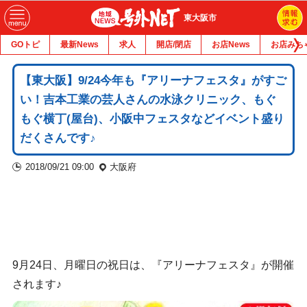
東大阪市
GOトピ
最新News
求人
開店/閉店
お店News
お店みち
【東大阪】9/24今年も『アリーナフェスタ』がすご
い！吉本工業の芸人さんの水泳クリニック、もぐ
もぐ横丁(屋台)、小阪中フェスタなどイベント盛り
だくさんです♪
2018/09/21 09:00
大阪府
9月24日、月曜日の祝日は、『アリーナフェスタ』が開催
されます♪