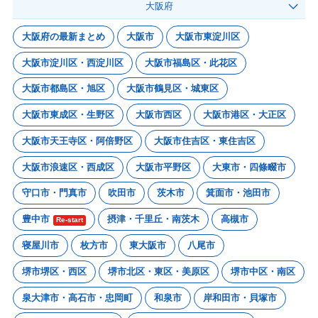
大阪府
大阪府の最新まとめ
大阪市
大阪市東淀川区
大阪市淀川区・西淀川区
大阪市福島区・此花区
大阪市都島区・旭区
大阪市鶴見区・城東区
大阪市東成区・生野区
大阪市西区
大阪市港区・大正区
大阪市天王寺区・阿倍野区
大阪市住吉区・東住吉区
大阪市浪速区・西成区
大阪市平野区
大東市・四條畷市
守口市・門真市
吹田市
茨木市
箕面市・池田市
豊中市
摂津・千里丘・南茨木
高槻市
Re-start
寝屋川市
枚方市
東大阪市
八尾市
堺市堺区・西区
堺市北区・東区・美原区
堺市中区・南区
泉大津市・高石市・忠岡町
和泉市
岸和田市・貝塚市