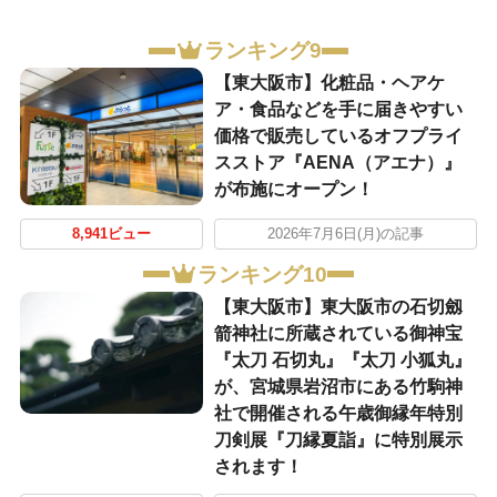
ランキング9
【東大阪市】化粧品・ヘアケ
ア・食品などを手に届きやすい
価格で販売しているオフプライ
スストア『AENA（アエナ）』
が布施にオープン！
8,941ビュー
2026年7月6日(月)の記事
ランキング10
【東大阪市】東大阪市の石切劔
箭神社に所蔵されている御神宝
『太刀 石切丸』『太刀 小狐丸』
が、宮城県岩沼市にある竹駒神
社で開催される午歳御縁年特別
刀剣展『刀縁夏詣』に特別展示
されます！