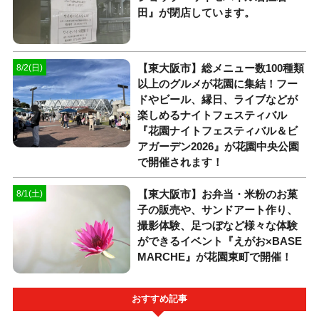
田』が閉店しています。
【東大阪市】総メニュー数100種類
8/2(日)
以上のグルメが花園に集結！フー
ドやビール、縁日、ライブなどが
楽しめるナイトフェスティバル
『花園ナイトフェスティバル＆ビ
アガーデン2026』が花園中央公園
で開催されます！
【東大阪市】お弁当・米粉のお菓
8/1(土)
子の販売や、サンドアート作り、
撮影体験、足つぼなど様々な体験
ができるイベント『えがお×BASE
MARCHE』が花園東町で開催！
おすすめ記事