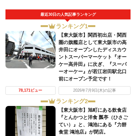
最近30日の人気記事ランキング
ランキング1
【東大阪市】関西初出店・関西
圏の旗艦店として東大阪市の高
井田にオープンしたディスカウ
ントスーパーマーケット『オー
ケー高井田』に次ぎ、『スーパ
ーオーケー』が若江岩田駅北口
前にオープン予定です！
78,171ビュー
2026年7月9日(木)の記事
ランキング2
【東大阪市】旭町にある飲食店
『とんかつと洋食 瓢亭（ひさご
てい）』と、鴻池にある『力餅
食堂 鴻池店』が閉店。