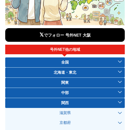
𝕏
でフォロー 号外NET 大阪
号外NET他の地域
全国
北海道・東北
関東
中部
関西
滋賀県
京都府