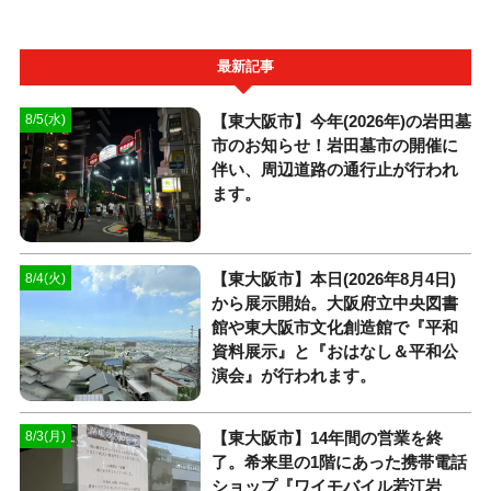
最新記事
【東大阪市】今年(2026年)の岩田墓
8/5(水)
市のお知らせ！岩田墓市の開催に
伴い、周辺道路の通行止が行われ
ます。
【東大阪市】本日(2026年8月4日)
8/4(火)
から展示開始。大阪府立中央図書
館や東大阪市文化創造館で『平和
資料展示』と『おはなし＆平和公
演会』が行われます。
【東大阪市】14年間の営業を終
8/3(月)
了。希来里の1階にあった携帯電話
ショップ『ワイモバイル若江岩