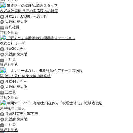
無資格可の調理師/調理スタッフ
株式会社塩梅 八戸の里病院内の厨房
月給23万3,430円～28万円
大阪府 東大阪
契約社員
詳細を見る
「駅チカ」准看護師/訪問看護ステーション
株式会社リープ
月給30万円～
大阪府 東大阪
正社員
詳細を見る
「オンコールなし」准看護師/ケアミックス病院
医療法人孟仁会 東大阪山路病院
月給44万円～
大阪府 東大阪
正社員
詳細を見る
年間休日127日+有給/土日祝休み「税理士補助」/経験者歓迎
尾中税理士法人
月給24万円～50万円
大阪府 東大阪
正社員
詳細を見る