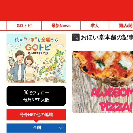
GOトピ
最新News
求人
開店/閉
おほい堂本舗の記
𝕏
でフォロー
号外NET 大阪
号外NET他の地域
全国