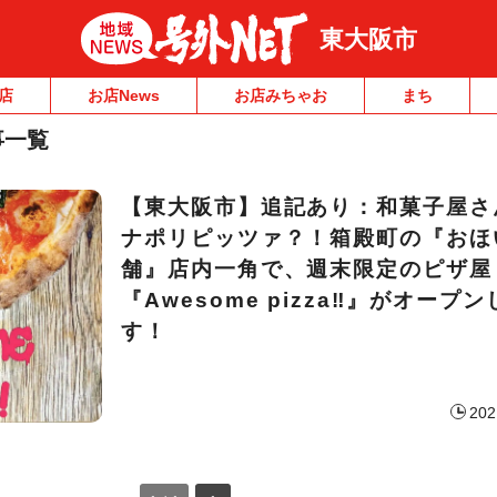
東大阪市
店
お店News
お店みちゃお
まち
事一覧
【東大阪市】追記あり：和菓子屋さ
ナポリピッツァ？！箱殿町の『おほ
舗』店内一角で、週末限定のピザ屋
『Awesome pizza‼︎』がオープ
す！
202