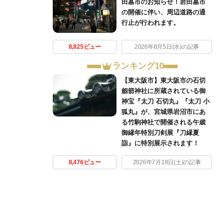
田墓市のお知らせ！岩田墓市
の開催に伴い、周辺道路の通
行止が行われます。
8,825ビュー
2026年8月5日(水)の記事
ランキング10
【東大阪市】東大阪市の石切
劔箭神社に所蔵されている御
神宝『太刀 石切丸』『太刀 小
狐丸』が、宮城県岩沼市にあ
る竹駒神社で開催される午歳
御縁年特別刀剣展『刀縁夏
詣』に特別展示されます！
8,476ビュー
2026年7月18日(土)の記事