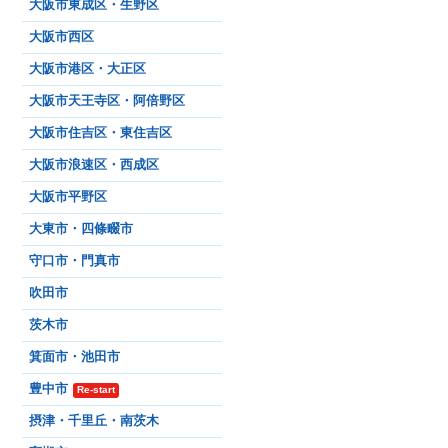
大阪市東成区・生野区
大阪市西区
大阪市港区・大正区
大阪市天王寺区・阿倍野区
大阪市住吉区・東住吉区
大阪市浪速区・西成区
大阪市平野区
大東市・四條畷市
守口市・門真市
吹田市
茨木市
箕面市・池田市
豊中市
Re-start
摂津・千里丘・南茨木