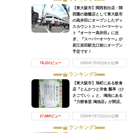
【東大阪市】関西初出店・関
西圏の旗艦店として東大阪市
の高井田にオープンしたディ
スカウントスーパーマーケッ
ト『オーケー高井田』に次
ぎ、『スーパーオーケー』が
若江岩田駅北口前にオープン
予定です！
78,231ビュー
2026年7月9日(木)の記事
ランキング2
【東大阪市】旭町にある飲食
店『とんかつと洋食 瓢亭（ひ
さごてい）』と、鴻池にある
『力餅食堂 鴻池店』が閉店。
27,680ビュー
2026年7月7日(火)の記事
ランキング3