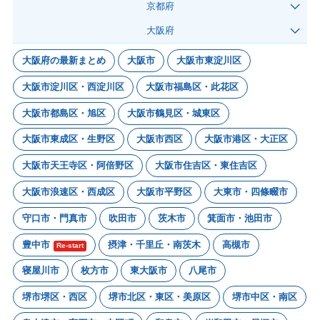
京都府
大阪府
大阪府の最新まとめ
大阪市
大阪市東淀川区
大阪市淀川区・西淀川区
大阪市福島区・此花区
大阪市都島区・旭区
大阪市鶴見区・城東区
大阪市東成区・生野区
大阪市西区
大阪市港区・大正区
大阪市天王寺区・阿倍野区
大阪市住吉区・東住吉区
大阪市浪速区・西成区
大阪市平野区
大東市・四條畷市
守口市・門真市
吹田市
茨木市
箕面市・池田市
豊中市
摂津・千里丘・南茨木
高槻市
Re-start
寝屋川市
枚方市
東大阪市
八尾市
堺市堺区・西区
堺市北区・東区・美原区
堺市中区・南区