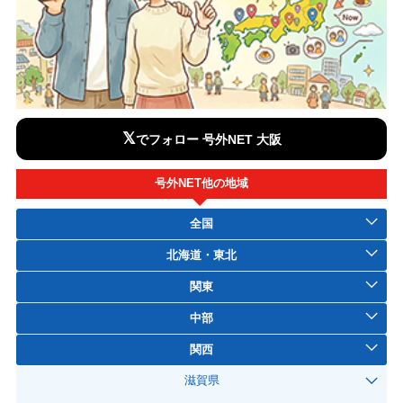
𝕏
でフォロー 号外NET 大阪
号外NET他の地域
全国
北海道・東北
関東
中部
関西
滋賀県