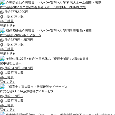
介護福祉士/介護職員・ヘルパー/賞与あり/有料老人ホーム/日勤・夜勤
株式会社ortho vim住宅型有料老人ホーム和幸PREMIUM東大阪
月給27万2,000円
大阪府 東大阪
正社員
詳細を見る
初任者研修/介護職員・ヘルパー/賞与あり/訪問看護/日勤・夜勤
株式会社Bondハルミヤホーム
月給22万円～25万円
大阪府 東大阪
正社員
詳細を見る
年間休日127日+有給/土日祝休み「税理士補助」/経験者歓迎
尾中税理士法人
月給24万円～50万円
大阪府 東大阪
正社員
詳細を見る
「保育士」東大阪市・放課後等デイサービス
株式会社KARHA放課後等デイサービス
月給21万円～
大阪府 東大阪
正社員
詳細を見る
東大阪/品質管理 評価・分析、レポート/粘着製品の加工メーカー/独自技術あり/