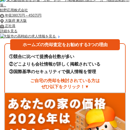
落...
飴野応用株式会社
年収380万円～450万円
大阪府 東大阪
正社員
詳細を見る
東大阪市の高時給の求人情報を見る
ホームズの売却査定をお勧めする3つの理由
①
競合に比べて提携会社数が多い
②
どこよりも会社情報が詳しく掲載されている
③
国際基準のセキュリティで個人情報を管理
ご自宅の売却を検討されている方は
ぜひ以下をクリック！▼