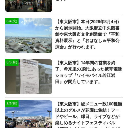
【東大阪市】本日(2026年8月4日)
8/4(火)
から展示開始。大阪府立中央図書
館や東大阪市文化創造館で『平和
資料展示』と『おはなし＆平和公
演会』が行われます。
【東大阪市】14年間の営業を終
8/3(月)
了。希来里の1階にあった携帯電話
ショップ『ワイモバイル若江岩
田』が閉店しています。
【東大阪市】総メニュー数100種類
8/2(日)
以上のグルメが花園に集結！フー
ドやビール、縁日、ライブなどが
楽しめるナイトフェスティバル