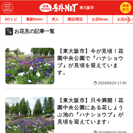
東大阪市
GOトピ
最新News
求人
開店/閉店
お店News
お店みち
お花見の記事一覧
【東大阪市】今が見頃！花
園中央公園で『ハナショウ
ブ』が見頃を迎えていま
す。
2024/05/24 17:45
【東大阪市】只今満開！花
園中央公園にある花しょう
ぶ池の『ハナショウブ』が
見頃を迎えています♪
2019/06/10 08:00