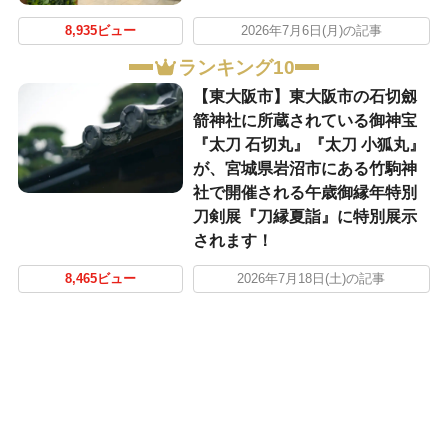
8,935ビュー
2026年7月6日(月)の記事
ランキング10
【東大阪市】東大阪市の石切劔
箭神社に所蔵されている御神宝
『太刀 石切丸』『太刀 小狐丸』
が、宮城県岩沼市にある竹駒神
社で開催される午歳御縁年特別
刀剣展『刀縁夏詣』に特別展示
されます！
8,465ビュー
2026年7月18日(土)の記事