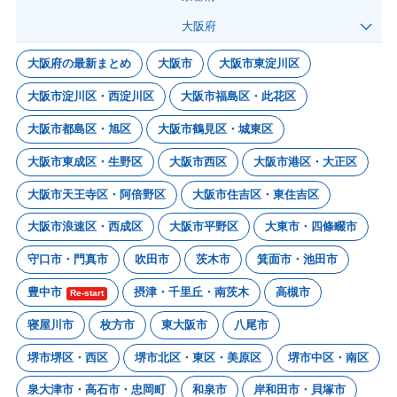
大阪府
大阪府の最新まとめ
大阪市
大阪市東淀川区
大阪市淀川区・西淀川区
大阪市福島区・此花区
大阪市都島区・旭区
大阪市鶴見区・城東区
大阪市東成区・生野区
大阪市西区
大阪市港区・大正区
大阪市天王寺区・阿倍野区
大阪市住吉区・東住吉区
大阪市浪速区・西成区
大阪市平野区
大東市・四條畷市
守口市・門真市
吹田市
茨木市
箕面市・池田市
豊中市
摂津・千里丘・南茨木
高槻市
Re-start
寝屋川市
枚方市
東大阪市
八尾市
堺市堺区・西区
堺市北区・東区・美原区
堺市中区・南区
泉大津市・高石市・忠岡町
和泉市
岸和田市・貝塚市