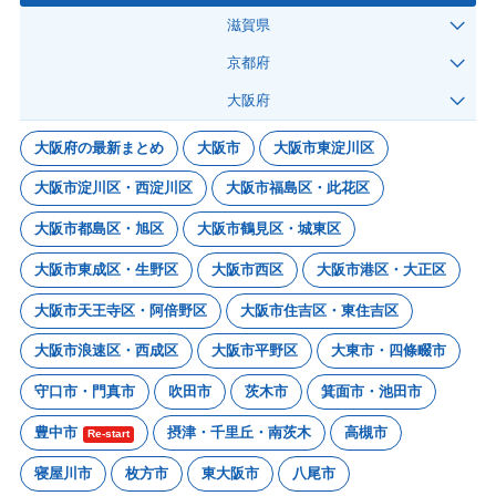
滋賀県
京都府
大阪府
大阪府の最新まとめ
大阪市
大阪市東淀川区
大阪市淀川区・西淀川区
大阪市福島区・此花区
大阪市都島区・旭区
大阪市鶴見区・城東区
大阪市東成区・生野区
大阪市西区
大阪市港区・大正区
大阪市天王寺区・阿倍野区
大阪市住吉区・東住吉区
大阪市浪速区・西成区
大阪市平野区
大東市・四條畷市
守口市・門真市
吹田市
茨木市
箕面市・池田市
豊中市
摂津・千里丘・南茨木
高槻市
Re-start
寝屋川市
枚方市
東大阪市
八尾市