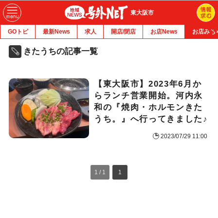
東大阪市
GOトピ
最新News
求人
開店/閉店
お店News
お店みち
きたうちの記事一覧
【東大阪市】2023年6月か
らランチ営業開始。河内永
和の『焼肉・ホルモンきた
うち。』へ行ってきました♪
2023/07/29 11:00
1 / 1
1