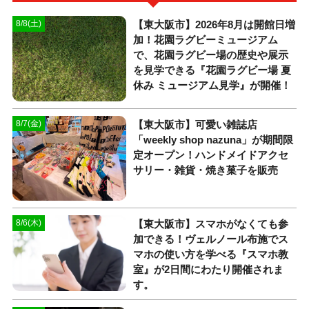
【東大阪市】2026年8月は開館日増
8/8(土)
加！花園ラグビーミュージアム
で、花園ラグビー場の歴史や展示
を見学できる『花園ラグビー場 夏
休み ミュージアム見学』が開催！
【東大阪市】可愛い雑誌店
8/7(金)
「weekly shop nazuna」が期間限
定オープン！ハンドメイドアクセ
サリー・雑貨・焼き菓子を販売
【東大阪市】スマホがなくても参
8/6(木)
加できる！ヴェルノール布施でス
マホの使い方を学べる『スマホ教
室』が2日間にわたり開催されま
す。