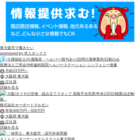
東大阪市で働きたい
sponsored by 求人ボックス
介護福祉士/介護職員・ヘルパー/賞与あり/訪問介護事業所/日勤のみ
医療法人三恵会沖村歯科医院ヘルパーステーション シンフォニー徳庵
月給23万円～
大阪府 東大阪
正社員
詳細を見る
大阪/タイヤの交換・組み立てスタッフ 資格手当充実/年休120日/残業ほぼ無/
髪...
株式会社カーポートマルゼン
年収400万円～500万円
大阪府 東大阪
正社員
詳細を見る
「保育士」東大阪市・認可外保育園
さくらインターナショナルスクール東大阪校