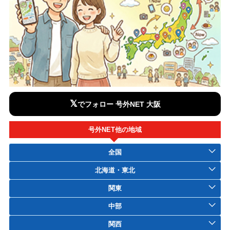
𝕏
でフォロー 号外NET 大阪
号外NET他の地域
全国
北海道・東北
関東
中部
関西