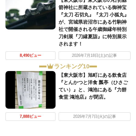
【東大阪市】東大阪市の石切劔
箭神社に所蔵されている御神宝
『太刀 石切丸』『太刀 小狐丸』
が、宮城県岩沼市にある竹駒神
社で開催される午歳御縁年特別
刀剣展『刀縁夏詣』に特別展示
されます！
8,490ビュー
2026年7月18日(土)の記事
ランキング10
【東大阪市】旭町にある飲食店
『とんかつと洋食 瓢亭（ひさご
てい）』と、鴻池にある『力餅
食堂 鴻池店』が閉店。
7,888ビュー
2026年7月7日(火)の記事