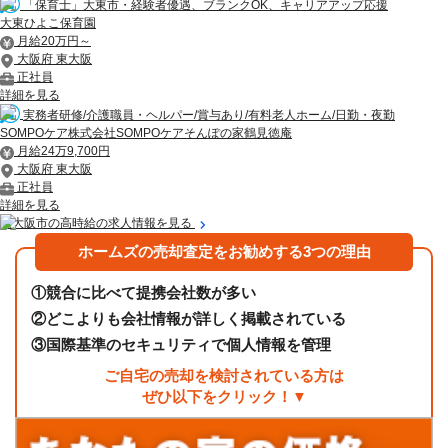
「保育士」大東市・経験者優遇、ブランクOK、キャリアアップ応援
大東ひよこ保育園
月給20万円～
大阪府 東大阪
正社員
詳細を見る
実務者研修/介護職員・ヘルパー/賞与あり/有料老人ホーム/日勤・夜勤
SOMPOケア株式会社SOMPOケアそんぽの家鶴見徳庵
月給24万9,700円
大阪府 東大阪
正社員
詳細を見る
東大阪市の高時給の求人情報を見る
ホームズの売却査定をお勧めする3つの理由
①
競合に比べて提携会社数が多い
②
どこよりも会社情報が詳しく掲載されている
③
国際基準のセキュリティで個人情報を管理
ご自宅の売却を検討されている方は
ぜひ以下をクリック！▼