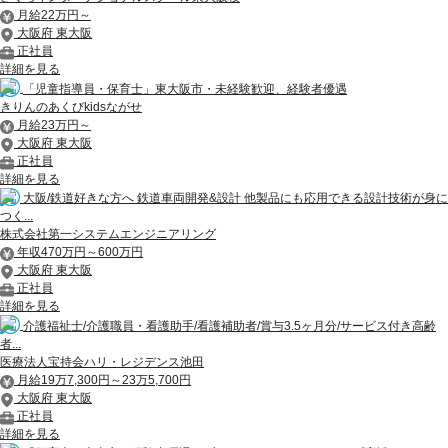
月給22万円～
大阪府 東大阪
正社員
詳細を見る
「児童指導員・保育士」東大阪市・未経験歓迎、経験者優遇
きりんのあくびkidsながせ
月給23万円～
大阪府 東大阪
正社員
詳細を見る
大阪/鉄道好きな方へ 鉄道車両開発&設計 他製品にも応用できる設計技術が身に
つく...
株式会社第一システムエンジニアリング
年収470万円～600万円
大阪府 東大阪
正社員
詳細を見る
介護福祉士/介護職員・看護助手/看護補助者/賞与3.5ヶ月分/サービス付き高齢
者...
医療法人宝持会ハリ・レジデンス池田
月給19万7,300円～23万5,700円
大阪府 東大阪
正社員
詳細を見る