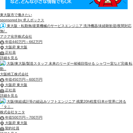
東大阪市で働きたい
sponsored by 求人ボックス
東大阪・転勤無/産業機械のサービスエンジニア 洗浄機器/未経験歓迎/夜間対応
無/...
アクア化学株式会社
年収440万円～662万円
大阪府 東大阪
正社員
詳細を見る
大阪/東大阪/製造スタッフ 未来のリーダー候補目指せる シャワー室など完備 転
勤...
大阪精工株式会社
年収450万円～600万円
大阪府 東大阪
正社員
詳細を見る
大阪/体組成計等の組込みソフトエンジニア 残業20h程度/日本が世界に誇る
「タニ...
株式会社タニタ
年収500万円～700万円
大阪府 東大阪
契約社員