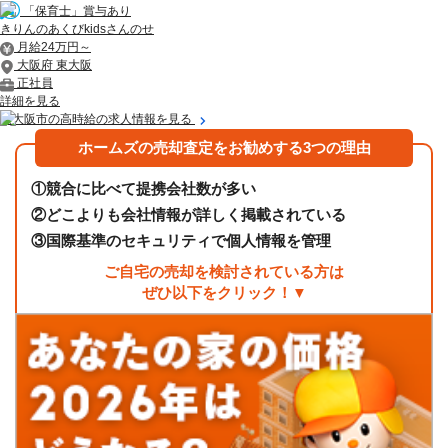
「保育士」賞与あり
きりんのあくびkidsさんのせ
月給24万円～
大阪府 東大阪
正社員
詳細を見る
東大阪市の高時給の求人情報を見る
ホームズの売却査定をお勧めする3つの理由
①
競合に比べて提携会社数が多い
②
どこよりも会社情報が詳しく掲載されている
③
国際基準のセキュリティで個人情報を管理
ご自宅の売却を検討されている方は
ぜひ以下をクリック！▼