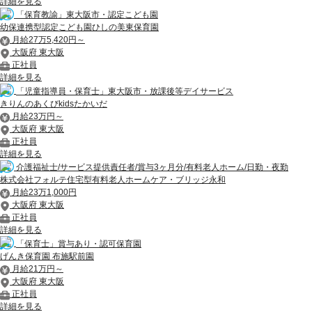
詳細を見る
「保育教諭」東大阪市・認定こども園
幼保連携型認定こども園ひしの美東保育園
月給27万5,420円～
大阪府 東大阪
正社員
詳細を見る
「児童指導員・保育士」東大阪市・放課後等デイサービス
きりんのあくびkidsたかいだ
月給23万円～
大阪府 東大阪
正社員
詳細を見る
介護福祉士/サービス提供責任者/賞与3ヶ月分/有料老人ホーム/日勤・夜勤
株式会社フォルテ住宅型有料老人ホームケア・ブリッジ永和
月給23万1,000円
大阪府 東大阪
正社員
詳細を見る
「保育士」賞与あり・認可保育園
げんき保育園 布施駅前園
月給21万円～
大阪府 東大阪
正社員
詳細を見る