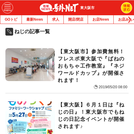
東大阪市
GOトピ
最新News
求人
開店/閉店
お店News
お店みち
ねじの記事一覧
【東大阪市】参加費無料！
フレスポ東大阪で『ばねの
おもちゃ工作教室』『ネジ
ワールドカップ』が開催さ
れます！
2019/05/20 08:00
【東大阪】６月１日は『ね
じの日』！東大阪市でもね
じの日記念イベントが開催
されます♪