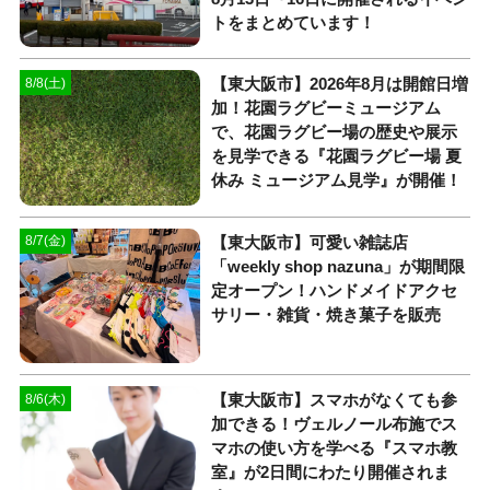
トをまとめています！
【東大阪市】2026年8月は開館日増
8/8(土)
加！花園ラグビーミュージアム
で、花園ラグビー場の歴史や展示
を見学できる『花園ラグビー場 夏
休み ミュージアム見学』が開催！
【東大阪市】可愛い雑誌店
8/7(金)
「weekly shop nazuna」が期間限
定オープン！ハンドメイドアクセ
サリー・雑貨・焼き菓子を販売
【東大阪市】スマホがなくても参
8/6(木)
加できる！ヴェルノール布施でス
マホの使い方を学べる『スマホ教
室』が2日間にわたり開催されま