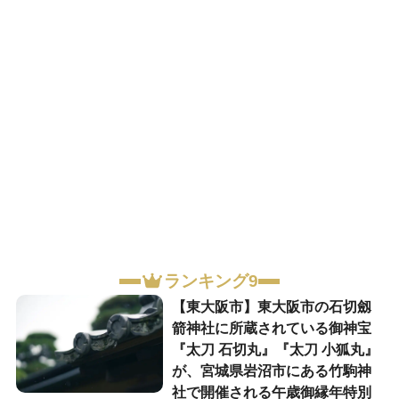
ランキング9
【東大阪市】東大阪市の石切劔
箭神社に所蔵されている御神宝
『太刀 石切丸』『太刀 小狐丸』
が、宮城県岩沼市にある竹駒神
社で開催される午歳御縁年特別