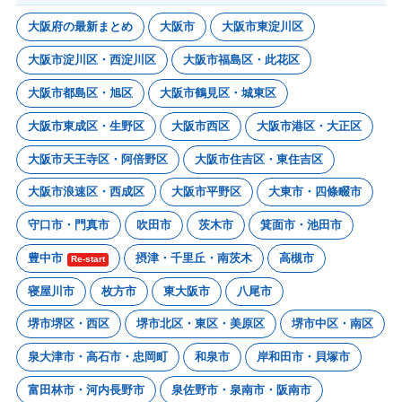
大阪府の最新まとめ
大阪市
大阪市東淀川区
大阪市淀川区・西淀川区
大阪市福島区・此花区
大阪市都島区・旭区
大阪市鶴見区・城東区
大阪市東成区・生野区
大阪市西区
大阪市港区・大正区
大阪市天王寺区・阿倍野区
大阪市住吉区・東住吉区
大阪市浪速区・西成区
大阪市平野区
大東市・四條畷市
守口市・門真市
吹田市
茨木市
箕面市・池田市
豊中市
摂津・千里丘・南茨木
高槻市
Re-start
寝屋川市
枚方市
東大阪市
八尾市
堺市堺区・西区
堺市北区・東区・美原区
堺市中区・南区
泉大津市・高石市・忠岡町
和泉市
岸和田市・貝塚市
富田林市・河内長野市
泉佐野市・泉南市・阪南市