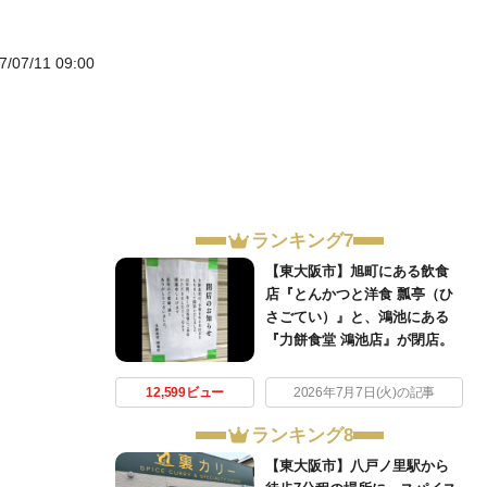
7/07/11 09:00
ランキング7
【東大阪市】旭町にある飲食
店『とんかつと洋食 瓢亭（ひ
さごてい）』と、鴻池にある
『力餅食堂 鴻池店』が閉店。
12,599ビュー
2026年7月7日(火)の記事
ランキング8
【東大阪市】八戸ノ里駅から