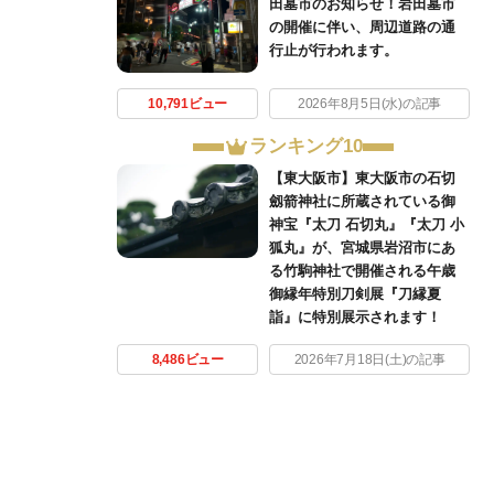
田墓市のお知らせ！岩田墓市
の開催に伴い、周辺道路の通
行止が行われます。
10,791ビュー
2026年8月5日(水)の記事
ランキング10
【東大阪市】東大阪市の石切
劔箭神社に所蔵されている御
神宝『太刀 石切丸』『太刀 小
狐丸』が、宮城県岩沼市にあ
る竹駒神社で開催される午歳
御縁年特別刀剣展『刀縁夏
詣』に特別展示されます！
8,486ビュー
2026年7月18日(土)の記事