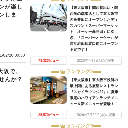
ンが楽し
【東大阪市】関西初出店・関
西圏の旗艦店として東大阪市
プンしま
の高井田にオープンしたディ
スカウントスーパーマーケッ
ト『オーケー高井田』に次
ぎ、『スーパーオーケー』が
若江岩田駅北口前にオープン
予定です！
1/02/26 09:30
78,323ビュー
2026年7月9日(木)の記事
大阪で、
ランキング2
せんか？
【東大阪市】東大阪市役所の
最上階にある展望レストラン
『スカイラウンジ22』に夏季
限定のハワイアンランチメニ
ュー＆新メニューが登場！
25,579ビュー
2026年7月29日(水)の記事
ランキング3