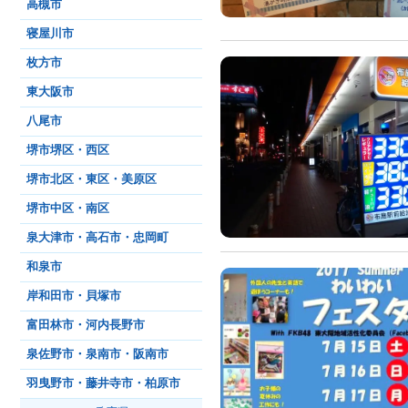
高槻市
寝屋川市
枚方市
東大阪市
八尾市
堺市堺区・西区
堺市北区・東区・美原区
堺市中区・南区
泉大津市・高石市・忠岡町
和泉市
岸和田市・貝塚市
富田林市・河内長野市
泉佐野市・泉南市・阪南市
羽曳野市・藤井寺市・柏原市