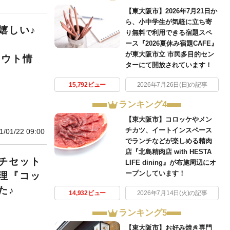
【東大阪市】2026年7月21日か
ら、小中学生が気軽に立ち寄
嬉しい♪
り無料で利用できる宿題スペ
ース『2026夏休み宿題CAFE』
が東大阪市立 市民多目的セン
アウト情
ターにて開放されています！
15,792ビュー
2026年7月26日(日)の記事
ランキング4
【東大阪市】コロッケやメン
チカツ、イートインスペース
1/01/22 09:00
でランチなどが楽しめる精肉
店『北島精肉店 with HESTA
チセット
LIFE dining』が布施周辺にオ
ープンしています！
理『コッ
た♪
14,932ビュー
2026年7月14日(火)の記事
ランキング5
【東大阪市】お好み焼き専門