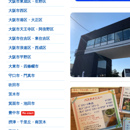
大阪市東成区・生野区
大阪市西区
大阪市港区・大正区
大阪市天王寺区・阿倍野区
大阪市住吉区・東住吉区
大阪市浪速区・西成区
大阪市平野区
大東市・四條畷市
守口市・門真市
吹田市
茨木市
箕面市・池田市
豊中市
Re-start
摂津・千里丘・南茨木