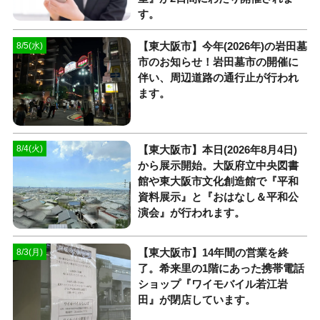
す。
【東大阪市】今年(2026年)の岩田墓
8/5(水)
市のお知らせ！岩田墓市の開催に
伴い、周辺道路の通行止が行われ
ます。
【東大阪市】本日(2026年8月4日)
8/4(火)
から展示開始。大阪府立中央図書
館や東大阪市文化創造館で『平和
資料展示』と『おはなし＆平和公
演会』が行われます。
【東大阪市】14年間の営業を終
8/3(月)
了。希来里の1階にあった携帯電話
ショップ『ワイモバイル若江岩
田』が閉店しています。