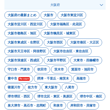
大阪府
大阪府の最新まとめ
大阪市
大阪市東淀川区
大阪市淀川区・西淀川区
大阪市福島区・此花区
大阪市都島区・旭区
大阪市鶴見区・城東区
大阪市東成区・生野区
大阪市西区
大阪市港区・大正区
大阪市天王寺区・阿倍野区
大阪市住吉区・東住吉区
大阪市浪速区・西成区
大阪市平野区
大東市・四條畷市
守口市・門真市
吹田市
茨木市
箕面市・池田市
豊中市
摂津・千里丘・南茨木
高槻市
Re-start
寝屋川市
枚方市
東大阪市
八尾市
堺市堺区・西区
堺市北区・東区・美原区
堺市中区・南区
泉大津市・高石市・忠岡町
和泉市
岸和田市・貝塚市