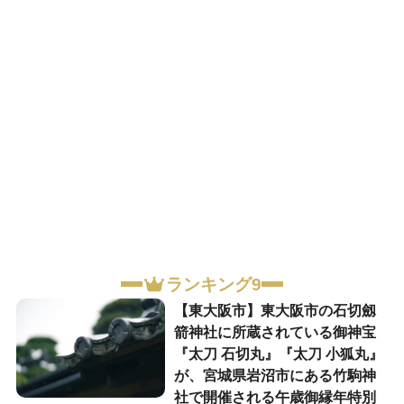
ランキング9
【東大阪市】東大阪市の石切劔
箭神社に所蔵されている御神宝
『太刀 石切丸』『太刀 小狐丸』
が、宮城県岩沼市にある竹駒神
社で開催される午歳御縁年特別