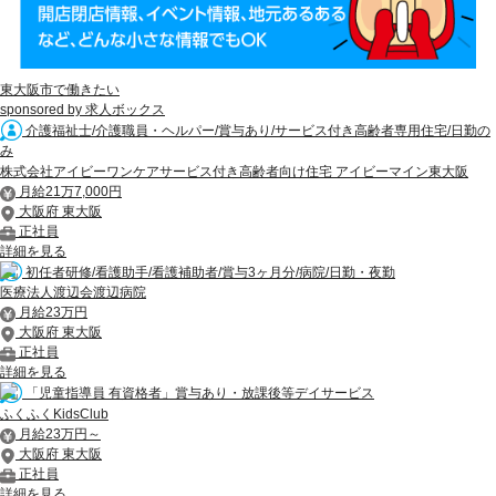
東大阪市で働きたい
sponsored by 求人ボックス
介護福祉士/介護職員・ヘルパー/賞与あり/サービス付き高齢者専用住宅/日勤の
み
株式会社アイビーワンケアサービス付き高齢者向け住宅 アイビーマイン東大阪
月給21万7,000円
大阪府 東大阪
正社員
詳細を見る
初任者研修/看護助手/看護補助者/賞与3ヶ月分/病院/日勤・夜勤
医療法人渡辺会渡辺病院
月給23万円
大阪府 東大阪
正社員
詳細を見る
「児童指導員 有資格者」賞与あり・放課後等デイサービス
ふくふくKidsClub
月給23万円～
大阪府 東大阪
正社員
詳細を見る