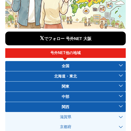
𝕏
でフォロー 号外NET 大阪
号外NET他の地域
全国
北海道・東北
関東
中部
関西
滋賀県
京都府