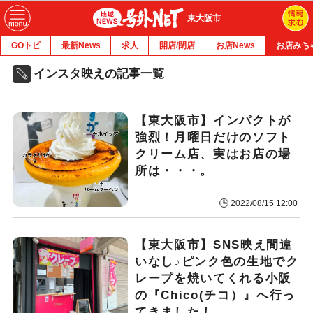
東大阪市
GOトピ
最新News
求人
開店/閉店
お店News
お店みち
インスタ映えの記事一覧
【東大阪市】インパクトが
強烈！月曜日だけのソフト
クリーム店、実はお店の場
所は・・・。
2022/08/15 12:00
【東大阪市】SNS映え間違
いなし♪ピンク色の生地でク
レープを焼いてくれる小阪
の『Chico(チコ）』へ行っ
てきました！