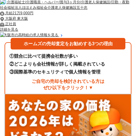
介護福祉士/介護職員・ヘルパー/賞与3ヶ月分/介護老人保健施設/日勤・夜勤
社会福祉法人ほほえみ福祉会介護老人保健施設五十忠
月給21万9,000円
大阪府 東大阪
正社員
詳細を見る
東大阪市の高時給の求人情報を見る
ホームズの売却査定をお勧めする3つの理由
①
競合に比べて提携会社数が多い
②
どこよりも会社情報が詳しく掲載されている
③
国際基準のセキュリティで個人情報を管理
ご自宅の売却を検討されている方は
ぜひ以下をクリック！▼