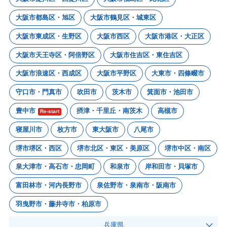
大阪市都島区・旭区
大阪市鶴見区・城東区
大阪市東成区・生野区
大阪市西区
大阪市港区・大正区
大阪市天王寺区・阿倍野区
大阪市住吉区・東住吉区
大阪市浪速区・西成区
大阪市平野区
大東市・四條畷市
守口市・門真市
吹田市
茨木市
箕面市・池田市
豊中市
摂津・千里丘・南茨木
高槻市
Re-start
寝屋川市
枚方市
東大阪市
八尾市
堺市堺区・西区
堺市北区・東区・美原区
堺市中区・南区
泉大津市・高石市・忠岡町
和泉市
岸和田市・貝塚市
富田林市・河内長野市
泉佐野市・泉南市・阪南市
羽曳野市・藤井寺市・柏原市
兵庫県