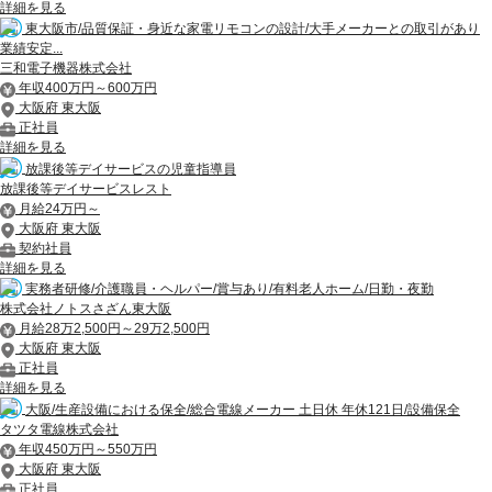
詳細を見る
東大阪市/品質保証・身近な家電リモコンの設計/大手メーカーとの取引があり
業績安定...
三和電子機器株式会社
年収400万円～600万円
大阪府 東大阪
正社員
詳細を見る
放課後等デイサービスの児童指導員
放課後等デイサービスレスト
月給24万円～
大阪府 東大阪
契約社員
詳細を見る
実務者研修/介護職員・ヘルパー/賞与あり/有料老人ホーム/日勤・夜勤
株式会社ノトスさざん東大阪
月給28万2,500円～29万2,500円
大阪府 東大阪
正社員
詳細を見る
大阪/生産設備における保全/総合電線メーカー 土日休 年休121日/設備保全
タツタ電線株式会社
年収450万円～550万円
大阪府 東大阪
正社員