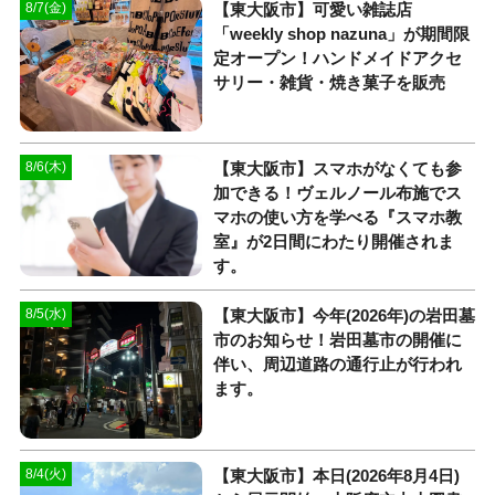
【東大阪市】可愛い雑誌店
8/7(金)
「weekly shop nazuna」が期間限
定オープン！ハンドメイドアクセ
サリー・雑貨・焼き菓子を販売
【東大阪市】スマホがなくても参
8/6(木)
加できる！ヴェルノール布施でス
マホの使い方を学べる『スマホ教
室』が2日間にわたり開催されま
す。
【東大阪市】今年(2026年)の岩田墓
8/5(水)
市のお知らせ！岩田墓市の開催に
伴い、周辺道路の通行止が行われ
ます。
【東大阪市】本日(2026年8月4日)
8/4(火)