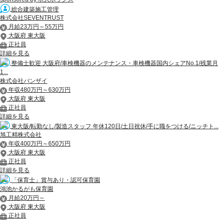
総合建築施工管理
株式会社SEVENTRUST
月給23万円～55万円
大阪府 東大阪
正社員
詳細を見る
整備士歓迎 大阪府/車検機器のメンテナンス・車検機器国内シェアNo.1/残業月
1...
株式会社バンザイ
年収480万円～630万円
大阪府 東大阪
正社員
詳細を見る
東大阪/転勤なし/製造スタッフ 年休120日/土日祝休/手に職をつける/ニッチト...
旭工精株式会社
年収400万円～650万円
大阪府 東大阪
正社員
詳細を見る
「保育士」賞与あり・認可保育園
鴻池かるがも保育園
月給20万円～
大阪府 東大阪
正社員