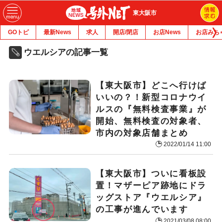
東大阪市
GOトピ
最新News
求人
開店/閉店
お店News
お店みち
ウエルシアの記事一覧
【東大阪市】どこへ行けば
いいの？！新型コロナウイ
ルスの『無料検査事業』が
開始、無料検査の対象者、
市内の対象店舗まとめ
2022/01/14 11:00
【東大阪市】ついに看板設
置！マザーピア跡地にドラ
ッグストア『ウエルシア』
の工事が進んでいます
2021/03/08 08:00