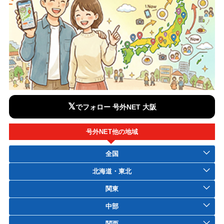
𝕏
でフォロー 号外NET 大阪
号外NET他の地域
全国
北海道・東北
関東
中部
関西