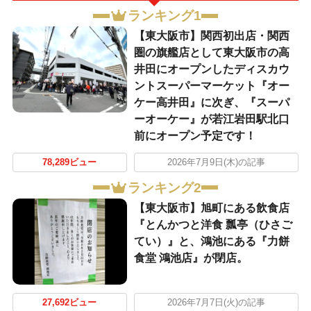
ランキング1
【東大阪市】関西初出店・関西
圏の旗艦店として東大阪市の高
井田にオープンしたディスカウ
ントスーパーマーケット『オー
ケー高井田』に次ぎ、『スーパ
ーオーケー』が若江岩田駅北口
前にオープン予定です！
78,289ビュー
2026年7月9日(木)の記事
ランキング2
【東大阪市】旭町にある飲食店
『とんかつと洋食 瓢亭（ひさご
てい）』と、鴻池にある『力餅
食堂 鴻池店』が閉店。
27,692ビュー
2026年7月7日(火)の記事