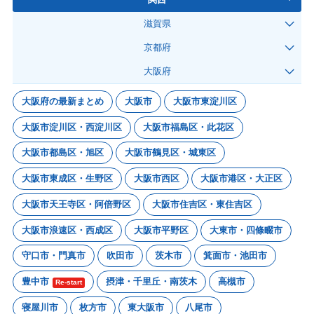
滋賀県
京都府
大阪府
大阪府の最新まとめ
大阪市
大阪市東淀川区
大阪市淀川区・西淀川区
大阪市福島区・此花区
大阪市都島区・旭区
大阪市鶴見区・城東区
大阪市東成区・生野区
大阪市西区
大阪市港区・大正区
大阪市天王寺区・阿倍野区
大阪市住吉区・東住吉区
大阪市浪速区・西成区
大阪市平野区
大東市・四條畷市
守口市・門真市
吹田市
茨木市
箕面市・池田市
豊中市
摂津・千里丘・南茨木
高槻市
Re-start
寝屋川市
枚方市
東大阪市
八尾市