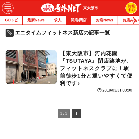
東大阪市
GOトピ
最新News
求人
開店/閉店
お店News
お店みち
エニタイムフィットネス新店の記事一覧
【東大阪市】河内花園
『TSUTAYA』閉店跡地が、
フィットネスクラブに！駅
前徒歩1分と通いやすくて便
利です♪
2019/03/31 08:00
1 / 1
1