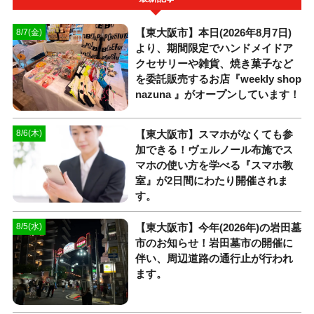
【東大阪市】本日(2026年8月7日)
8/7(金)
より、期間限定でハンドメイドア
クセサリーや雑貨、焼き菓子など
を委託販売するお店『weekly shop
nazuna 』がオープンしています！
【東大阪市】スマホがなくても参
8/6(木)
加できる！ヴェルノール布施でス
マホの使い方を学べる『スマホ教
室』が2日間にわたり開催されま
す。
【東大阪市】今年(2026年)の岩田墓
8/5(水)
市のお知らせ！岩田墓市の開催に
伴い、周辺道路の通行止が行われ
ます。