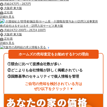
月給24万円～28万円
大阪府 東大阪
正社員
詳細を見る
介護福祉士/管理者/施設長/ホーム長・介護職員/賞与あり/訪問入浴事業所
株式会社はるすはるす・訪問入浴サービス東大阪
月給24万2,200円～26万4,100円
大阪府 東大阪
正社員
詳細を見る
東大阪市の高時給の求人情報を見る
ホームズの売却査定をお勧めする3つの理由
①
競合に比べて提携会社数が多い
②
どこよりも会社情報が詳しく掲載されている
③
国際基準のセキュリティで個人情報を管理
ご自宅の売却を検討されている方は
ぜひ以下をクリック！▼