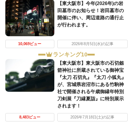
【東大阪市】今年(2026年)の岩
田墓市のお知らせ！岩田墓市の
開催に伴い、周辺道路の通行止
が行われます。
10,069ビュー
2026年8月5日(水)の記事
ランキング10
【東大阪市】東大阪市の石切劔
箭神社に所蔵されている御神宝
『太刀 石切丸』『太刀 小狐丸』
が、宮城県岩沼市にある竹駒神
社で開催される午歳御縁年特別
刀剣展『刀縁夏詣』に特別展示
されます！
8,483ビュー
2026年7月18日(土)の記事