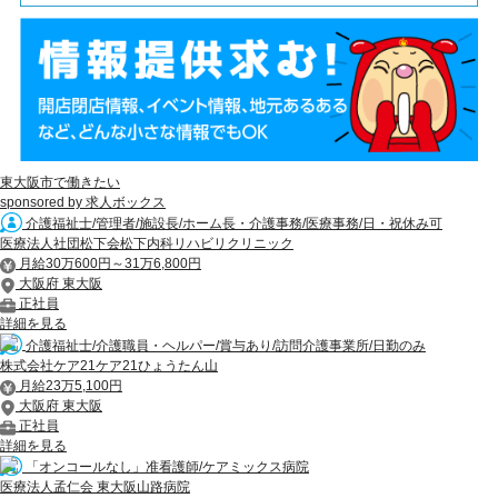
東大阪市で働きたい
sponsored by 求人ボックス
介護福祉士/管理者/施設長/ホーム長・介護事務/医療事務/日・祝休み可
医療法人社団松下会松下内科リハビリクリニック
月給30万600円～31万6,800円
大阪府 東大阪
正社員
詳細を見る
介護福祉士/介護職員・ヘルパー/賞与あり/訪問介護事業所/日勤のみ
株式会社ケア21ケア21ひょうたん山
月給23万5,100円
大阪府 東大阪
正社員
詳細を見る
「オンコールなし」准看護師/ケアミックス病院
医療法人孟仁会 東大阪山路病院