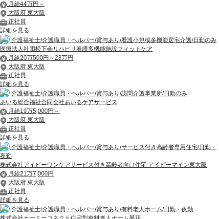
月給44万円～
大阪府 東大阪
正社員
詳細を見る
介護福祉士/介護職員・ヘルパー/賞与あり/看護小規模多機能居宅介護/日勤のみ
医療法人社団松下会リハビリ看護多機能施設フィットケア
月給20万500円～23万円
大阪府 東大阪
正社員
詳細を見る
介護福祉士/介護職員・ヘルパー/賞与あり/訪問介護事業所/日勤のみ
あいる総合福祉合同会社あいるケアサービス
月給19万5,000円～
大阪府 東大阪
正社員
詳細を見る
介護福祉士/介護職員・ヘルパー/賞与あり/サービス付き高齢者専用住宅/日勤・
夜勤
株式会社アイビーワンケアサービス付き高齢者向け住宅 アイビーマイン東大阪
月給21万7,000円
大阪府 東大阪
正社員
詳細を見る
介護福祉士/介護職員・ヘルパー/賞与あり/有料老人ホーム/日勤・夜勤
株式会社カーミーコネクト住宅型有料老人ホーム琴花