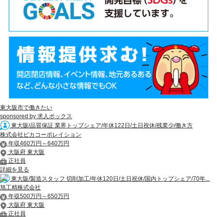
東大阪市で働きたい
sponsored by 求人ボックス
東大阪/品質保証 業界トップシェア/年休122日/土日祝休/残業少/働き方
株式会社ピカコーポレイション
年収460万円～640万円
大阪府 東大阪
正社員
詳細を見る
東大阪/製造スタッフ 切削加工/年休120日/土日祝休/国内トップシェア/70年...
旭工精株式会社
年収500万円～650万円
大阪府 東大阪
正社員