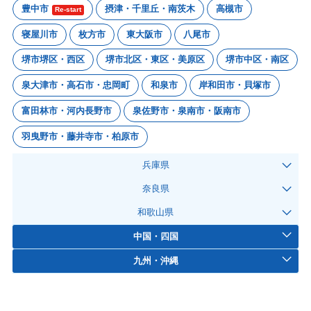
豊中市
摂津・千里丘・南茨木
高槻市
Re-start
寝屋川市
枚方市
東大阪市
八尾市
堺市堺区・西区
堺市北区・東区・美原区
堺市中区・南区
泉大津市・高石市・忠岡町
和泉市
岸和田市・貝塚市
富田林市・河内長野市
泉佐野市・泉南市・阪南市
羽曳野市・藤井寺市・柏原市
兵庫県
奈良県
和歌山県
中国・四国
九州・沖縄