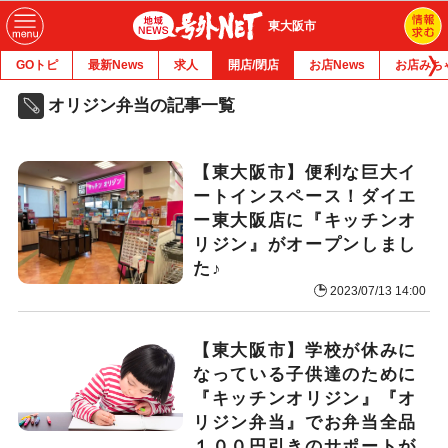
東大阪市
GOトピ
最新News
求人
開店/閉店
お店News
お店みち
オリジン弁当の記事一覧
【東大阪市】便利な巨大イ
ートインスペース！ダイエ
ー東大阪店に『キッチンオ
リジン』がオープンしまし
た♪
2023/07/13 14:00
【東大阪市】学校が休みに
なっている子供達のために
『キッチンオリジン』『オ
リジン弁当』でお弁当全品
１００円引きのサポートが