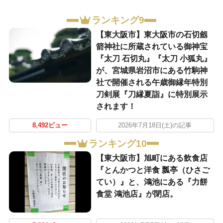
ランキング9
【東大阪市】東大阪市の石切劔
箭神社に所蔵されている御神宝
『太刀 石切丸』『太刀 小狐丸』
が、宮城県岩沼市にある竹駒神
社で開催される午歳御縁年特別
刀剣展『刀縁夏詣』に特別展示
されます！
8,492ビュー
2026年7月18日(土)の記事
ランキング10
【東大阪市】旭町にある飲食店
『とんかつと洋食 瓢亭（ひさご
てい）』と、鴻池にある『力餅
食堂 鴻池店』が閉店。