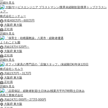
詳細を見る
大阪/サービスエンジニア ブラストマシン/業界未経験歓迎/業界トップクラスシ
ェア...
株式会社ニッチュー
年収400万円～600万円
大阪府 東大阪
正社員
詳細を見る
「保育士・幼稚園教諭」八尾市・経験者優遇
ようわこども園
月給19万4,520円～
大阪府 東大阪
正社員
詳細を見る
オフィス家具の専門店の「店舗スタッフ」/未経験OK/年休120日
株式会社シモムラ
月給23万円～31万円
大阪府 東大阪
正社員
詳細を見る
「品質保証」経験者歓迎/土日休み/残業月平均7時間/土日休み
高島工業株式会社
月給24万1,000円～27万5,000円
大阪府 東大阪