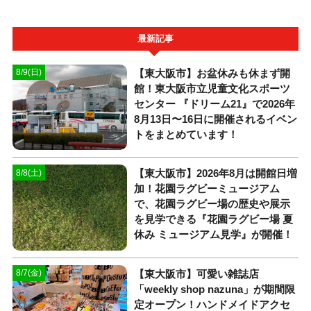
最新記事
【東大阪市】お盆休みも休まず開
8/9(日)
館！東大阪市立児童文化スポーツ
センター 『ドリーム21』で2026年
8月13日〜16日に開催されるイベン
トをまとめています！
【東大阪市】2026年8月は開館日増
8/8(土)
加！花園ラグビーミュージアム
で、花園ラグビー場の歴史や展示
を見学できる『花園ラグビー場 夏
休み ミュージアム見学』が開催！
【東大阪市】可愛い雑誌店
8/7(金)
「weekly shop nazuna」が期間限
定オープン！ハンドメイドアクセ