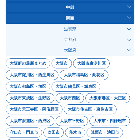
中部
関西
滋賀県
京都府
大阪府
大阪府の最新まとめ
大阪市
大阪市東淀川区
大阪市淀川区・西淀川区
大阪市福島区・此花区
大阪市都島区・旭区
大阪市鶴見区・城東区
大阪市東成区・生野区
大阪市西区
大阪市港区・大正区
大阪市天王寺区・阿倍野区
大阪市住吉区・東住吉区
大阪市浪速区・西成区
大阪市平野区
大東市・四條畷市
守口市・門真市
吹田市
茨木市
箕面市・池田市