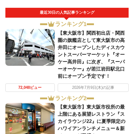
最近30日の人気記事ランキング
ランキング1
【東大阪市】関西初出店・関西
圏の旗艦店として東大阪市の高
井田にオープンしたディスカウ
ントスーパーマーケット『オー
ケー高井田』に次ぎ、『スーパ
ーオーケー』が若江岩田駅北口
前にオープン予定です！
72,048ビュー
2026年7月9日(木)の記事
ランキング2
【東大阪市】東大阪市役所の最
上階にある展望レストラン『ス
カイラウンジ22』に夏季限定の
ハワイアンランチメニュー＆新