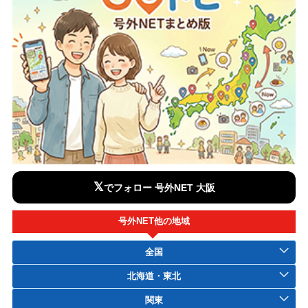
𝕏
でフォロー 号外NET 大阪
号外NET他の地域
全国
北海道・東北
関東