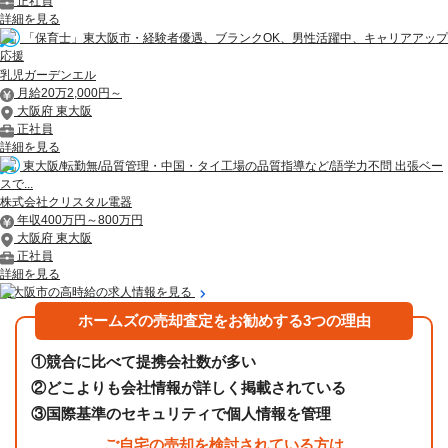
正社員
詳細を見る
「保育士」東大阪市・経験者優遇、ブランクOK、男性活躍中、キャリアアップ
応援
乳児ガーデンエル
月給20万2,000円～
大阪府 東大阪
正社員
詳細を見る
東大阪/転勤無/品質管理・中国・タイ工場の品質指導など/語学力不問 出張ベー
スで...
株式会社クリスタル電器
年収400万円～800万円
大阪府 東大阪
正社員
詳細を見る
東大阪市の高時給の求人情報を見る
ホームズの売却査定をお勧めする3つの理由
①
競合に比べて提携会社数が多い
②
どこよりも会社情報が詳しく掲載されている
③
国際基準のセキュリティで個人情報を管理
ご自宅の売却を検討されている方は