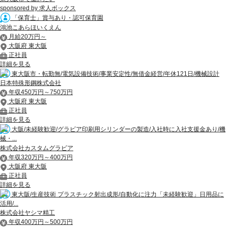
sponsored by 求人ボックス
「保育士」賞与あり・認可保育園
鴻池こあらほいくえん
月給20万円～
大阪府 東大阪
正社員
詳細を見る
東大阪市・転勤無/電気設備技術/事業安定性/無借金経営/年休121日/機械設計
日本特殊形鋼株式会社
年収450万円～750万円
大阪府 東大阪
正社員
詳細を見る
大阪/未経験歓迎/グラビア印刷用シリンダーの製造/入社時に入社支援金あり/機
械・...
株式会社カスタムグラビア
年収320万円～400万円
大阪府 東大阪
正社員
詳細を見る
東大阪/生産技術 プラスチック射出成形/自動化に注力「未経験歓迎」日用品に
活用/...
株式会社ヤシマ精工
年収400万円～500万円