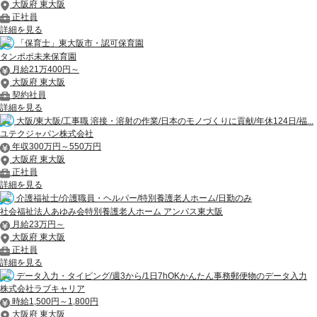
大阪府 東大阪
正社員
詳細を見る
「保育士」東大阪市・認可保育園
タンポポ未来保育園
月給21万400円～
大阪府 東大阪
契約社員
詳細を見る
大阪/東大阪/工事職 溶接・溶射の作業/日本のモノづくりに貢献/年休124日/福...
ユテクジャパン株式会社
年収300万円～550万円
大阪府 東大阪
正社員
詳細を見る
介護福祉士/介護職員・ヘルパー/特別養護老人ホーム/日勤のみ
社会福祉法人あゆみ会特別養護老人ホーム アンパス東大阪
月給23万円～
大阪府 東大阪
正社員
詳細を見る
データ入力・タイピング/週3から/1日7hOKかんたん事務郵便物のデータ入力
株式会社ラブキャリア
時給1,500円～1,800円
大阪府 東大阪