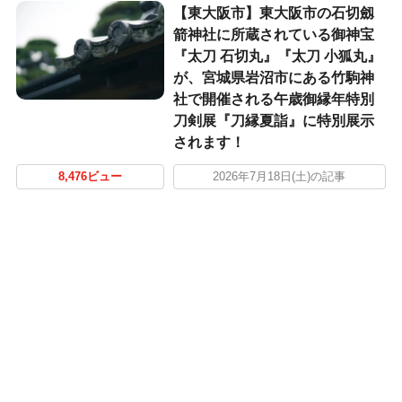
【東大阪市】東大阪市の石切劔
箭神社に所蔵されている御神宝
『太刀 石切丸』『太刀 小狐丸』
が、宮城県岩沼市にある竹駒神
社で開催される午歳御縁年特別
刀剣展『刀縁夏詣』に特別展示
されます！
8,476ビュー
2026年7月18日(土)の記事