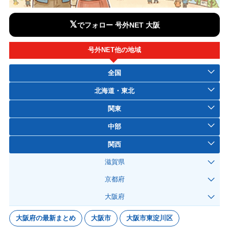
𝕏
でフォロー 号外NET 大阪
号外NET他の地域
全国
北海道・東北
関東
中部
関西
滋賀県
京都府
大阪府
大阪府の最新まとめ
大阪市
大阪市東淀川区