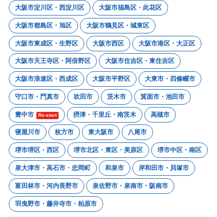
大阪市淀川区・西淀川区
大阪市福島区・此花区
大阪市都島区・旭区
大阪市鶴見区・城東区
大阪市東成区・生野区
大阪市西区
大阪市港区・大正区
大阪市天王寺区・阿倍野区
大阪市住吉区・東住吉区
大阪市浪速区・西成区
大阪市平野区
大東市・四條畷市
守口市・門真市
吹田市
茨木市
箕面市・池田市
豊中市
摂津・千里丘・南茨木
高槻市
Re-start
寝屋川市
枚方市
東大阪市
八尾市
堺市堺区・西区
堺市北区・東区・美原区
堺市中区・南区
泉大津市・高石市・忠岡町
和泉市
岸和田市・貝塚市
富田林市・河内長野市
泉佐野市・泉南市・阪南市
羽曳野市・藤井寺市・柏原市