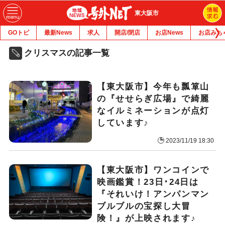
東大阪市
GOトピ
最新News
求人
開店/閉店
お店News
お店みち
クリスマスの記事一覧
【東大阪市】今年も瓢箪山
の『せせらぎ広場』で綺麗
なイルミネーションが点灯
しています♪
2023/11/19 18:30
【東大阪市】ワンコインで
映画鑑賞！23日･24日は
『それいけ！アンパンマン
ブルブルの宝探し大冒
険！』が上映されます♪