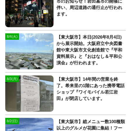
市のお知らせ！岩田墓市の開催に
伴い、周辺道路の通行止が行われ
ます。
【東大阪市】本日(2026年8月4日)
8/4(火)
から展示開始。大阪府立中央図書
館や東大阪市文化創造館で『平和
資料展示』と『おはなし＆平和公
演会』が行われます。
【東大阪市】14年間の営業を終
8/3(月)
了。希来里の1階にあった携帯電話
ショップ『ワイモバイル若江岩
田』が閉店しています。
【東大阪市】総メニュー数100種類
8/2(日)
以上のグルメが花園に集結！フー