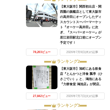
【東大阪市】関西初出店・関
西圏の旗艦店として東大阪市
の高井田にオープンしたディ
スカウントスーパーマーケッ
ト『オーケー高井田』に次
ぎ、『スーパーオーケー』が
若江岩田駅北口前にオープン
予定です！
78,203ビュー
2026年7月9日(木)の記事
ランキング2
【東大阪市】旭町にある飲食
店『とんかつと洋食 瓢亭（ひ
さごてい）』と、鴻池にある
『力餅食堂 鴻池店』が閉店。
27,842ビュー
2026年7月7日(火)の記事
ランキング3