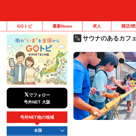
GOトピ
最新News
求人
開店/閉
サウナのあるカフ
𝕏
でフォロー
号外NET 大阪
号外NET他の地域
全国