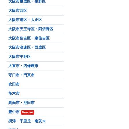
大阪市東成区・生野区
大阪市西区
大阪市港区・大正区
大阪市天王寺区・阿倍野区
大阪市住吉区・東住吉区
大阪市浪速区・西成区
大阪市平野区
大東市・四條畷市
守口市・門真市
吹田市
茨木市
箕面市・池田市
豊中市
Re-start
摂津・千里丘・南茨木