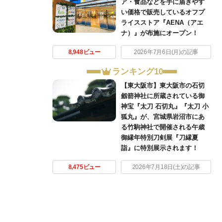
ア・食品などを手に届きやす
い価格で販売しているオフプ
ライスストア『AENA（アエ
ナ）』が布施にオープン！
8,948ビュー
2026年7月6日(月)の記事
ランキング10
【東大阪市】東大阪市の石切
劔箭神社に所蔵されている御
神宝『太刀 石切丸』『太刀 小
狐丸』が、宮城県岩沼市にあ
る竹駒神社で開催される午歳
御縁年特別刀剣展『刀縁夏
詣』に特別展示されます！
8,475ビュー
2026年7月18日(土)の記事