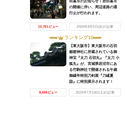
田墓市のお知らせ！岩田墓市
の開催に伴い、周辺道路の通
行止が行われます。
10,791ビュー
2026年8月5日(水)の記事
ランキング10
【東大阪市】東大阪市の石切
劔箭神社に所蔵されている御
神宝『太刀 石切丸』『太刀 小
狐丸』が、宮城県岩沼市にあ
る竹駒神社で開催される午歳
御縁年特別刀剣展『刀縁夏
詣』に特別展示されます！
8,486ビュー
2026年7月18日(土)の記事