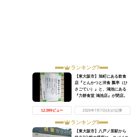
ランキング7
【東大阪市】旭町にある飲食
店『とんかつと洋食 瓢亭（ひ
さごてい）』と、鴻池にある
『力餅食堂 鴻池店』が閉店。
12,599ビュー
2026年7月7日(火)の記事
ランキング8
【東大阪市】八戸ノ里駅から