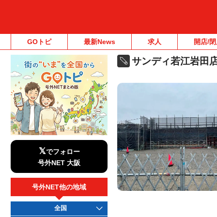
GOトピ
最新News
求人
開店/閉
サンディ若江岩田
𝕏
でフォロー
号外NET 大阪
号外NET他の地域
全国