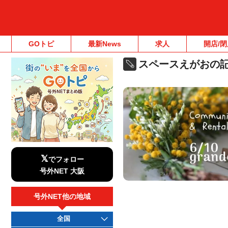
GOトピ
最新News
求人
開店/閉
スペースえがおの
𝕏
でフォロー
号外NET 大阪
号外NET他の地域
全国