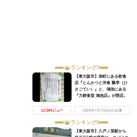
ランキング7
【東大阪市】旭町にある飲食
店『とんかつと洋食 瓢亭（ひ
さごてい）』と、鴻池にある
『力餅食堂 鴻池店』が閉店。
12,599ビュー
2026年7月7日(火)の記事
ランキング8
【東大阪市】八戸ノ里駅から