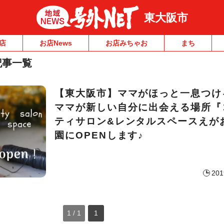
東大阪市
店
お店News
お店みちゃお
まち
記事一覧
【東大阪市】ママがほっと一息つけ
ママが新しい自分に出会える場所『
ティサロン&レンタルスペースえが
園にOPENします♪
201
1 / 1
1