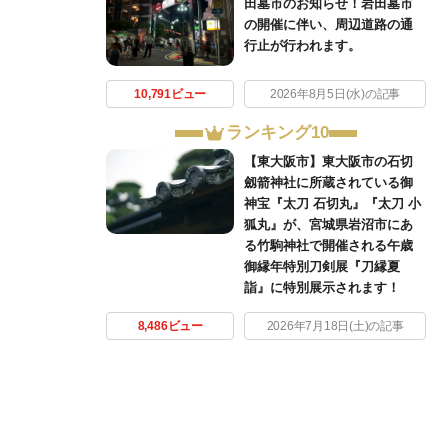
田墓市のお知らせ！岩田墓市
の開催に伴い、周辺道路の通
行止が行われます。
10,791ビュー
2026年8月5日(水)の記事
ランキング10
【東大阪市】東大阪市の石切
劔箭神社に所蔵されている御
神宝『太刀 石切丸』『太刀 小
狐丸』が、宮城県岩沼市にあ
る竹駒神社で開催される午歳
御縁年特別刀剣展『刀縁夏
詣』に特別展示されます！
8,486ビュー
2026年7月18日(土)の記事