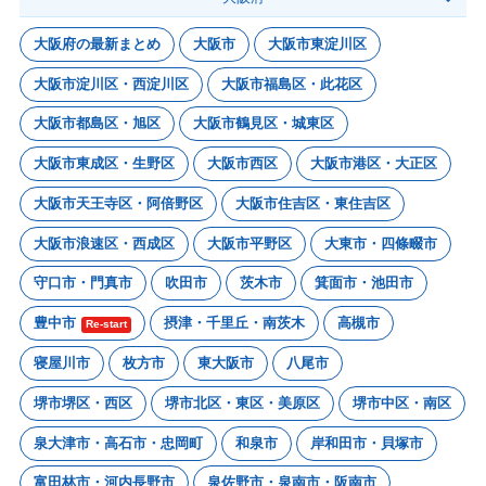
大阪府の最新まとめ
大阪市
大阪市東淀川区
大阪市淀川区・西淀川区
大阪市福島区・此花区
大阪市都島区・旭区
大阪市鶴見区・城東区
大阪市東成区・生野区
大阪市西区
大阪市港区・大正区
大阪市天王寺区・阿倍野区
大阪市住吉区・東住吉区
大阪市浪速区・西成区
大阪市平野区
大東市・四條畷市
守口市・門真市
吹田市
茨木市
箕面市・池田市
豊中市
摂津・千里丘・南茨木
高槻市
Re-start
寝屋川市
枚方市
東大阪市
八尾市
堺市堺区・西区
堺市北区・東区・美原区
堺市中区・南区
泉大津市・高石市・忠岡町
和泉市
岸和田市・貝塚市
富田林市・河内長野市
泉佐野市・泉南市・阪南市