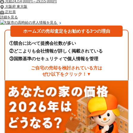
月給24万4,000円～29万5,000円
大阪府 東大阪
正社員
詳細を見る
東大阪市の高時給の求人情報を見る
ホームズの売却査定をお勧めする3つの理由
①
競合に比べて提携会社数が多い
②
どこよりも会社情報が詳しく掲載されている
③
国際基準のセキュリティで個人情報を管理
ご自宅の売却を検討されている方は
ぜひ以下をクリック！▼