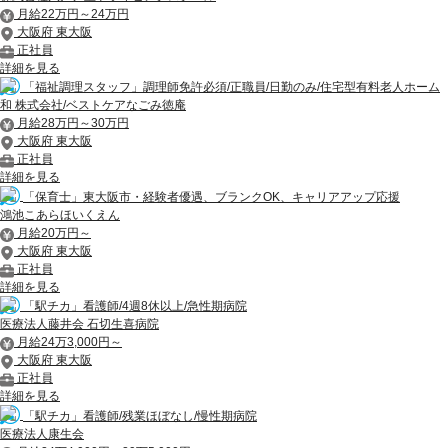
月給22万円～24万円
大阪府 東大阪
正社員
詳細を見る
「福祉調理スタッフ」調理師免許必須/正職員/日勤のみ/住宅型有料老人ホーム
和 株式会社/ベストケアなごみ徳庵
月給28万円～30万円
大阪府 東大阪
正社員
詳細を見る
「保育士」東大阪市・経験者優遇、ブランクOK、キャリアアップ応援
鴻池こあらほいくえん
月給20万円～
大阪府 東大阪
正社員
詳細を見る
「駅チカ」看護師/4週8休以上/急性期病院
医療法人藤井会 石切生喜病院
月給24万3,000円～
大阪府 東大阪
正社員
詳細を見る
「駅チカ」看護師/残業ほぼなし/慢性期病院
医療法人康生会