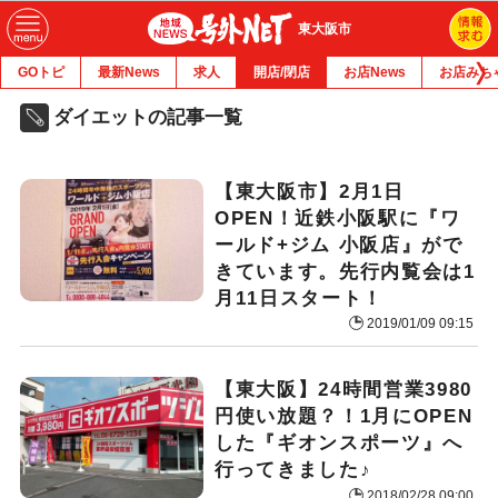
東大阪市
GOトピ
最新News
求人
開店/閉店
お店News
お店みち
ダイエットの記事一覧
【東大阪市】2月1日
OPEN！近鉄小阪駅に『ワ
ールド+ジム 小阪店』がで
きています。先行内覧会は1
月11日スタート！
2019/01/09 09:15
【東大阪】24時間営業3980
円使い放題？！1月にOPEN
した『ギオンスポーツ』へ
行ってきました♪
2018/02/28 09:00