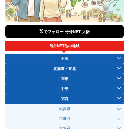
𝕏
でフォロー 号外NET 大阪
号外NET他の地域
全国
北海道・東北
関東
中部
関西
滋賀県
京都府
大阪府