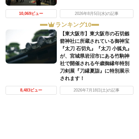
10,069ビュー
2026年8月5日(水)の記事
ランキング10
【東大阪市】東大阪市の石切劔
箭神社に所蔵されている御神宝
『太刀 石切丸』『太刀 小狐丸』
が、宮城県岩沼市にある竹駒神
社で開催される午歳御縁年特別
刀剣展『刀縁夏詣』に特別展示
されます！
8,483ビュー
2026年7月18日(土)の記事