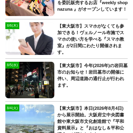
を委託販売するお店『weekly shop
nazuna 』がオープンしています！
【東大阪市】スマホがなくても参
8/6(木)
加できる！ヴェルノール布施でス
マホの使い方を学べる『スマホ教
室』が2日間にわたり開催されま
す。
【東大阪市】今年(2026年)の岩田墓
8/5(水)
市のお知らせ！岩田墓市の開催に
伴い、周辺道路の通行止が行われ
ます。
【東大阪市】本日(2026年8月4日)
8/4(火)
から展示開始。大阪府立中央図書
館や東大阪市文化創造館で『平和
資料展示』と『おはなし＆平和公