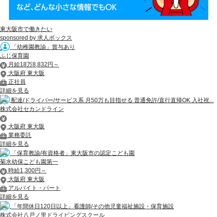
東大阪市で働きたい
sponsored by 求人ボックス
「幼稚園教諭」賞与あり
ふじ保育園
月給18万8,832円～
大阪府 東大阪
正社員
詳細を見る
配達/ドライバー/サービス系 月50万も目指せる 普通免許/直行直帰OK 入社祝...
株式会社セカンドライン
大阪府 東大阪
業務委託
詳細を見る
「保育教諭/有資格者」東大阪市の認定こども園
菊水幼保こども園第一
時給1,300円～
大阪府 東大阪
アルバイト・パート
詳細を見る
「年間休日120日以上」看護師/その他児童福祉施設・保育施設
株式会社八戸ノ里ドライビングスクール