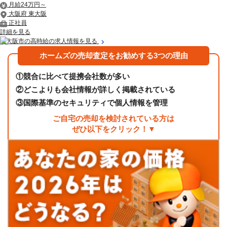
月給24万円～
大阪府 東大阪
正社員
詳細を見る
東大阪市の高時給の求人情報を見る
ホームズの売却査定をお勧めする3つの理由
①
競合に比べて提携会社数が多い
②
どこよりも会社情報が詳しく掲載されている
③
国際基準のセキュリティで個人情報を管理
ご自宅の売却を検討されている方は
ぜひ以下をクリック！▼