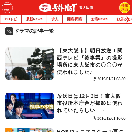
東大阪市
GOトピ
最新News
求人
開店/閉店
お店News
お店みち
ドラマの記事一覧
【東大阪市】明日放送！関
西テレビ『後妻業』の撮影
場所に東大阪市の〇〇〇が
使われました♪
2019/01/21 08:30
放送日は12月3日！東大阪
市役所本庁舎が撮影に使わ
れていたらしい・・・
2016/12/01 10:00
HOSジュニアスクール夏の
ad