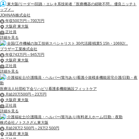
東大阪/リーダー/回路・エレキ系技術者「医療機器の経験不問」 優良ニッチト
ップメ...
JOHNAN株式会社
年収500万円～700万円
大阪府 東大阪
正社員
詳細を見る
全国/工作機械の加工技術スペシャリスト 30代活躍/残業5 15h・10692/...
ブラザー工業株式会社
年収743万円～945万円
大阪府 東大阪
正社員
詳細を見る
介護福祉士/介護職員・ヘルパー/賞与あり/看護小規模多機能居宅介護/日勤・夜
勤
医療法人社団松下会リハビリ看護多機能施設フィットケア
月給20万500円～23万円
大阪府 東大阪
正社員
詳細を見る
介護福祉士/介護職員・ヘルパー/賞与あり/有料老人ホーム/日勤・夜勤
株式会社ノトスさざん東大阪
月給28万2,500円～29万2,500円
大阪府 東大阪