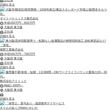
正社員
詳細を見る
大阪市/鶴見区/研究開発・1938年創立/東証スタンダード市場上場/歴史をもつ
化...
ダイトーケミックス株式会社
年収450万円～650万円
大阪府 東大阪
正社員
詳細を見る
東大阪/高井田駅最寄り・転勤なし/金属製品の精密切削加工 自転車部品など/
「課長...
猪野工業株式会社
年収500万円～700万円
大阪府 東大阪
正社員
詳細を見る
履歴書不要/単発・短期・1日3時間～OK/ワークライフバランス重視の20～30
代...
株式会社アドミック
時給1,300円～
大阪府 東大阪
詳細を見る
「保育士」賞与あり・放課後等デイサービス
きりんのあくびkidsたかいだ