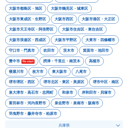
大阪市都島区・旭区
大阪市鶴見区・城東区
大阪市東成区・生野区
大阪市西区
大阪市港区・大正区
大阪市天王寺区・阿倍野区
大阪市住吉区・東住吉区
大阪市浪速区・西成区
大阪市平野区
大東市・四條畷市
守口市・門真市
吹田市
茨木市
箕面市・池田市
豊中市
摂津・千里丘・南茨木
高槻市
Re-start
寝屋川市
枚方市
東大阪市
八尾市
堺市堺区・西区
堺市北区・東区・美原区
堺市中区・南区
泉大津市・高石市・忠岡町
和泉市
岸和田市・貝塚市
富田林市・河内長野市
泉佐野市・泉南市・阪南市
羽曳野市・藤井寺市・柏原市
兵庫県