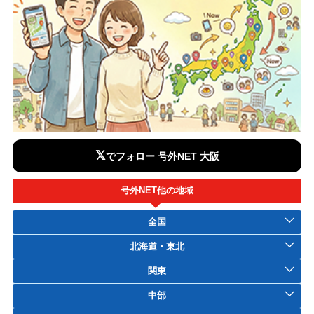
𝕏
でフォロー 号外NET 大阪
号外NET他の地域
全国
北海道・東北
関東
中部