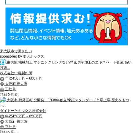
東大阪市で働きたい
sponsored by 求人ボックス
東大阪/機械加工 マシニングセンタなど/精密切削加工のエキスパート企業/高い
技術...
株式会社中農製作所
年収450万円～600万円
大阪府 東大阪
正社員
詳細を見る
大阪市/鶴見区/研究開発・1938年創立/東証スタンダード市場上場/歴史をもつ
化...
ダイトーケミックス株式会社
年収450万円～650万円
大阪府 東大阪
正社員
詳細を見る