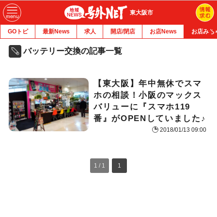
東大阪市
GOトピ
最新News
求人
開店/閉店
お店News
お店みち
バッテリー交換の記事一覧
【東大阪】年中無休でスマ
ホの相談！小阪のマックス
バリューに『スマホ119
番』がOPENしていました♪
2018/01/13 09:00
1 / 1
1