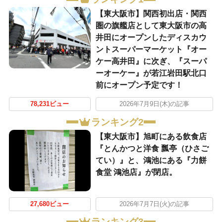
【東大阪市】関西初出店・関西
圏の旗艦店として東大阪市の高
井田にオープンしたディスカウ
ントスーパーマーケット『オー
ケー高井田』に次ぎ、『スーパ
ーオーケー』が若江岩田駅北口
前にオープン予定です！
78,231ビュー
2026年7月9日(木)の記事
ランキング2
【東大阪市】旭町にある飲食店
『とんかつと洋食 瓢亭（ひさご
てい）』と、鴻池にある『力餅
食堂 鴻池店』が閉店。
27,680ビュー
2026年7月7日(火)の記事
ランキング3