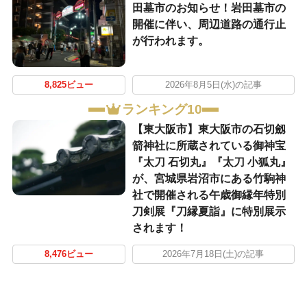
田墓市のお知らせ！岩田墓市の
開催に伴い、周辺道路の通行止
が行われます。
8,825ビュー
2026年8月5日(水)の記事
ランキング10
【東大阪市】東大阪市の石切劔
箭神社に所蔵されている御神宝
『太刀 石切丸』『太刀 小狐丸』
が、宮城県岩沼市にある竹駒神
社で開催される午歳御縁年特別
刀剣展『刀縁夏詣』に特別展示
されます！
8,476ビュー
2026年7月18日(土)の記事