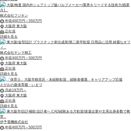
大阪/検査 国内外シェアトップ級バルブメーカー/業界をリードする技術力/残業
月1...
株式会社フジキン
年収400万円～550万円
大阪府 東大阪
正社員
詳細を見る
東大阪/金型設計 プラスチック射出成形/第二新卒歓迎 日用品に活用 綺麗なオフ
ィ...
株式会社ヤシマ精工
年収400万円～500万円
大阪府 東大阪
正社員
詳細を見る
「保育士」大阪市鶴見区・未経験歓迎、経験者優遇、キャリアアップ応援
えがおの森保育園・いまづ
月給19万円～
大阪府 東大阪
正社員
詳細を見る
東大阪市/設計補助 設計者へ CAD経験ある方歓迎/派遣企業や文系出身多数で教
育...
伊予電機株式会社
年収400万円～500万円