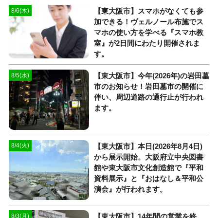
【東大阪市】スマホがなくても参
8/6(木)
加できる！ヴェルノール布施でス
マホの使い方を学べる『スマホ教
室』が2日間にわたり開催されま
す。
【東大阪市】今年(2026年)の岩田墓
8/5(水)
市のお知らせ！岩田墓市の開催に
伴い、周辺道路の通行止が行われ
ます。
【東大阪市】本日(2026年8月4日)
8/4(火)
から展示開始。大阪府立中央図書
館や東大阪市文化創造館で『平和
資料展示』と『おはなし＆平和公
演会』が行われます。
【東大阪市】14年間の営業を終
8/3(月)