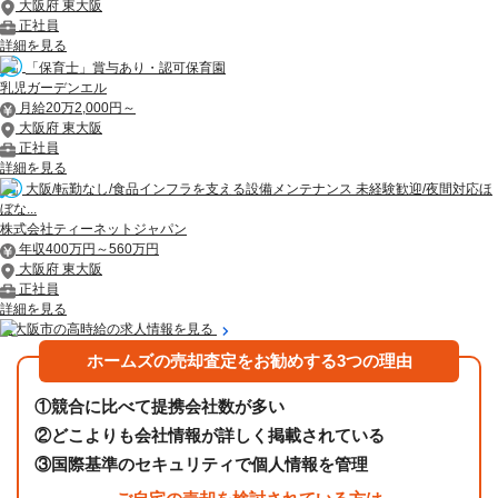
大阪府 東大阪
正社員
詳細を見る
「保育士」賞与あり・認可保育園
乳児ガーデンエル
月給20万2,000円～
大阪府 東大阪
正社員
詳細を見る
大阪/転勤なし/食品インフラを支える設備メンテナンス 未経験歓迎/夜間対応ほ
ぼな...
株式会社ティーネットジャパン
年収400万円～560万円
大阪府 東大阪
正社員
詳細を見る
東大阪市の高時給の求人情報を見る
ホームズの売却査定をお勧めする3つの理由
①
競合に比べて提携会社数が多い
②
どこよりも会社情報が詳しく掲載されている
③
国際基準のセキュリティで個人情報を管理