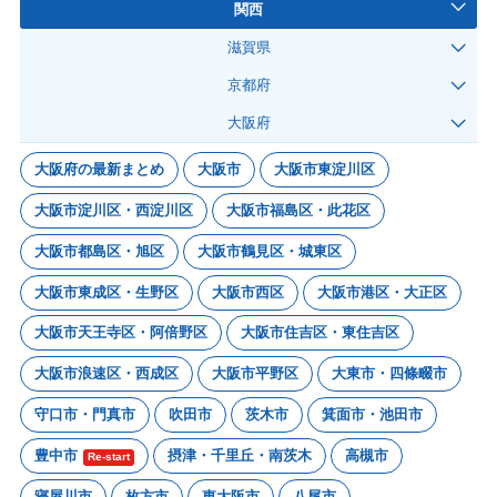
関西
滋賀県
京都府
大阪府
大阪府の最新まとめ
大阪市
大阪市東淀川区
大阪市淀川区・西淀川区
大阪市福島区・此花区
大阪市都島区・旭区
大阪市鶴見区・城東区
大阪市東成区・生野区
大阪市西区
大阪市港区・大正区
大阪市天王寺区・阿倍野区
大阪市住吉区・東住吉区
大阪市浪速区・西成区
大阪市平野区
大東市・四條畷市
守口市・門真市
吹田市
茨木市
箕面市・池田市
豊中市
摂津・千里丘・南茨木
高槻市
Re-start
寝屋川市
枚方市
東大阪市
八尾市