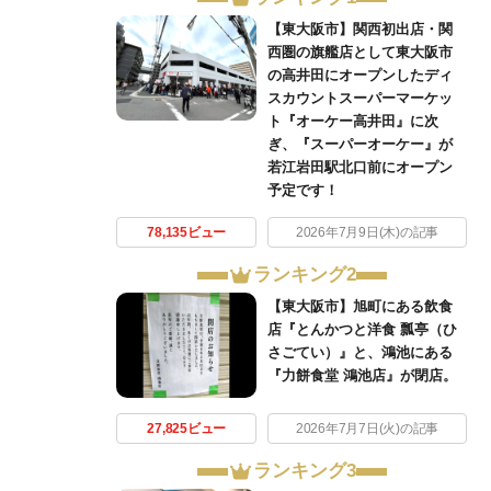
【東大阪市】関西初出店・関
西圏の旗艦店として東大阪市
の高井田にオープンしたディ
スカウントスーパーマーケッ
ト『オーケー高井田』に次
ぎ、『スーパーオーケー』が
若江岩田駅北口前にオープン
予定です！
78,135ビュー
2026年7月9日(木)の記事
ランキング2
【東大阪市】旭町にある飲食
店『とんかつと洋食 瓢亭（ひ
さごてい）』と、鴻池にある
『力餅食堂 鴻池店』が閉店。
27,825ビュー
2026年7月7日(火)の記事
ランキング3