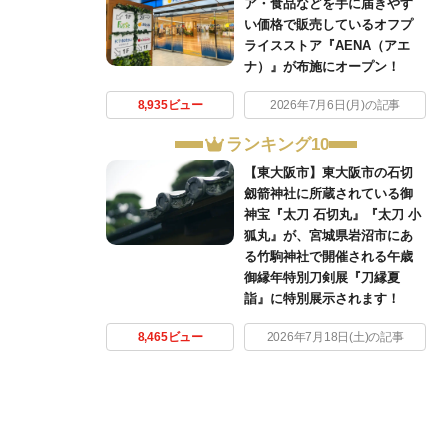
ア・食品などを手に届きやす
い価格で販売しているオフプ
ライスストア『AENA（アエ
ナ）』が布施にオープン！
8,935ビュー
2026年7月6日(月)の記事
ランキング10
【東大阪市】東大阪市の石切
劔箭神社に所蔵されている御
神宝『太刀 石切丸』『太刀 小
狐丸』が、宮城県岩沼市にあ
る竹駒神社で開催される午歳
御縁年特別刀剣展『刀縁夏
詣』に特別展示されます！
8,465ビュー
2026年7月18日(土)の記事