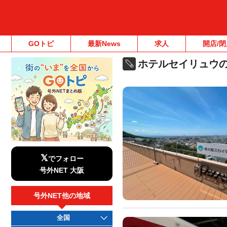
GOトピ
最新News
求人
開店/閉
ホテルセイリュウ
𝕏
でフォロー
号外NET 大阪
号外NET他の地域
全国