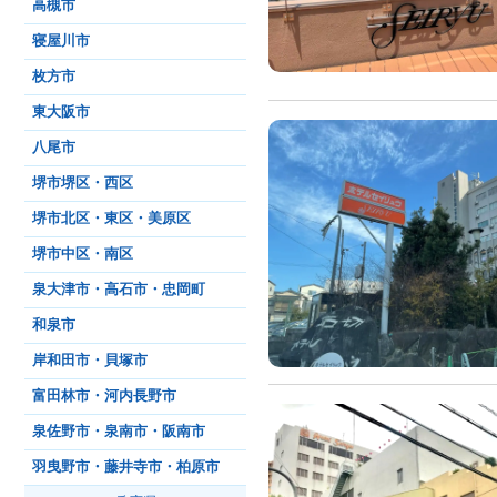
高槻市
寝屋川市
枚方市
東大阪市
八尾市
堺市堺区・西区
堺市北区・東区・美原区
堺市中区・南区
泉大津市・高石市・忠岡町
和泉市
岸和田市・貝塚市
富田林市・河内長野市
泉佐野市・泉南市・阪南市
羽曳野市・藤井寺市・柏原市