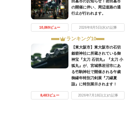
田墓市のお知らせ！岩田墓市
の開催に伴い、周辺道路の通
行止が行われます。
10,069ビュー
2026年8月5日(水)の記事
ランキング10
【東大阪市】東大阪市の石切
劔箭神社に所蔵されている御
神宝『太刀 石切丸』『太刀 小
狐丸』が、宮城県岩沼市にあ
る竹駒神社で開催される午歳
御縁年特別刀剣展『刀縁夏
詣』に特別展示されます！
8,483ビュー
2026年7月18日(土)の記事