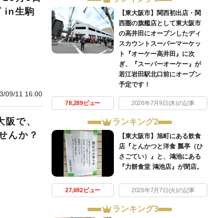
 in生駒
【東大阪市】関西初出店・関
西圏の旗艦店として東大阪市
の高井田にオープンしたディ
スカウントスーパーマーケッ
ト『オーケー高井田』に次
ぎ、『スーパーオーケー』が
若江岩田駅北口前にオープン
予定です！
3/09/11 16:00
78,289ビュー
2026年7月9日(木)の記事
大阪で、
ランキング2
せんか？
【東大阪市】旭町にある飲食
店『とんかつと洋食 瓢亭（ひ
さごてい）』と、鴻池にある
『力餅食堂 鴻池店』が閉店。
27,692ビュー
2026年7月7日(火)の記事
ランキング3