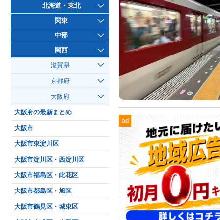
北海道・東北
関東
中部
関西
滋賀県
京都府
大阪府
大阪府の最新まとめ
ad
大阪市
大阪市東淀川区
大阪市淀川区・西淀川区
大阪市福島区・此花区
大阪市都島区・旭区
大阪市鶴見区・城東区