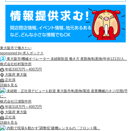
東大阪市で働きたい
sponsored by 求人ボックス
東大阪市/機械オペレーター 未経験歓迎 働き方 夜勤無/転勤無/年休121日/人...
株式会社杉村製作所
年収330万円～400万円
大阪府 東大阪
正社員
詳細を見る
未経験・正社員デビューも歓迎 東大阪市/転勤無/製造 産業機械のネジ/日勤/手
に...
株式会社江浦製作所
年収318万円～400万円
大阪府 東大阪
正社員
詳細を見る
内勤で現場を動かす”調整役”建機レンタルの「フロント職」