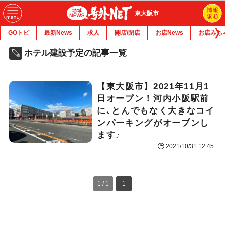
東大阪市
GOトピ
最新News
求人
開店/閉店
お店News
お店みち
ホテル建設予定の記事一覧
【東大阪市】2021年11月1
日オープン！河内小阪駅前
に､とんでもなく大きなコイ
ンパーキングがオープンし
ます♪
2021/10/31 12:45
1 / 1
1