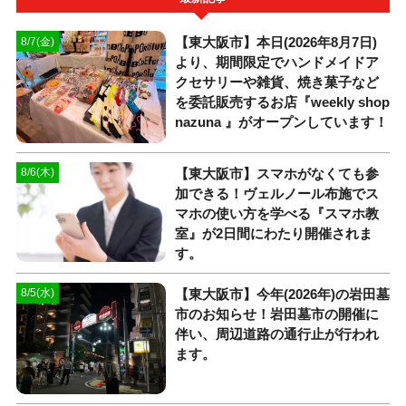
【東大阪市】本日(2026年8月7日)
8/7(金)
より、期間限定でハンドメイドア
クセサリーや雑貨、焼き菓子など
を委託販売するお店『weekly shop
nazuna 』がオープンしています！
【東大阪市】スマホがなくても参
8/6(木)
加できる！ヴェルノール布施でス
マホの使い方を学べる『スマホ教
室』が2日間にわたり開催されま
す。
【東大阪市】今年(2026年)の岩田墓
8/5(水)
市のお知らせ！岩田墓市の開催に
伴い、周辺道路の通行止が行われ
ます。