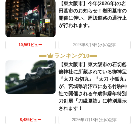
【東大阪市】今年(2026年)の岩
田墓市のお知らせ！岩田墓市の
開催に伴い、周辺道路の通行止
が行われます。
10,561ビュー
2026年8月5日(水)の記事
ランキング10
【東大阪市】東大阪市の石切劔
箭神社に所蔵されている御神宝
『太刀 石切丸』『太刀 小狐丸』
が、宮城県岩沼市にある竹駒神
社で開催される午歳御縁年特別
刀剣展『刀縁夏詣』に特別展示
されます！
8,485ビュー
2026年7月18日(土)の記事