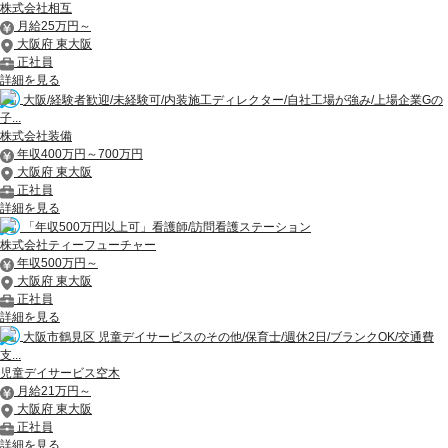
株式会社相互
月給25万円～
大阪府 東大阪
正社員
詳細を見る
大阪/経験者歓迎/未経験可/内装施工ディレクター/自社工場が強み/上場企業Gの
子...
株式会社装備
年収400万円～700万円
大阪府 東大阪
正社員
詳細を見る
「年収500万円以上可」看護師/訪問看護ステーション
株式会社ティーフューチャー
年収500万円～
大阪府 東大阪
正社員
詳細を見る
大阪市鶴見区 児童デイサービスのその他/保育士/週休2日/ブランクOK/交通費
支...
児童デイサービス空木
月給21万円～
大阪府 東大阪
正社員
詳細を見る