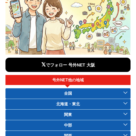
𝕏
でフォロー 号外NET 大阪
号外NET他の地域
全国
北海道・東北
関東
中部
関西