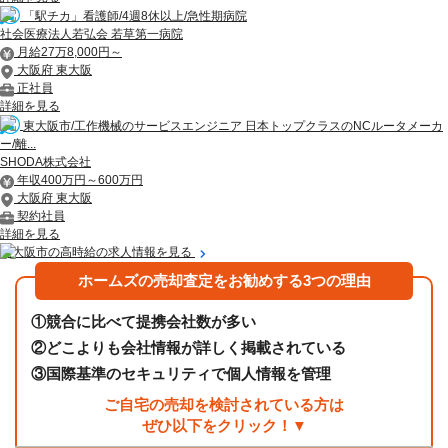
「駅チカ」看護師/4週8休以上/急性期病院
社会医療法人若弘会 若草第一病院
月給27万8,000円～
大阪府 東大阪
正社員
詳細を見る
東大阪市/工作機械のサービスエンジニア 日本トップクラスのNCルータメーカ
ー/離...
SHODA株式会社
年収400万円～600万円
大阪府 東大阪
契約社員
詳細を見る
東大阪市の高時給の求人情報を見る
ホームズの売却査定をお勧めする3つの理由
①
競合に比べて提携会社数が多い
②
どこよりも会社情報が詳しく掲載されている
③
国際基準のセキュリティで個人情報を管理
ご自宅の売却を検討されている方は
ぜひ以下をクリック！▼