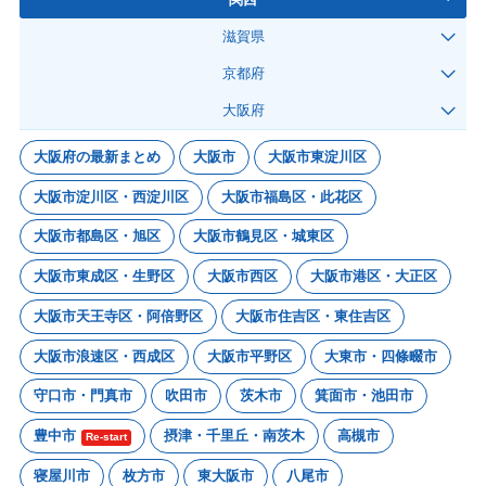
滋賀県
京都府
大阪府
大阪府の最新まとめ
大阪市
大阪市東淀川区
大阪市淀川区・西淀川区
大阪市福島区・此花区
大阪市都島区・旭区
大阪市鶴見区・城東区
大阪市東成区・生野区
大阪市西区
大阪市港区・大正区
大阪市天王寺区・阿倍野区
大阪市住吉区・東住吉区
大阪市浪速区・西成区
大阪市平野区
大東市・四條畷市
守口市・門真市
吹田市
茨木市
箕面市・池田市
豊中市
摂津・千里丘・南茨木
高槻市
Re-start
寝屋川市
枚方市
東大阪市
八尾市