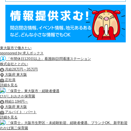
東大阪市で働きたい
sponsored by 求人ボックス
「年間休日120日以上」看護師/訪問看護ステーション
株式会社ととのい
月給28万円～35万円
大阪府 東大阪
正社員
詳細を見る
「保育士」東大阪市・経験者優遇
ひがしおおさか保育園
時給1,194円～
大阪府 東大阪
アルバイト・パート
詳細を見る
「保育士」大阪市生野区・未経験歓迎、経験者優遇、ブランクOK、新卒歓迎
わかば第二保育園