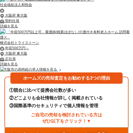
社会福祉法人和悦会
大阪府 東大阪
契約社員
詳細を見る
「年収500万円以上可」看護師/残業ほぼなし/介護付き有料老人ホーム 訪問看
護ス...
株式会社トライストーン
年収500万円～
大阪府 東大阪
正社員
詳細を見る
東大阪市の高時給の求人情報を見る
ホームズの売却査定をお勧めする3つの理由
①
競合に比べて提携会社数が多い
②
どこよりも会社情報が詳しく掲載されている
③
国際基準のセキュリティで個人情報を管理
ご自宅の売却を検討されている方は
ぜひ以下をクリック！▼