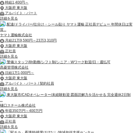
時給1,400円～
大阪府 東大阪
アルバイト・パート
詳細を見る
配達/ドライバー/仕分け・シール貼り ヤマト運輸 正社員デビュー 年間休日は実
質...
ヤマト運輸株式会社
月給21万9,590円～23万3,310円
大阪府 東大阪
正社員
詳細を見る
警備スタッフ/8h勤務/シフト制/シニア・Wワーク歓迎/日・週払可
髙菱管理株式会社
日給1万1,000円～
大阪府 東大阪
アルバイト・パート / 契約社員
詳細を見る
東大阪市/CADオペレーター/未経験歓迎 図面読解力を活かせる 完全週休2日制
...
樋口スチール株式会社
年収350万円～400万円
大阪府 東大阪
正社員
詳細を見る
「駅チカ」看護師/残業ほぼなし/地域包括支援センター