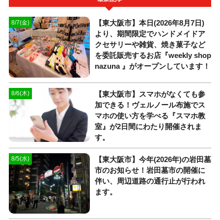
【東大阪市】本日(2026年8月7日)
8/7(金)
より、期間限定でハンドメイドア
クセサリーや雑貨、焼き菓子など
を委託販売するお店『weekly shop
nazuna 』がオープンしています！
【東大阪市】スマホがなくても参
8/6(木)
加できる！ヴェルノール布施でス
マホの使い方を学べる『スマホ教
室』が2日間にわたり開催されま
す。
【東大阪市】今年(2026年)の岩田墓
8/5(水)
市のお知らせ！岩田墓市の開催に
伴い、周辺道路の通行止が行われ
ます。