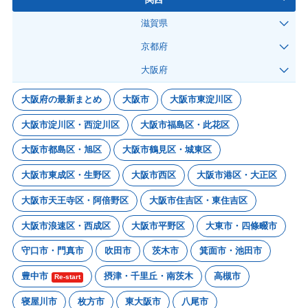
滋賀県
京都府
大阪府
大阪府の最新まとめ
大阪市
大阪市東淀川区
大阪市淀川区・西淀川区
大阪市福島区・此花区
大阪市都島区・旭区
大阪市鶴見区・城東区
大阪市東成区・生野区
大阪市西区
大阪市港区・大正区
大阪市天王寺区・阿倍野区
大阪市住吉区・東住吉区
大阪市浪速区・西成区
大阪市平野区
大東市・四條畷市
守口市・門真市
吹田市
茨木市
箕面市・池田市
豊中市
摂津・千里丘・南茨木
高槻市
Re-start
寝屋川市
枚方市
東大阪市
八尾市