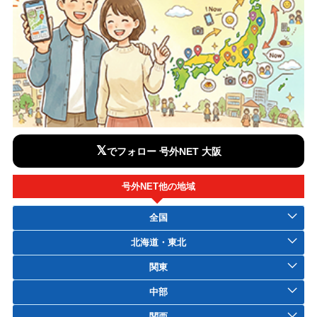
𝕏
でフォロー 号外NET 大阪
号外NET他の地域
全国
北海道・東北
関東
中部
関西