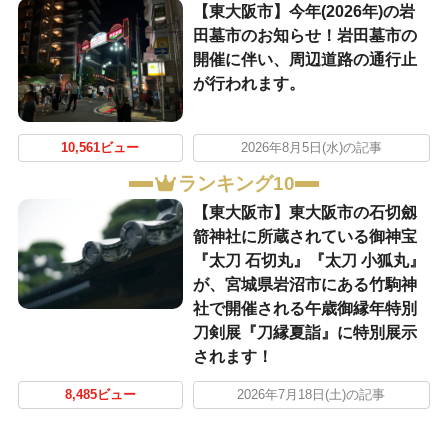
【東大阪市】今年(2026年)の岩
田墓市のお知らせ！岩田墓市の
開催に伴い、周辺道路の通行止
が行われます。
10,561ビュー
2026年8月5日(水)の記事
ランキング10
【東大阪市】東大阪市の石切劔
箭神社に所蔵されている御神宝
『太刀 石切丸』『太刀 小狐丸』
が、宮城県岩沼市にある竹駒神
社で開催される午歳御縁年特別
刀剣展『刀縁夏詣』に特別展示
されます！
8,485ビュー
2026年7月18日(土)の記事