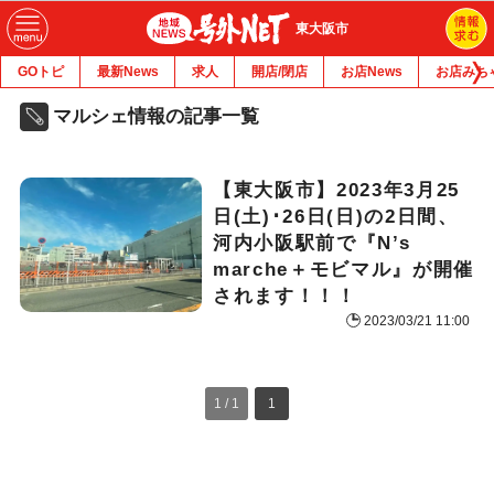
東大阪市
GOトピ
最新News
求人
開店/閉店
お店News
お店みち
マルシェ情報の記事一覧
【東大阪市】2023年3月25
日(土)･26日(日)の2日間、
河内小阪駅前で『N’s
marche＋モビマル』が開催
されます！！！
2023/03/21 11:00
1 / 1
1