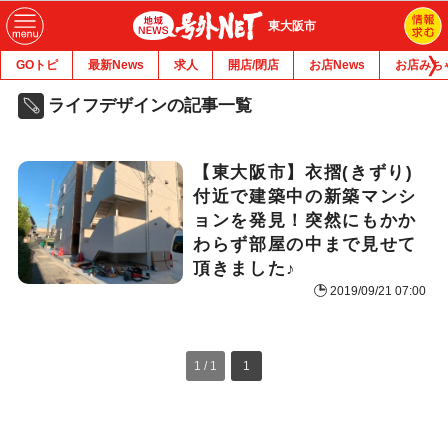
東大阪市
GOトピ
最新News
求人
開店/閉店
お店News
お店みち
ライフデザインの記事一覧
【東大阪市】衣摺(きずり)
付近で建築中の新築マンシ
ョンを発見！突然にもかか
わらず部屋の中まで見せて
頂きました♪
2019/09/21 07:00
1 / 1
1