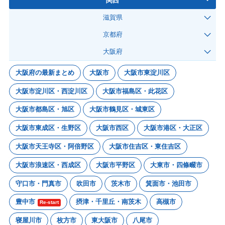
関西
滋賀県
京都府
大阪府
大阪府の最新まとめ
大阪市
大阪市東淀川区
大阪市淀川区・西淀川区
大阪市福島区・此花区
大阪市都島区・旭区
大阪市鶴見区・城東区
大阪市東成区・生野区
大阪市西区
大阪市港区・大正区
大阪市天王寺区・阿倍野区
大阪市住吉区・東住吉区
大阪市浪速区・西成区
大阪市平野区
大東市・四條畷市
守口市・門真市
吹田市
茨木市
箕面市・池田市
豊中市
摂津・千里丘・南茨木
高槻市
Re-start
寝屋川市
枚方市
東大阪市
八尾市