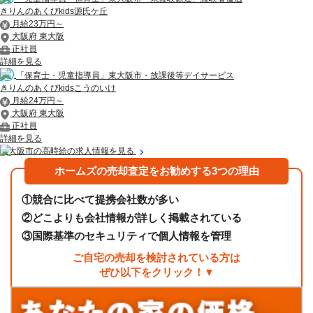
きりんのあくびkids源氏ケ丘
月給23万円～
大阪府 東大阪
正社員
詳細を見る
「保育士・児童指導員」東大阪市・放課後等デイサービス
きりんのあくびkidsこうのいけ
月給24万円～
大阪府 東大阪
正社員
詳細を見る
東大阪市の高時給の求人情報を見る
ホームズの売却査定をお勧めする3つの理由
①
競合に比べて提携会社数が多い
②
どこよりも会社情報が詳しく掲載されている
③
国際基準のセキュリティで個人情報を管理
ご自宅の売却を検討されている方は
ぜひ以下をクリック！▼