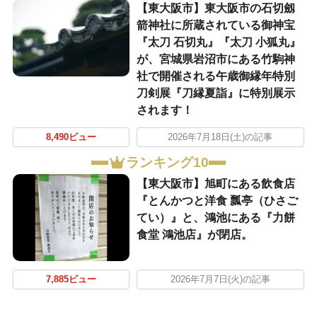
【東大阪市】東大阪市の石切劔
箭神社に所蔵されている御神宝
『太刀 石切丸』『太刀 小狐丸』
が、宮城県岩沼市にある竹駒神
社で開催される午歳御縁年特別
刀剣展『刀縁夏詣』に特別展示
されます！
8,490ビュー
2026年7月18日(土)の記事
ランキング10
【東大阪市】旭町にある飲食店
『とんかつと洋食 瓢亭（ひさご
てい）』と、鴻池にある『力餅
食堂 鴻池店』が閉店。
7,885ビュー
2026年7月7日(火)の記事