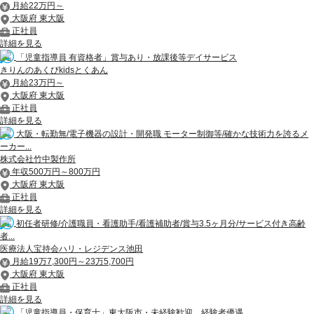
月給22万円～
大阪府 東大阪
正社員
詳細を見る
「児童指導員 有資格者」賞与あり・放課後等デイサービス
きりんのあくびkidsとくあん
月給23万円～
大阪府 東大阪
正社員
詳細を見る
大阪・転勤無/電子機器の設計・開発職 モーター制御等/確かな技術力を誇るメ
ーカー...
株式会社竹中製作所
年収500万円～800万円
大阪府 東大阪
正社員
詳細を見る
初任者研修/介護職員・看護助手/看護補助者/賞与3.5ヶ月分/サービス付き高齢
者...
医療法人宝持会ハリ・レジデンス池田
月給19万7,300円～23万5,700円
大阪府 東大阪
正社員
詳細を見る
「児童指導員・保育士」東大阪市・未経験歓迎、経験者優遇