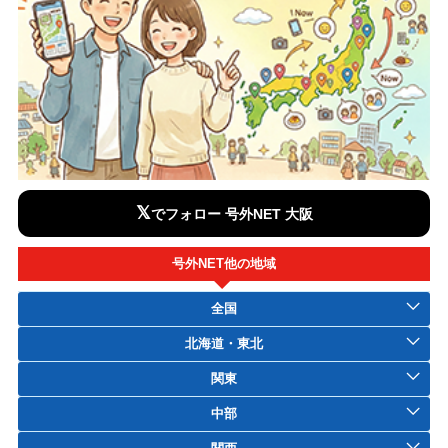
𝕏
でフォロー 号外NET 大阪
号外NET他の地域
全国
北海道・東北
関東
中部