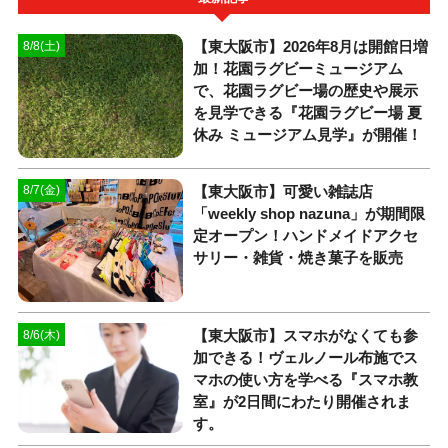
【東大阪市】2026年8月は開館日増
8/8(土)
加！花園ラグビーミュージアム
で、花園ラグビー場の歴史や展示
を見学できる『花園ラグビー場 夏
休み ミュージアム見学』が開催！
【東大阪市】可愛い雑誌店
8/7(金)
「weekly shop nazuna」が期間限
定オープン！ハンドメイドアクセ
サリー・雑貨・焼き菓子を販売
【東大阪市】スマホがなくても参
8/6(木)
加できる！ヴェルノール布施でス
マホの使い方を学べる『スマホ教
室』が2日間にわたり開催されま
す。