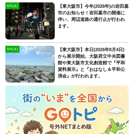
【東大阪市】今年(2026年)の岩田墓
8/5(水)
市のお知らせ！岩田墓市の開催に
伴い、周辺道路の通行止が行われ
ます。
【東大阪市】本日(2026年8月4日)
8/4(火)
から展示開始。大阪府立中央図書
館や東大阪市文化創造館で『平和
資料展示』と『おはなし＆平和公
演会』が行われます。