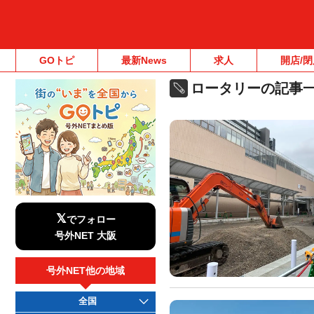
GOトピ
最新News
求人
開店/閉
ロータリーの記事
𝕏
でフォロー
号外NET 大阪
号外NET他の地域
全国