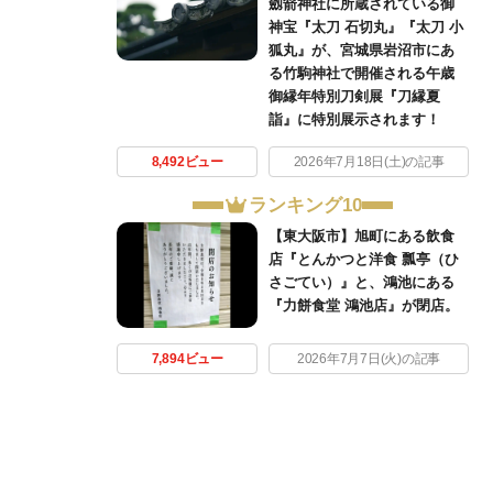
劔箭神社に所蔵されている御
神宝『太刀 石切丸』『太刀 小
狐丸』が、宮城県岩沼市にあ
る竹駒神社で開催される午歳
御縁年特別刀剣展『刀縁夏
詣』に特別展示されます！
8,492ビュー
2026年7月18日(土)の記事
ランキング10
【東大阪市】旭町にある飲食
店『とんかつと洋食 瓢亭（ひ
さごてい）』と、鴻池にある
『力餅食堂 鴻池店』が閉店。
7,894ビュー
2026年7月7日(火)の記事