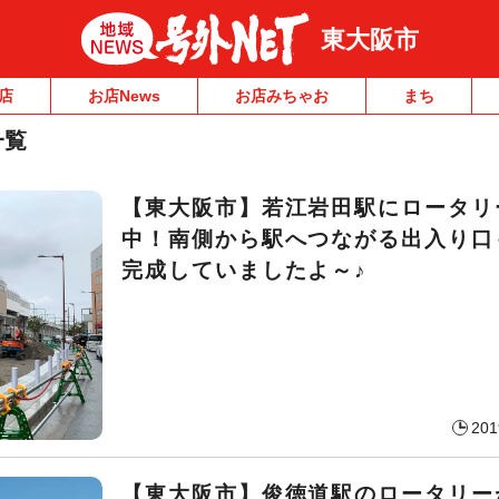
東大阪市
店
お店News
お店みちゃお
まち
一覧
【東大阪市】若江岩田駅にロータリ
中！南側から駅へつながる出入り口
完成していましたよ～♪
201
【東大阪市】俊徳道駅のロータリー