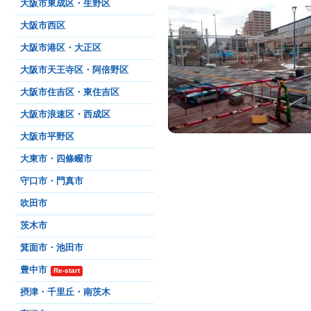
大阪市東成区・生野区
大阪市西区
大阪市港区・大正区
大阪市天王寺区・阿倍野区
大阪市住吉区・東住吉区
大阪市浪速区・西成区
大阪市平野区
大東市・四條畷市
守口市・門真市
吹田市
茨木市
箕面市・池田市
豊中市
Re-start
摂津・千里丘・南茨木