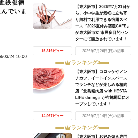
近鉄俊徳
【東大阪市】2026年7月21日か
進んでいま
ら、小中学生が気軽に立ち寄
り無料で利用できる宿題スペ
ース『2026夏休み宿題CAFE』
が東大阪市立 市民多目的セン
ターにて開放されています！
15,816ビュー
2026年7月26日(日)の記事
9/03/24 10:00
ランキング4
【東大阪市】コロッケやメン
チカツ、イートインスペース
でランチなどが楽しめる精肉
店『北島精肉店 with HESTA
LIFE dining』が布施周辺にオ
ープンしています！
14,967ビュー
2026年7月14日(火)の記事
ランキング5
【東大阪市】お好み焼き専門