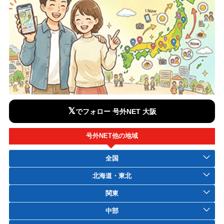
𝕏
でフォロー 号外NET 大阪
号外NET他の地域
全国
北海道・東北
関東
中部