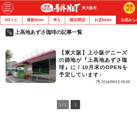
東大阪市
GOトピ
最新News
求人
開店/閉店
お店News
お店みち
上高地あずさ珈琲の記事一覧
【東大阪】上小阪デニーズ
の跡地が『上高地あずさ珈
琲』に！10月末のOPENを
予定しています♪
2018/09/15 09:00
1 / 1
1