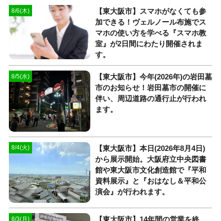
【東大阪市】スマホがなくても参
8/6(木)
加できる！ヴェルノール布施でス
マホの使い方を学べる『スマホ教
室』が2日間にわたり開催されま
す。
【東大阪市】今年(2026年)の岩田墓
8/5(水)
市のお知らせ！岩田墓市の開催に
伴い、周辺道路の通行止が行われ
ます。
【東大阪市】本日(2026年8月4日)
8/4(火)
から展示開始。大阪府立中央図書
館や東大阪市文化創造館で『平和
資料展示』と『おはなし＆平和公
演会』が行われます。
【東大阪市】14年間の営業を終
8/3(月)