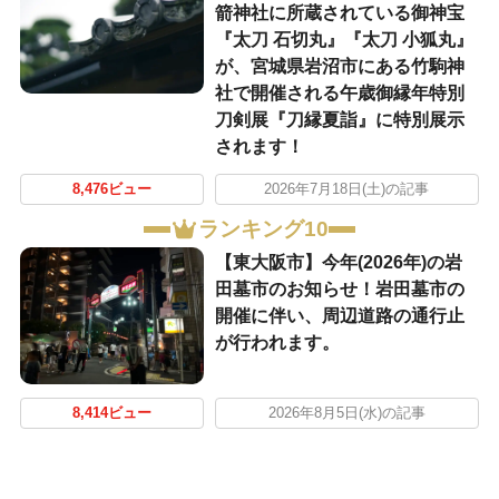
箭神社に所蔵されている御神宝
『太刀 石切丸』『太刀 小狐丸』
が、宮城県岩沼市にある竹駒神
社で開催される午歳御縁年特別
刀剣展『刀縁夏詣』に特別展示
されます！
8,476ビュー
2026年7月18日(土)の記事
ランキング10
【東大阪市】今年(2026年)の岩
田墓市のお知らせ！岩田墓市の
開催に伴い、周辺道路の通行止
が行われます。
8,414ビュー
2026年8月5日(水)の記事