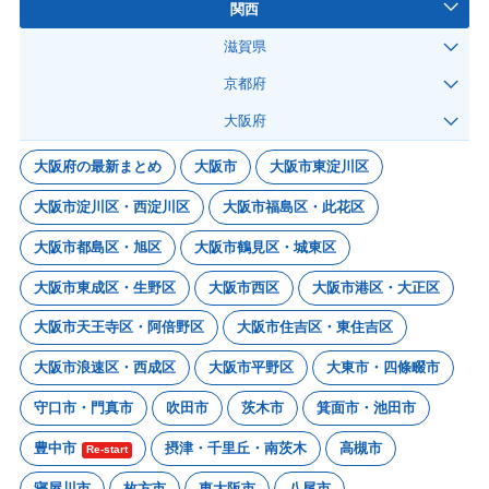
関西
滋賀県
京都府
大阪府
大阪府の最新まとめ
大阪市
大阪市東淀川区
大阪市淀川区・西淀川区
大阪市福島区・此花区
大阪市都島区・旭区
大阪市鶴見区・城東区
大阪市東成区・生野区
大阪市西区
大阪市港区・大正区
大阪市天王寺区・阿倍野区
大阪市住吉区・東住吉区
大阪市浪速区・西成区
大阪市平野区
大東市・四條畷市
守口市・門真市
吹田市
茨木市
箕面市・池田市
豊中市
摂津・千里丘・南茨木
高槻市
Re-start
寝屋川市
枚方市
東大阪市
八尾市