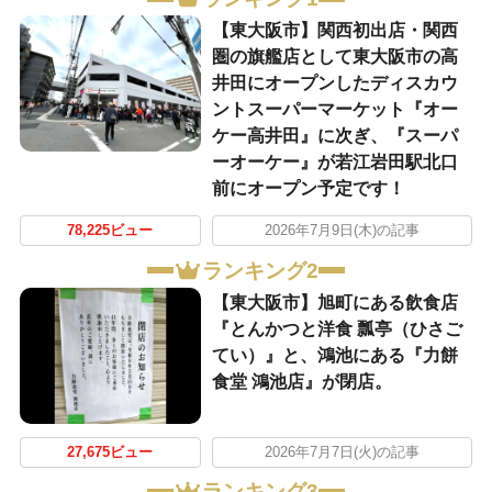
【東大阪市】関西初出店・関西
圏の旗艦店として東大阪市の高
井田にオープンしたディスカウ
ントスーパーマーケット『オー
ケー高井田』に次ぎ、『スーパ
ーオーケー』が若江岩田駅北口
前にオープン予定です！
78,225ビュー
2026年7月9日(木)の記事
ランキング2
【東大阪市】旭町にある飲食店
『とんかつと洋食 瓢亭（ひさご
てい）』と、鴻池にある『力餅
食堂 鴻池店』が閉店。
27,675ビュー
2026年7月7日(火)の記事
ランキング3