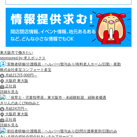
東大阪市で働きたい
sponsored by 求人ボックス
実務者研修/介護職員・ヘルパー/賞与あり/有料老人ホーム/日勤・夜勤
株式会社多宝コンフォート多宝
月給21万5,000円～
大阪府 東大阪
正社員
詳細を見る
「保育士・児童指導員」東大阪市・未経験歓迎、経験者優遇
きりんのあくびkidsみと
月給24万円～
大阪府 東大阪
正社員
詳細を見る
初任者研修/介護職員・ヘルパー/賞与あり/訪問介護事業所/日勤のみ
あいる総合福祉合同会社あいるケアサービス