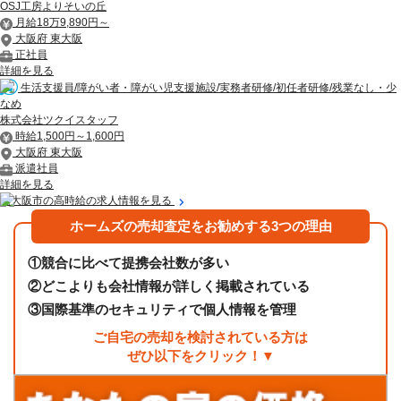
OSJ工房よりそいの丘
月給18万9,890円～
大阪府 東大阪
正社員
詳細を見る
生活支援員/障がい者・障がい児支援施設/実務者研修/初任者研修/残業なし・少
なめ
株式会社ツクイスタッフ
時給1,500円～1,600円
大阪府 東大阪
派遣社員
詳細を見る
東大阪市の高時給の求人情報を見る
ホームズの売却査定をお勧めする3つの理由
①
競合に比べて提携会社数が多い
②
どこよりも会社情報が詳しく掲載されている
③
国際基準のセキュリティで個人情報を管理
ご自宅の売却を検討されている方は
ぜひ以下をクリック！▼