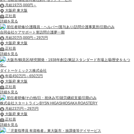
月給19万5,000円～
大阪府 東大阪
正社員
詳細を見る
初任者研修/介護職員・ヘルパー/賞与あり/訪問介護事業所/日勤のみ
合同会社ケアサポート誉訪問介護夢一期
月給20万5,000円～29万円
大阪府 東大阪
正社員
詳細を見る
大阪市/鶴見区/研究開発・1938年創立/東証スタンダード市場上場/歴史をもつ
化...
ダイトーケミックス株式会社
年収450万円～650万円
大阪府 東大阪
正社員
詳細を見る
初任者研修/その他/日・祝休み可/就労継続支援/日勤のみ
株式会社スタートラインBYSN HIGASHIOSAKA ROASTERY
月給23万円～29万円
大阪府 東大阪
正社員
詳細を見る
「児童指導員 有資格者」東大阪市・放課後等デイサービス