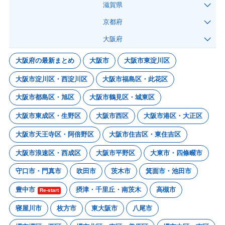
滋賀県
京都府
大阪府
大阪府の最新まとめ
大阪市
大阪市東淀川区
大阪市淀川区・西淀川区
大阪市福島区・此花区
大阪市都島区・旭区
大阪市鶴見区・城東区
大阪市東成区・生野区
大阪市西区
大阪市港区・大正区
大阪市天王寺区・阿倍野区
大阪市住吉区・東住吉区
大阪市浪速区・西成区
大阪市平野区
大東市・四條畷市
守口市・門真市
吹田市
茨木市
箕面市・池田市
豊中市
摂津・千里丘・南茨木
高槻市
Re-start
寝屋川市
枚方市
東大阪市
八尾市