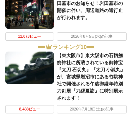
田墓市のお知らせ！岩田墓市の
開催に伴い、周辺道路の通行止
が行われます。
11,073ビュー
2026年8月5日(水)の記事
ランキング10
【東大阪市】東大阪市の石切劔
箭神社に所蔵されている御神宝
『太刀 石切丸』『太刀 小狐丸』
が、宮城県岩沼市にある竹駒神
社で開催される午歳御縁年特別
刀剣展『刀縁夏詣』に特別展示
されます！
8,488ビュー
2026年7月18日(土)の記事