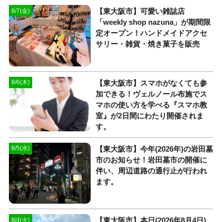
【東大阪市】可愛い雑誌店
8/7(金)
「weekly shop nazuna」が期間限
定オープン！ハンドメイドアクセ
サリー・雑貨・焼き菓子を販売
【東大阪市】スマホがなくても参
8/6(木)
加できる！ヴェルノール布施でス
マホの使い方を学べる『スマホ教
室』が2日間にわたり開催されま
す。
【東大阪市】今年(2026年)の岩田墓
8/5(水)
市のお知らせ！岩田墓市の開催に
伴い、周辺道路の通行止が行われ
ます。
【東大阪市】本日(2026年8月4日)
8/4(火)