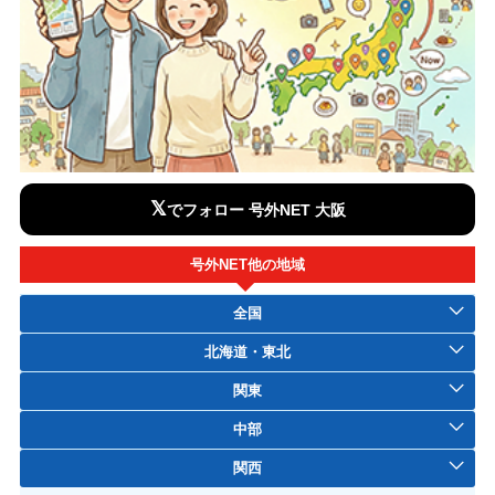
𝕏
でフォロー 号外NET 大阪
号外NET他の地域
全国
北海道・東北
関東
中部
関西