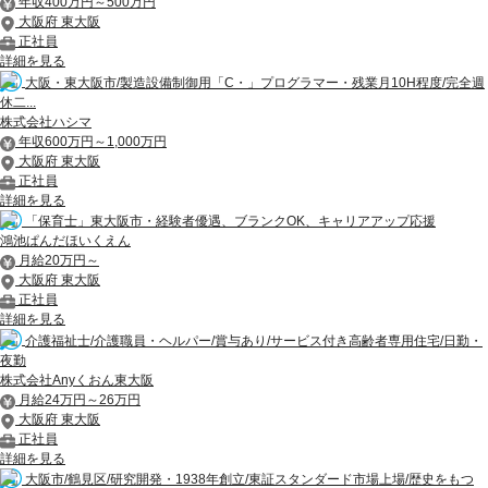
年収400万円～500万円
大阪府 東大阪
正社員
詳細を見る
大阪・東大阪市/製造設備制御用「C・」プログラマー・残業月10H程度/完全週
休二...
株式会社ハシマ
年収600万円～1,000万円
大阪府 東大阪
正社員
詳細を見る
「保育士」東大阪市・経験者優遇、ブランクOK、キャリアアップ応援
鴻池ぱんだほいくえん
月給20万円～
大阪府 東大阪
正社員
詳細を見る
介護福祉士/介護職員・ヘルパー/賞与あり/サービス付き高齢者専用住宅/日勤・
夜勤
株式会社Anyくおん東大阪
月給24万円～26万円
大阪府 東大阪
正社員
詳細を見る
大阪市/鶴見区/研究開発・1938年創立/東証スタンダード市場上場/歴史をもつ