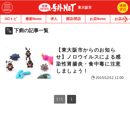
東大阪市
GOトピ
最新News
求人
開店/閉店
お店News
お店みち
下痢の記事一覧
【東大阪市からのお知ら
せ】ノロウイルスによる感
染性胃腸炎・食中毒に注意
しましょう！
2015/12/12 11:00
1 / 1
1