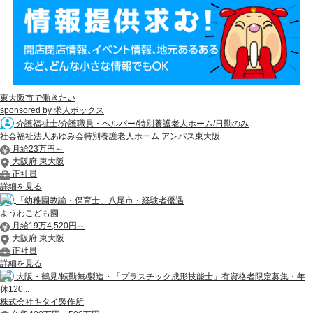
東大阪市で働きたい
sponsored by 求人ボックス
介護福祉士/介護職員・ヘルパー/特別養護老人ホーム/日勤のみ
社会福祉法人あゆみ会特別養護老人ホーム アンパス東大阪
月給23万円～
大阪府 東大阪
正社員
詳細を見る
「幼稚園教諭・保育士」八尾市・経験者優遇
ようわこども園
月給19万4,520円～
大阪府 東大阪
正社員
詳細を見る
大阪・鶴見/転勤無/製造・「プラスチック成形技能士」有資格者限定募集・年
休120...
株式会社キタイ製作所