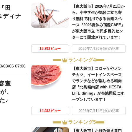
【東大阪市】2026年7月21日か
『田
ら、小中学生が気軽に立ち寄
＆ディナ
り無料で利用できる宿題スペ
ース『2026夏休み宿題CAFE』
が東大阪市立 市民多目的セン
ターにて開放されています！
15,792ビュー
2026年7月26日(日)の記事
ランキング4
0/03/06 07:00
【東大阪市】コロッケやメン
チカツ、イートインスペース
でランチなどが楽しめる精肉
容室
店『北島精肉店 with HESTA
』が、
LIFE dining』が布施周辺にオ
た♪
ープンしています！
14,932ビュー
2026年7月14日(火)の記事
ランキング5
【東大阪市】お好み焼き専門