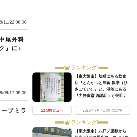
8/11/22 08:00
中尾外科
ク』に♪
ランキング7
【東大阪市】旭町にある飲食
店『とんかつと洋食 瓢亭（ひ
さごてい）』と、鴻池にある
8/09/17 09:00
『力餅食堂 鴻池店』が閉店。
カーブミラ
12,599ビュー
2026年7月7日(火)の記事
ランキング8
【東大阪市】八戸ノ里駅から