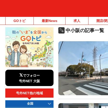
GOトピ
最新News
求人
開店/閉
中小阪の記事一覧
𝕏
でフォロー
号外NET 大阪
号外NET他の地域
全国