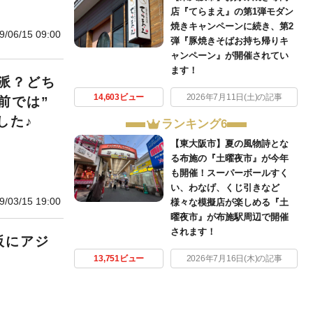
店『てらまえ』の第1弾モダン
焼きキャンペーンに続き、第2
9/06/15 09:00
弾『豚焼きそばお持ち帰りキ
ャンペーン』が開催されてい
ます！
派？どち
14,603ビュー
2026年7月11日(土)の記事
前では”
した♪
ランキング6
【東大阪市】夏の風物詩とな
る布施の『土曜夜市』が今年
も開催！スーパーボールすく
い、わなげ、くじ引きなど
9/03/15 19:00
様々な模擬店が楽しめる『土
曜夜市』が布施駅周辺で開催
されます！
阪にアジ
13,751ビュー
2026年7月16日(木)の記事