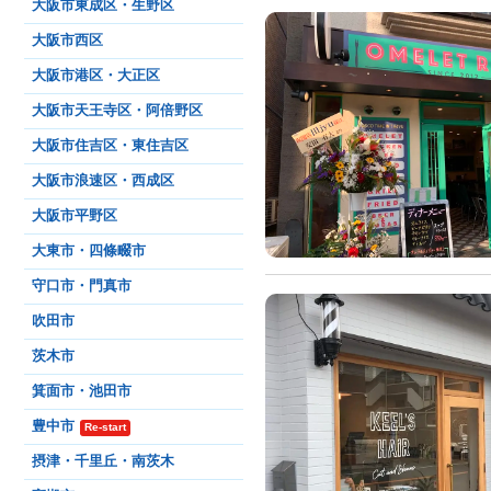
大阪市東成区・生野区
大阪市西区
大阪市港区・大正区
大阪市天王寺区・阿倍野区
大阪市住吉区・東住吉区
大阪市浪速区・西成区
大阪市平野区
大東市・四條畷市
守口市・門真市
吹田市
茨木市
箕面市・池田市
豊中市
Re-start
摂津・千里丘・南茨木