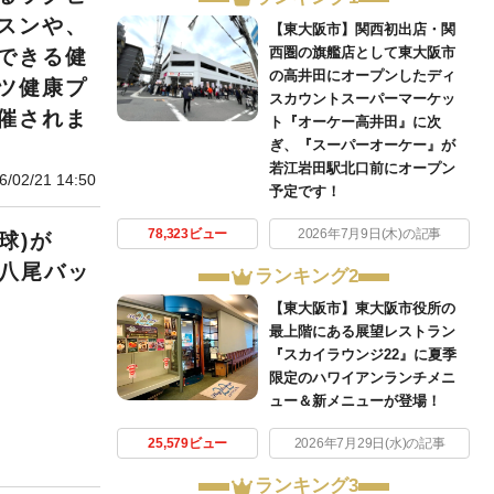
スンや、
【東大阪市】関西初出店・関
西圏の旗艦店として東大阪市
できる健
の高井田にオープンしたディ
ツ健康プ
スカウントスーパーマーケッ
催されま
ト『オーケー高井田』に次
ぎ、『スーパーオーケー』が
若江岩田駅北口前にオープン
6/02/21 14:50
予定です！
78,323ビュー
2026年7月9日(木)の記事
球)が
【八尾バッ
ランキング2
【東大阪市】東大阪市役所の
最上階にある展望レストラン
『スカイラウンジ22』に夏季
限定のハワイアンランチメニ
ュー＆新メニューが登場！
25,579ビュー
2026年7月29日(水)の記事
ランキング3