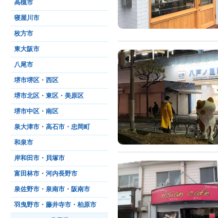
高槻市
寝屋川市
枚方市
東大阪市
八尾市
堺市堺区・西区
堺市北区・東区・美原区
堺市中区・南区
泉大津市・高石市・忠岡町
和泉市
岸和田市・貝塚市
富田林市・河内長野市
泉佐野市・泉南市・阪南市
羽曳野市・藤井寺市・柏原市