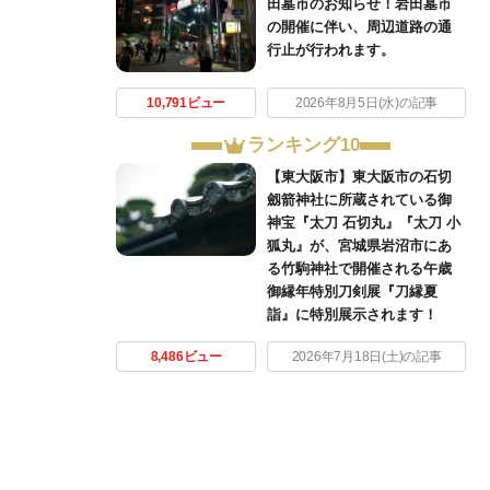
田墓市のお知らせ！岩田墓市
の開催に伴い、周辺道路の通
行止が行われます。
10,791ビュー
2026年8月5日(水)の記事
ランキング10
【東大阪市】東大阪市の石切
劔箭神社に所蔵されている御
神宝『太刀 石切丸』『太刀 小
狐丸』が、宮城県岩沼市にあ
る竹駒神社で開催される午歳
御縁年特別刀剣展『刀縁夏
詣』に特別展示されます！
8,486ビュー
2026年7月18日(土)の記事