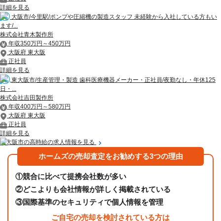
詳細を見る
大阪市/今里駅/ポンプや圧縮機の製造スタッフ 未経験から入社している方もい
ます/...
株式会社青木製作所
年収350万円～450万円
大阪府 東大阪
正社員
詳細を見る
東大阪市/生産管理・製造 歯科医療機器メーカー・正社員/夜勤なし・年休125
日・...
株式会社吉田製作所
年収400万円～580万円
大阪府 東大阪
正社員
詳細を見る
東大阪市の高時給の求人情報を見る
ホームズの売却査定をお勧めする3つの理由
①
競合に比べて提携会社数が多い
②
どこよりも会社情報が詳しく掲載されている
③
国際基準のセキュリティで個人情報を管理
ご自宅の売却を検討されている方は