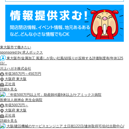
東大阪市で働きたい
sponsored by 求人ボックス
東大阪市/金属加工 風通しが良い社風/頑張りが反映する評価制度有/年休125
日/...
川上ハガネ株式会社
年収365万円～450万円
大阪府 東大阪
正社員
詳細を見る
「年収500万円以上可」助産師/4週8休以上/ケアミックス病院
医療法人徳洲会 恵生会病院
年収500万円～
大阪府 東大阪
正社員
詳細を見る
大阪/建設機械のサービスエンジニア 土日祝122日/連休取得可/自社出勤中心/