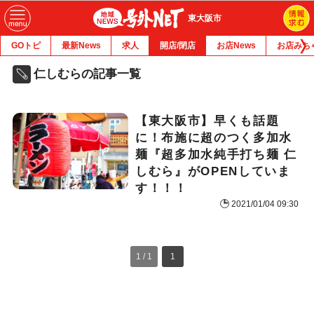
東大阪市
GOトピ
最新News
求人
開店/閉店
お店News
お店みち
仁しむらの記事一覧
【東大阪市】早くも話題
に！布施に超のつく多加水
麺『超多加水純手打ち麺 仁
しむら』がOPENしていま
す！！！
2021/01/04 09:30
1 / 1
1