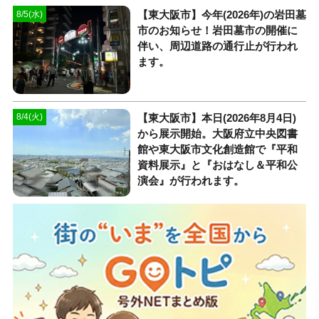
【東大阪市】今年(2026年)の岩田墓
8/5(水)
市のお知らせ！岩田墓市の開催に
伴い、周辺道路の通行止が行われ
ます。
【東大阪市】本日(2026年8月4日)
8/4(火)
から展示開始。大阪府立中央図書
館や東大阪市文化創造館で『平和
資料展示』と『おはなし＆平和公
演会』が行われます。