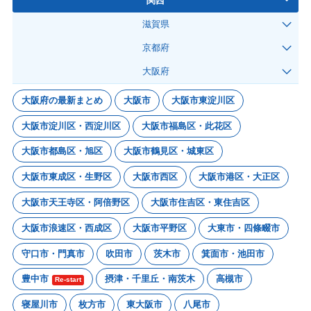
関西
滋賀県
京都府
大阪府
大阪府の最新まとめ
大阪市
大阪市東淀川区
大阪市淀川区・西淀川区
大阪市福島区・此花区
大阪市都島区・旭区
大阪市鶴見区・城東区
大阪市東成区・生野区
大阪市西区
大阪市港区・大正区
大阪市天王寺区・阿倍野区
大阪市住吉区・東住吉区
大阪市浪速区・西成区
大阪市平野区
大東市・四條畷市
守口市・門真市
吹田市
茨木市
箕面市・池田市
豊中市
摂津・千里丘・南茨木
高槻市
Re-start
寝屋川市
枚方市
東大阪市
八尾市