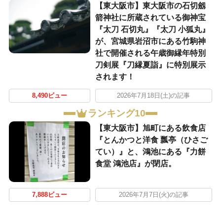
【東大阪市】東大阪市の石切劔
箭神社に所蔵されている御神宝
『太刀 石切丸』『太刀 小狐丸』
が、宮城県岩沼市にある竹駒神
社で開催される午歳御縁年特別
刀剣展『刀縁夏詣』に特別展示
されます！
8,490ビュー
2026年7月18日(土)の記事
ランキング10
【東大阪市】旭町にある飲食店
『とんかつと洋食 瓢亭（ひさご
てい）』と、鴻池にある『力餅
食堂 鴻池店』が閉店。
7,888ビュー
2026年7月7日(火)の記事