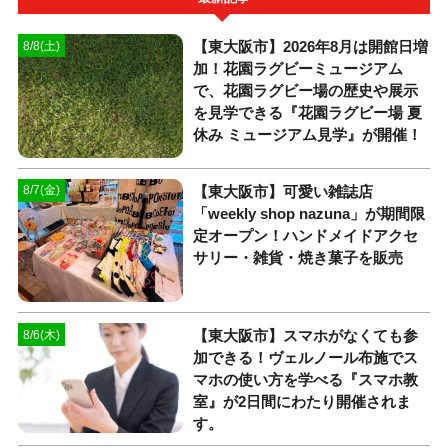
【東大阪市】2026年8月は開館日増
8/8(土)
加！花園ラグビーミュージアム
で、花園ラグビー場の歴史や展示
を見学できる『花園ラグビー場 夏
休み ミュージアム見学』が開催！
【東大阪市】可愛い雑誌店
8/7(金)
「weekly shop nazuna」が期間限
定オープン！ハンドメイドアクセ
サリー・雑貨・焼き菓子を販売
【東大阪市】スマホがなくても参
8/6(木)
加できる！ヴェルノール布施でス
マホの使い方を学べる『スマホ教
室』が2日間にわたり開催されま
す。