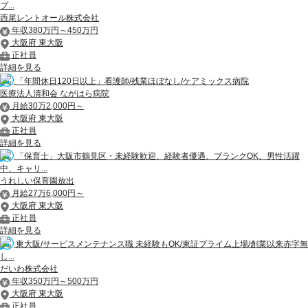
プ...
西尾レントオール株式会社
年収380万円～450万円
大阪府 東大阪
正社員
詳細を見る
「年間休日120日以上」看護師/残業ほぼなし/ケアミックス病院
医療法人清和会 ながはら病院
月給30万2,000円～
大阪府 東大阪
正社員
詳細を見る
「保育士」大阪市鶴見区・未経験歓迎、経験者優遇、ブランクOK、男性活躍
中、キャリ...
うれしい保育園放出
月給27万6,000円～
大阪府 東大阪
正社員
詳細を見る
東大阪/サービスメンテナンス職 未経験もOK/東証プライム上場/創業以来赤字無
し...
だいわ株式会社
年収350万円～500万円
大阪府 東大阪
正社員