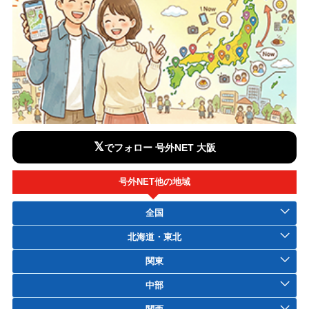
𝕏
でフォロー 号外NET 大阪
号外NET他の地域
全国
北海道・東北
関東
中部