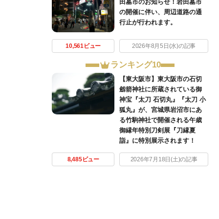
田墓市のお知らせ！岩田墓市
の開催に伴い、周辺道路の通
行止が行われます。
10,561ビュー
2026年8月5日(水)の記事
ランキング10
【東大阪市】東大阪市の石切
劔箭神社に所蔵されている御
神宝『太刀 石切丸』『太刀 小
狐丸』が、宮城県岩沼市にあ
る竹駒神社で開催される午歳
御縁年特別刀剣展『刀縁夏
詣』に特別展示されます！
8,485ビュー
2026年7月18日(土)の記事