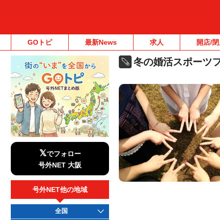
GOトピ
最新News
求人
開店/閉
冬の婚活スポーツフ
𝕏
でフォロー
号外NET 大阪
号外NET他の地域
全国