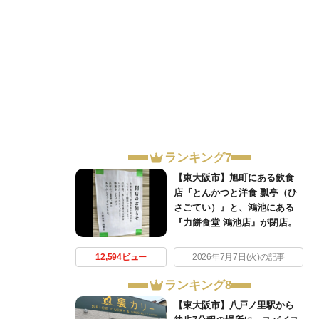
ランキング7
【東大阪市】旭町にある飲食
店『とんかつと洋食 瓢亭（ひ
さごてい）』と、鴻池にある
『力餅食堂 鴻池店』が閉店。
12,594ビュー
2026年7月7日(火)の記事
ランキング8
【東大阪市】八戸ノ里駅から