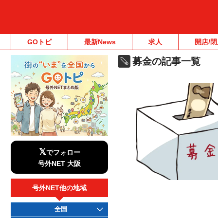
GOトピ
最新News
求人
開店/閉
募金の記事一覧
𝕏
でフォロー
号外NET 大阪
号外NET他の地域
全国