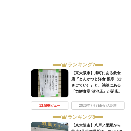
ランキング7
【東大阪市】旭町にある飲食
店『とんかつと洋食 瓢亭（ひ
さごてい）』と、鴻池にある
『力餅食堂 鴻池店』が閉店。
12,599ビュー
2026年7月7日(火)の記事
ランキング8
【東大阪市】八戸ノ里駅から