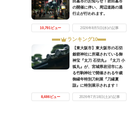
田墓市のお知らせ！岩田墓市
の開催に伴い、周辺道路の通
行止が行われます。
10,791ビュー
2026年8月5日(水)の記事
ランキング10
【東大阪市】東大阪市の石切
劔箭神社に所蔵されている御
神宝『太刀 石切丸』『太刀 小
狐丸』が、宮城県岩沼市にあ
る竹駒神社で開催される午歳
御縁年特別刀剣展『刀縁夏
詣』に特別展示されます！
8,486ビュー
2026年7月18日(土)の記事