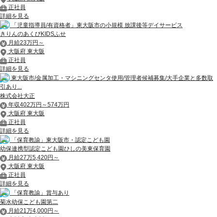
正社員
詳細を見る
「児童指導員/有資格者」東大阪市の小規模 放課後等デイサービス
きりんのあくびKIDSふせ
月給23万円～
大阪府 東大阪
正社員
詳細を見る
東大阪市/金属加工・マシニングセンタ使用/管理者候補募集/大手企業と多数取
引あり...
株式会社大正
年収402万円～574万円
大阪府 東大阪
正社員
詳細を見る
「保育教諭」東大阪市・認定こども園
幼保連携型認定こども園ひしの美東保育園
月給27万5,420円～
大阪府 東大阪
正社員
詳細を見る
「保育教諭」賞与あり
菊水幼保こども園第二
月給21万4,000円～