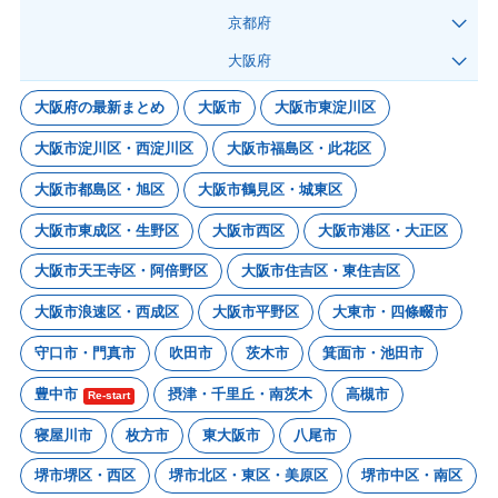
京都府
大阪府
大阪府の最新まとめ
大阪市
大阪市東淀川区
大阪市淀川区・西淀川区
大阪市福島区・此花区
大阪市都島区・旭区
大阪市鶴見区・城東区
大阪市東成区・生野区
大阪市西区
大阪市港区・大正区
大阪市天王寺区・阿倍野区
大阪市住吉区・東住吉区
大阪市浪速区・西成区
大阪市平野区
大東市・四條畷市
守口市・門真市
吹田市
茨木市
箕面市・池田市
豊中市
摂津・千里丘・南茨木
高槻市
Re-start
寝屋川市
枚方市
東大阪市
八尾市
堺市堺区・西区
堺市北区・東区・美原区
堺市中区・南区