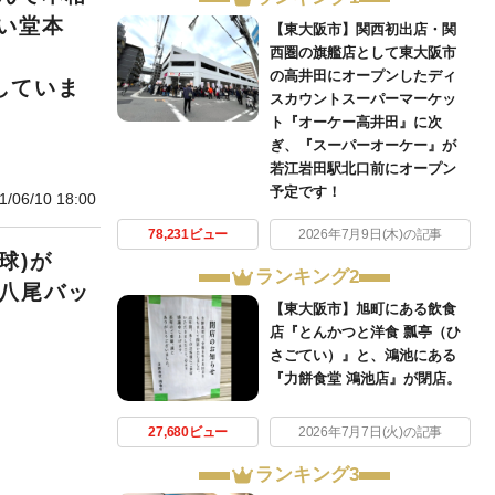
い堂本
【東大阪市】関西初出店・関
西圏の旗艦店として東大阪市
の高井田にオープンしたディ
ンしていま
スカウントスーパーマーケッ
ト『オーケー高井田』に次
ぎ、『スーパーオーケー』が
若江岩田駅北口前にオープン
予定です！
1/06/10 18:00
78,231ビュー
2026年7月9日(木)の記事
球)が
ランキング2
【八尾バッ
【東大阪市】旭町にある飲食
店『とんかつと洋食 瓢亭（ひ
さごてい）』と、鴻池にある
『力餅食堂 鴻池店』が閉店。
27,680ビュー
2026年7月7日(火)の記事
ランキング3