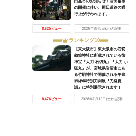
田墓市のお知らせ！岩田墓市
の開催に伴い、周辺道路の通
行止が行われます。
8,825ビュー
2026年8月5日(水)の記事
ランキング10
【東大阪市】東大阪市の石切
劔箭神社に所蔵されている御
神宝『太刀 石切丸』『太刀 小
狐丸』が、宮城県岩沼市にあ
る竹駒神社で開催される午歳
御縁年特別刀剣展『刀縁夏
詣』に特別展示されます！
8,476ビュー
2026年7月18日(土)の記事