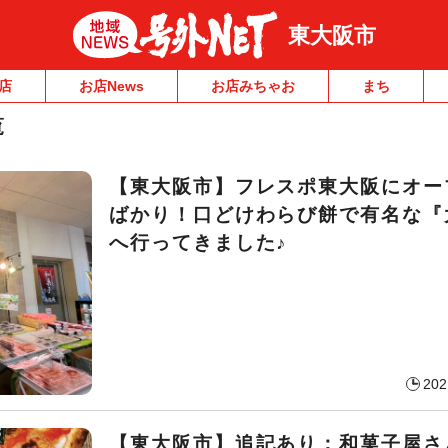
東大阪市
店
お店News
お店みちゃお
まち
覧
【東大阪市】フレスポ東大阪にオー
ばかり！口どけわらび餅で有名な『
へ行ってきました♪
202
【東大阪市】追記あり：和菓子屋さ