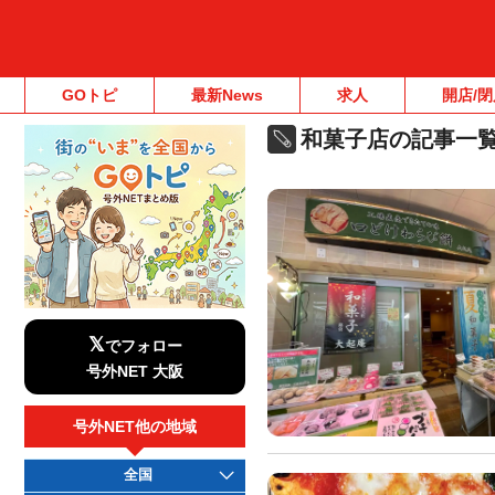
GOトピ
最新News
求人
開店/閉
和菓子店の記事一
𝕏
でフォロー
号外NET 大阪
号外NET他の地域
全国