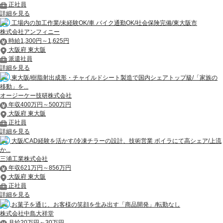
正社員
詳細を見る
工場内の加工作業/未経験OK/車 バイク通勤OK/社会保険完備/東大阪市
株式会社アンフィニー
時給1,300円～1,625円
大阪府 東大阪
派遣社員
詳細を見る
東大阪/樹脂射出成形・チャイルドシート製造で国内シェアトップ級/「家族の
移動」を...
オージーケー技研株式会社
年収400万円～500万円
大阪府 東大阪
正社員
詳細を見る
大阪/CAD経験を活かす/冷凍チラーの設計、技術営業 ボイラにて高シェア/上流
か...
三浦工業株式会社
年収621万円～856万円
大阪府 東大阪
正社員
詳細を見る
お菓子を通じ、お客様の笑顔を生み出す「商品開発」/転勤なし
株式会社中島大祥堂
月給20万円～30万円