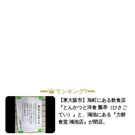
ランキング7
【東大阪市】旭町にある飲食店
『とんかつと洋食 瓢亭（ひさご
てい）』と、鴻池にある『力餅
食堂 鴻池店』が閉店。