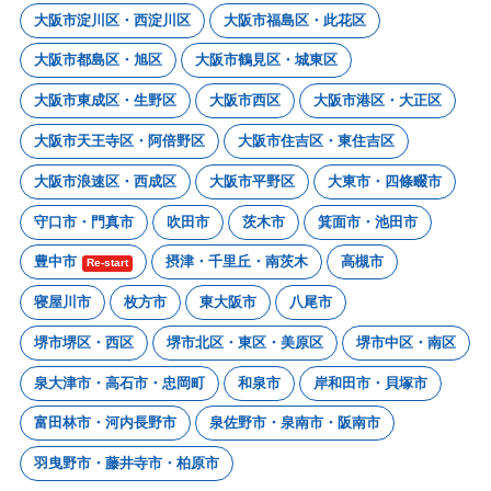
大阪市淀川区・西淀川区
大阪市福島区・此花区
大阪市都島区・旭区
大阪市鶴見区・城東区
大阪市東成区・生野区
大阪市西区
大阪市港区・大正区
大阪市天王寺区・阿倍野区
大阪市住吉区・東住吉区
大阪市浪速区・西成区
大阪市平野区
大東市・四條畷市
守口市・門真市
吹田市
茨木市
箕面市・池田市
豊中市
摂津・千里丘・南茨木
高槻市
Re-start
寝屋川市
枚方市
東大阪市
八尾市
堺市堺区・西区
堺市北区・東区・美原区
堺市中区・南区
泉大津市・高石市・忠岡町
和泉市
岸和田市・貝塚市
富田林市・河内長野市
泉佐野市・泉南市・阪南市
羽曳野市・藤井寺市・柏原市