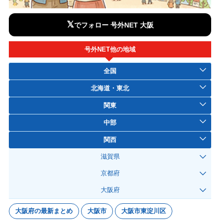
𝕏
でフォロー 号外NET 大阪
号外NET他の地域
全国
北海道・東北
関東
中部
関西
滋賀県
京都府
大阪府
大阪府の最新まとめ
大阪市
大阪市東淀川区