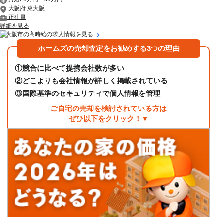
大阪府 東大阪
正社員
詳細を見る
東大阪市の高時給の求人情報を見る
ホームズの売却査定をお勧めする3つの理由
①
競合に比べて提携会社数が多い
②
どこよりも会社情報が詳しく掲載されている
③
国際基準のセキュリティで個人情報を管理
ご自宅の売却を検討されている方は
ぜひ以下をクリック！▼