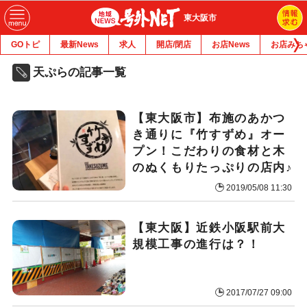
東大阪市
GOトピ
最新News
求人
開店/閉店
お店News
お店みち
天ぷらの記事一覧
【東大阪市】布施のあかつ
き通りに『竹すずめ』オー
プン！こだわりの食材と木
のぬくもりたっぷりの店内♪
2019/05/08 11:30
【東大阪】近鉄小阪駅前大
規模工事の進行は？！
2017/07/27 09:00