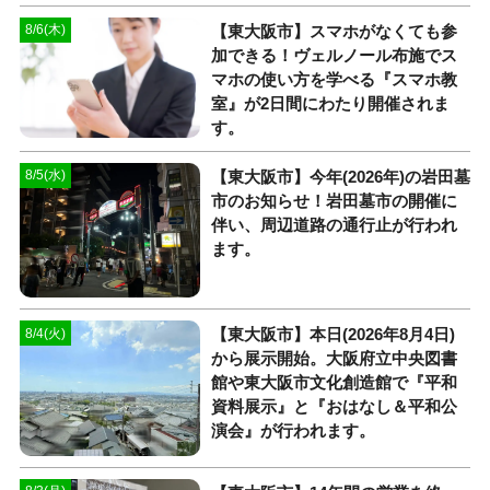
【東大阪市】スマホがなくても参
8/6(木)
加できる！ヴェルノール布施でス
マホの使い方を学べる『スマホ教
室』が2日間にわたり開催されま
す。
【東大阪市】今年(2026年)の岩田墓
8/5(水)
市のお知らせ！岩田墓市の開催に
伴い、周辺道路の通行止が行われ
ます。
【東大阪市】本日(2026年8月4日)
8/4(火)
から展示開始。大阪府立中央図書
館や東大阪市文化創造館で『平和
資料展示』と『おはなし＆平和公
演会』が行われます。