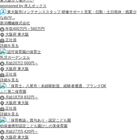
東大阪市で働きたい
sponsored by 求人ボックス
東大阪市/メンテナンススタッフ 研修サポート充実・日勤・土日祝休・残業少
なめ/サ...
新潟機械株式会社
年収400万円～560万円
大阪府 東大阪
正社員
詳細を見る
認可保育園の保育士
乳児ガーデンエル
月給20万2,000円～
大阪府 東大阪
正社員
詳細を見る
「保育士」八尾市・未経験歓迎、経験者優遇、ブランクOK
ふじ第二保育園
月給18万8,832円～
大阪府 東大阪
正社員
詳細を見る
「保育教諭」賞与あり・認定こども園
幼保連携型認定こども園ひしの美保育園
月給27万5,420円～
大阪府 東大阪