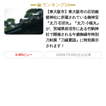
ランキング10
【東大阪市】東大阪市の石切劔
箭神社に所蔵されている御神宝
『太刀 石切丸』『太刀 小狐丸』
が、宮城県岩沼市にある竹駒神
社で開催される午歳御縁年特別
刀剣展『刀縁夏詣』に特別展示
されます！
8,485ビュー
2026年7月18日(土)の記事