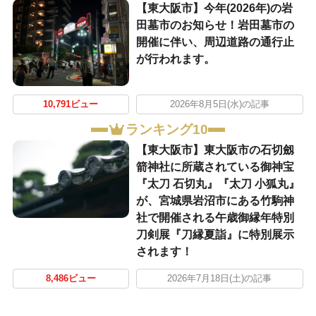
【東大阪市】今年(2026年)の岩
田墓市のお知らせ！岩田墓市の
開催に伴い、周辺道路の通行止
が行われます。
10,791ビュー
2026年8月5日(水)の記事
ランキング10
【東大阪市】東大阪市の石切劔
箭神社に所蔵されている御神宝
『太刀 石切丸』『太刀 小狐丸』
が、宮城県岩沼市にある竹駒神
社で開催される午歳御縁年特別
刀剣展『刀縁夏詣』に特別展示
されます！
8,486ビュー
2026年7月18日(土)の記事