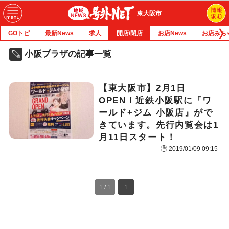
東大阪市
GOトピ
最新News
求人
開店/閉店
お店News
お店みち
小阪プラザの記事一覧
【東大阪市】2月1日
OPEN！近鉄小阪駅に『ワ
ールド+ジム 小阪店』がで
きています。先行内覧会は1
月11日スタート！
2019/01/09 09:15
1 / 1
1