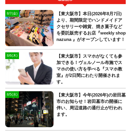
【東大阪市】本日(2026年8月7日)
8/7(金)
より、期間限定でハンドメイドア
クセサリーや雑貨、焼き菓子など
を委託販売するお店『weekly shop
nazuna 』がオープンしています！
【東大阪市】スマホがなくても参
8/6(木)
加できる！ヴェルノール布施でス
マホの使い方を学べる『スマホ教
室』が2日間にわたり開催されま
す。
【東大阪市】今年(2026年)の岩田墓
8/5(水)
市のお知らせ！岩田墓市の開催に
伴い、周辺道路の通行止が行われ
ます。