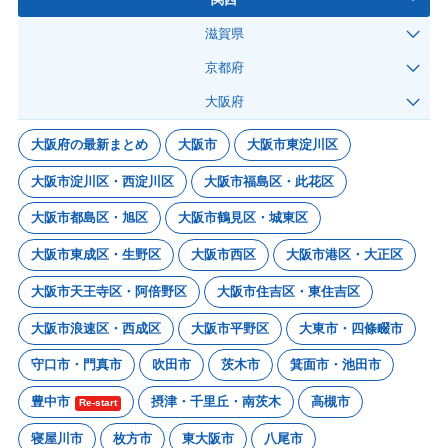
滋賀県
京都府
大阪府
大阪府の最新まとめ
大阪市
大阪市東淀川区
大阪市淀川区・西淀川区
大阪市福島区・此花区
大阪市都島区・旭区
大阪市鶴見区・城東区
大阪市東成区・生野区
大阪市西区
大阪市港区・大正区
大阪市天王寺区・阿倍野区
大阪市住吉区・東住吉区
大阪市浪速区・西成区
大阪市平野区
大東市・四條畷市
守口市・門真市
吹田市
茨木市
箕面市・池田市
豊中市
摂津・千里丘・南茨木
高槻市
Re-start
寝屋川市
枚方市
東大阪市
八尾市