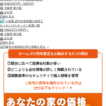
年収439万円～509万円
大阪府 東大阪
正社員
詳細を見る
小規模 認可外保育園の保育士
わくわくげんきッズ二条通り園
月給22万1,000円～
大阪府 東大阪
正社員
詳細を見る
東大阪市の高時給の求人情報を見る
ホームズの売却査定をお勧めする3つの理由
①
競合に比べて提携会社数が多い
②
どこよりも会社情報が詳しく掲載されている
③
国際基準のセキュリティで個人情報を管理
ご自宅の売却を検討されている方は
ぜひ以下をクリック！▼