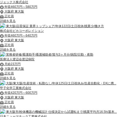
ジェックス株式会社
年収460万円～580万円
大阪府 東大阪
正社員
詳細を見る
東大阪/品質保証 業界トップシェア/年休122日/土日祝休/残業少/働き方
株式会社ピカコーポレイション
年収460万円～640万円
大阪府 東大阪
正社員
詳細を見る
実務者研修/看護助手/看護補助者/賞与3ヶ月分/病院/日勤・夜勤
医療法人渡辺会渡辺病院
月給23万円
大阪府 東大阪
正社員
詳細を見る
大阪/東大阪/生産技術・転勤なし/年休125日/土日祝休み/生産自動化・DXに携...
甲子化学工業株式会社
年収420万円～600万円
大阪府 東大阪
正社員
詳細を見る
東大阪市/粉体機器の機械設計 仕様決定から試運転まで/残業平均月16.5h/基本...
日本ニューマチック工業株式会社