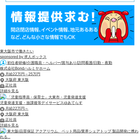
東大阪市で働きたい
sponsored by 求人ボックス
初任者研修/介護職員・ヘルパー/賞与あり/訪問看護/日勤・夜勤
株式会社Bondハルミヤホーム
月給22万円～25万円
大阪府 東大阪
正社員
詳細を見る
「児童指導員・保育士」大東市・児童発達支援
児童発達支援・放課後等デイサービスゆあてらす
月給22万円～
大阪府 東大阪
正社員
詳細を見る
東大阪/品質保証 アクアリウム、ペット用品/業界シェアトップ 製品開発に携わ
れる...