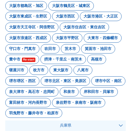
大阪市都島区・旭区
大阪市鶴見区・城東区
大阪市東成区・生野区
大阪市西区
大阪市港区・大正区
大阪市天王寺区・阿倍野区
大阪市住吉区・東住吉区
大阪市浪速区・西成区
大阪市平野区
大東市・四條畷市
守口市・門真市
吹田市
茨木市
箕面市・池田市
豊中市
摂津・千里丘・南茨木
高槻市
Re-start
寝屋川市
枚方市
東大阪市
八尾市
堺市堺区・西区
堺市北区・東区・美原区
堺市中区・南区
泉大津市・高石市・忠岡町
和泉市
岸和田市・貝塚市
富田林市・河内長野市
泉佐野市・泉南市・阪南市
羽曳野市・藤井寺市・柏原市
兵庫県