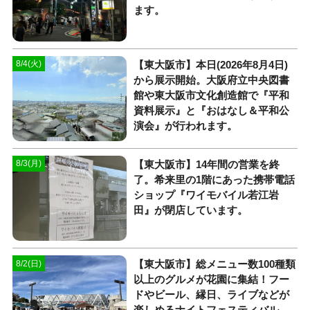
ます。
【東大阪市】本日(2026年8月4日)
8/4(火)
から展示開始。大阪府立中央図書
館や東大阪市文化創造館で『平和
資料展示』と『おはなし＆平和公
演会』が行われます。
【東大阪市】14年間の営業を終
8/3(月)
了。希来里の1階にあった携帯電話
ショップ『ワイモバイル若江岩
田』が閉店しています。
【東大阪市】総メニュー数100種類
8/2(日)
以上のグルメが花園に集結！フー
ドやビール、縁日、ライブなどが
楽しめるナイトフェスティバル