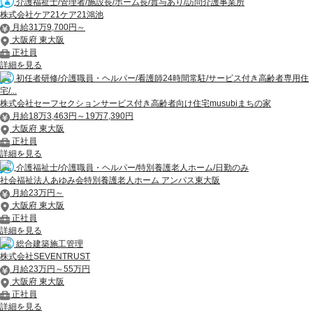
介護福祉士/管理者/施設長/ホーム長/賞与あり/訪問介護事業所
株式会社ケア21ケア21鴻池
月給31万9,700円～
大阪府 東大阪
正社員
詳細を見る
初任者研修/介護職員・ヘルパー/看護師24時間常駐/サービス付き高齢者専用住
宅/...
株式会社セーフセクションサービス付き高齢者向け住宅musubiまちの家
月給18万3,463円～19万7,390円
大阪府 東大阪
正社員
詳細を見る
介護福祉士/介護職員・ヘルパー/特別養護老人ホーム/日勤のみ
社会福祉法人あゆみ会特別養護老人ホーム アンパス東大阪
月給23万円～
大阪府 東大阪
正社員
詳細を見る
総合建築施工管理
株式会社SEVENTRUST
月給23万円～55万円
大阪府 東大阪
正社員
詳細を見る