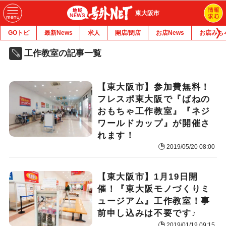
東大阪市
GOトピ
最新News
求人
開店/閉店
お店News
お店みち
工作教室の記事一覧
【東大阪市】参加費無料！
フレスポ東大阪で『ばねの
おもちゃ工作教室』『ネジ
ワールドカップ』が開催さ
れます！
2019/05/20 08:00
【東大阪市】1月19日開
催！『東大阪モノづくりミ
ュージアム』工作教室！事
前申し込みは不要です♪
2019/01/19 09:15