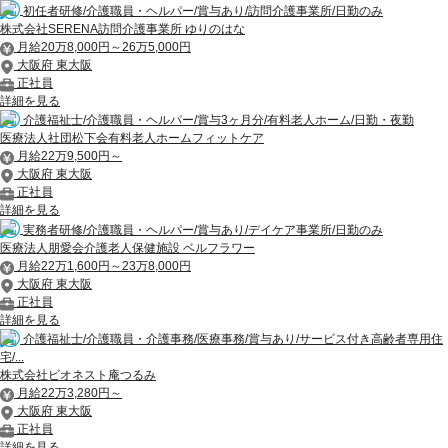
初任者研修/介護職員・ヘルパー/賞与あり/訪問介護事業所/日勤のみ
株式会社SERENA訪問介護事業所 ゆりのはな
月給20万8,000円～26万5,000円
大阪府 東大阪
正社員
詳細を見る
介護福祉士/介護職員・ヘルパー/賞与3ヶ月分/有料老人ホーム/日勤・夜勤
医療法人社団松下会有料老人ホームフィットケア
月給22万9,500円～
大阪府 東大阪
正社員
詳細を見る
実務者研修/介護職員・ヘルパー/賞与あり/デイケア事業所/日勤のみ
医療法人朋愛会介護老人保健施設 ベルフラワー
月給22万1,600円～23万8,000円
大阪府 東大阪
正社員
詳細を見る
介護福祉士/介護職員・介護事務/医療事務/賞与あり/サービス付き高齢者専用住
宅/...
株式会社ビオネスト庵つるみ
月給22万3,280円～
大阪府 東大阪
正社員
詳細を見る