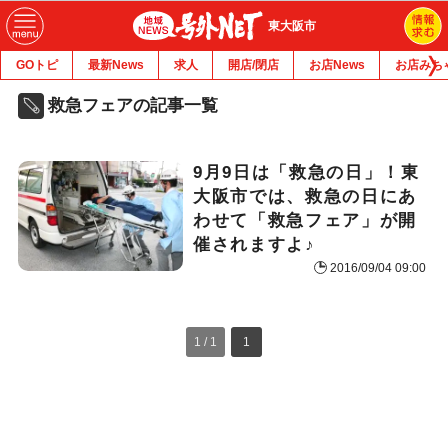
東大阪市
GOトピ
最新News
求人
開店/閉店
お店News
お店みち
救急フェアの記事一覧
9月9日は「救急の日」！東
大阪市では、救急の日にあ
わせて「救急フェア」が開
催されますよ♪
2016/09/04 09:00
1 / 1
1