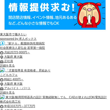
東大阪市で働きたい
sponsored by 求人ボックス
「駅チカ」看護師/急性期病院
社会医療法人若弘会 若草第一病院
月給20万5,000円～
大阪府 東大阪
正社員
詳細を見る
「児童指導員 有資格者」昇給あり
こどもカフェ
時給1,400円～
大阪府 東大阪
アルバイト・パート
詳細を見る
東大阪/舶用照明器具の設計 実務経験無しでも、CADが使えればOK/電気設計
株式会社高工社
年収333万円～377万円