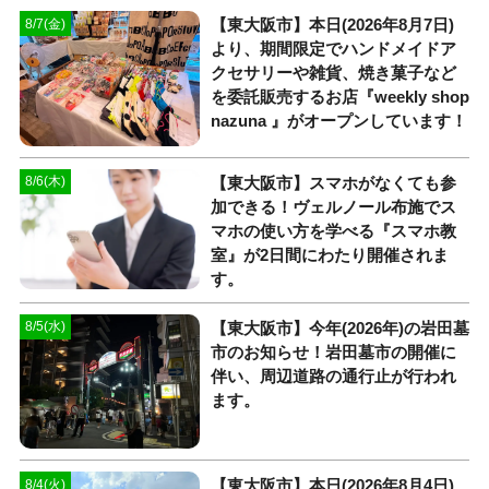
【東大阪市】本日(2026年8月7日)
8/7(金)
より、期間限定でハンドメイドア
クセサリーや雑貨、焼き菓子など
を委託販売するお店『weekly shop
nazuna 』がオープンしています！
【東大阪市】スマホがなくても参
8/6(木)
加できる！ヴェルノール布施でス
マホの使い方を学べる『スマホ教
室』が2日間にわたり開催されま
す。
【東大阪市】今年(2026年)の岩田墓
8/5(水)
市のお知らせ！岩田墓市の開催に
伴い、周辺道路の通行止が行われ
ます。
【東大阪市】本日(2026年8月4日)
8/4(火)