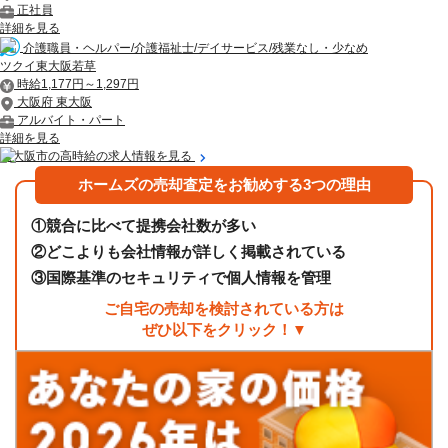
正社員
詳細を見る
介護職員・ヘルパー/介護福祉士/デイサービス/残業なし・少なめ
ツクイ東大阪若草
時給1,177円～1,297円
大阪府 東大阪
アルバイト・パート
詳細を見る
東大阪市の高時給の求人情報を見る
ホームズの売却査定をお勧めする3つの理由
①
競合に比べて提携会社数が多い
②
どこよりも会社情報が詳しく掲載されている
③
国際基準のセキュリティで個人情報を管理
ご自宅の売却を検討されている方は
ぜひ以下をクリック！▼