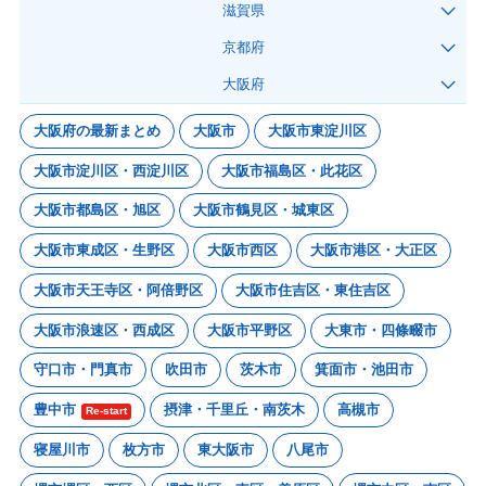
滋賀県
京都府
大阪府
大阪府の最新まとめ
大阪市
大阪市東淀川区
大阪市淀川区・西淀川区
大阪市福島区・此花区
大阪市都島区・旭区
大阪市鶴見区・城東区
大阪市東成区・生野区
大阪市西区
大阪市港区・大正区
大阪市天王寺区・阿倍野区
大阪市住吉区・東住吉区
大阪市浪速区・西成区
大阪市平野区
大東市・四條畷市
守口市・門真市
吹田市
茨木市
箕面市・池田市
豊中市
摂津・千里丘・南茨木
高槻市
Re-start
寝屋川市
枚方市
東大阪市
八尾市