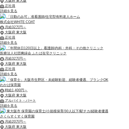
大阪府 東大阪
正社員
詳細を見る
「日勤のみ可」准看護師/住宅型有料老人ホーム
株式会社WHITE COAT
月給32万円～
大阪府 東大阪
正社員
詳細を見る
「年間休日120日以上」看護師/内科・外科・その他クリニック
医療法人社団爽緑会 ふたば在宅クリニック
月給32万円～
大阪府 東大阪
正社員
詳細を見る
「保育士」大阪市生野区・未経験歓迎、経験者優遇、ブランクOK
わかば保育園
時給1,400円～
大阪府 東大阪
アルバイト・パート
詳細を見る
東大阪市 保育園の保育士/小規模保育/30人以下/駅チカ/経験者優遇
さくらすくすく保育園
月給20万円～
大阪府 東大阪