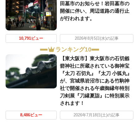
田墓市のお知らせ！岩田墓市の
開催に伴い、周辺道路の通行止
が行われます。
10,791ビュー
2026年8月5日(水)の記事
ランキング10
【東大阪市】東大阪市の石切劔
箭神社に所蔵されている御神宝
『太刀 石切丸』『太刀 小狐丸』
が、宮城県岩沼市にある竹駒神
社で開催される午歳御縁年特別
刀剣展『刀縁夏詣』に特別展示
されます！
8,486ビュー
2026年7月18日(土)の記事