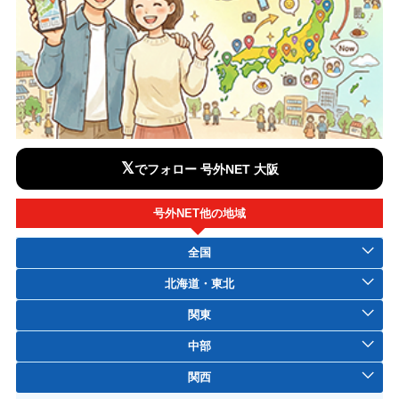
𝕏
でフォロー 号外NET 大阪
号外NET他の地域
全国
北海道・東北
関東
中部
関西