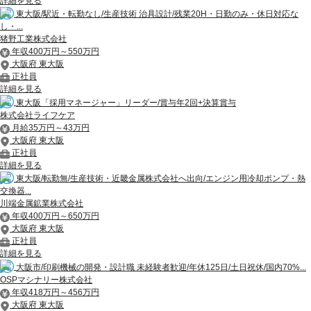
詳細を見る
東大阪/駅近・転勤なし/生産技術 治具設計/残業20H・日勤のみ・休日対応な
し・...
猪野工業株式会社
年収400万円～550万円
大阪府 東大阪
正社員
詳細を見る
東大阪「採用マネージャー」リーダー/賞与年2回+決算賞与
株式会社ライフケア
月給35万円～43万円
大阪府 東大阪
正社員
詳細を見る
東大阪/転勤無/生産技術・近畿金属株式会社へ出向/エンジン用冷却ポンプ・熱
交換器...
川端金属鉱業株式会社
年収400万円～650万円
大阪府 東大阪
正社員
詳細を見る
大阪市/印刷機械の開発・設計職 未経験者歓迎/年休125日/土日祝休/国内70%...
OSPマシナリー株式会社
年収418万円～456万円
大阪府 東大阪