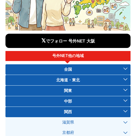
𝕏
でフォロー 号外NET 大阪
号外NET他の地域
全国
北海道・東北
関東
中部
関西
滋賀県
京都府