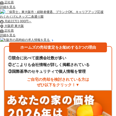
正社員
詳細を見る
「保育士」東大阪市・経験者優遇、ブランクOK、キャリアアップ応援
わくわくげんきッズ二条通り園
月給22万1,000円～
大阪府 東大阪
正社員
詳細を見る
東大阪市の高時給の求人情報を見る
ホームズの売却査定をお勧めする3つの理由
①
競合に比べて提携会社数が多い
②
どこよりも会社情報が詳しく掲載されている
③
国際基準のセキュリティで個人情報を管理
ご自宅の売却を検討されている方は
ぜひ以下をクリック！▼