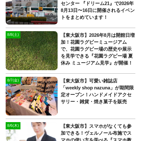
センター 『ドリーム21』で2026年
8月13日〜16日に開催されるイベン
トをまとめています！
【東大阪市】2026年8月は開館日増
8/8(土)
加！花園ラグビーミュージアム
で、花園ラグビー場の歴史や展示
を見学できる『花園ラグビー場 夏
休み ミュージアム見学』が開催！
【東大阪市】可愛い雑誌店
8/7(金)
「weekly shop nazuna」が期間限
定オープン！ハンドメイドアクセ
サリー・雑貨・焼き菓子を販売
【東大阪市】スマホがなくても参
8/6(木)
加できる！ヴェルノール布施でス
マホの使い方を学べる『スマホ教