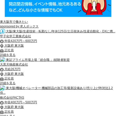
東大阪市で働きたい
sponsored by 求人ボックス
大阪/東大阪/生産技術・転勤なし/年休125日/土日祝休み/生産自動化・DXに携...
甲子化学工業株式会社
年収420万円～600万円
大阪府 東大阪
正社員
詳細を見る
東証プライム市場上場「総合職 」/経験者歓迎
大黒天物産株式会社
月給26万円
大阪府 東大阪
正社員
詳細を見る
東大阪/機械オペレーター 機械部品の加工等/最新設備あり/売り上げ昨対比1.2
倍...
株式会社FACTAS
年収400万円～500万円
大阪府 東大阪
正社員