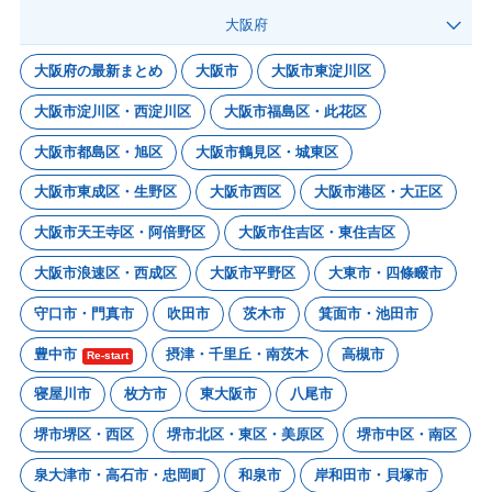
大阪府
大阪府の最新まとめ
大阪市
大阪市東淀川区
大阪市淀川区・西淀川区
大阪市福島区・此花区
大阪市都島区・旭区
大阪市鶴見区・城東区
大阪市東成区・生野区
大阪市西区
大阪市港区・大正区
大阪市天王寺区・阿倍野区
大阪市住吉区・東住吉区
大阪市浪速区・西成区
大阪市平野区
大東市・四條畷市
守口市・門真市
吹田市
茨木市
箕面市・池田市
豊中市
摂津・千里丘・南茨木
高槻市
Re-start
寝屋川市
枚方市
東大阪市
八尾市
堺市堺区・西区
堺市北区・東区・美原区
堺市中区・南区
泉大津市・高石市・忠岡町
和泉市
岸和田市・貝塚市