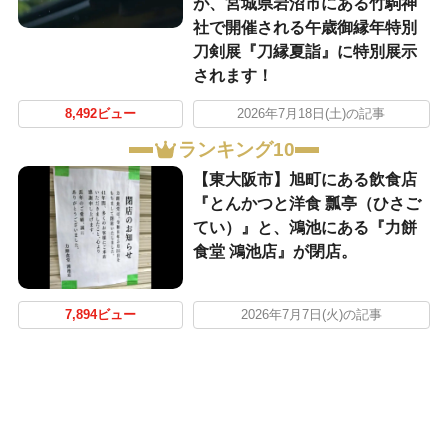
が、宮城県岩沼市にある竹駒神
社で開催される午歳御縁年特別
刀剣展『刀縁夏詣』に特別展示
されます！
8,492ビュー
2026年7月18日(土)の記事
ランキング10
【東大阪市】旭町にある飲食店
『とんかつと洋食 瓢亭（ひさご
てい）』と、鴻池にある『力餅
食堂 鴻池店』が閉店。
7,894ビュー
2026年7月7日(火)の記事