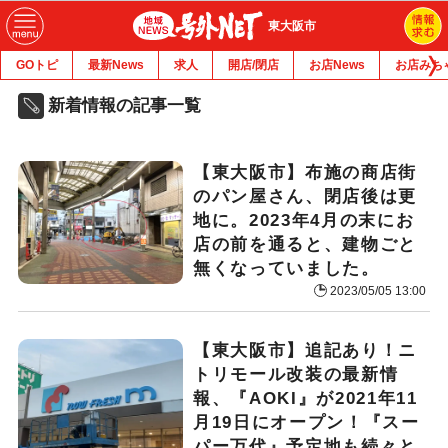
東大阪市
GOトピ
最新News
求人
開店/閉店
お店News
お店みち
新着情報の記事一覧
【東大阪市】布施の商店街
のパン屋さん、閉店後は更
地に。2023年4月の末にお
店の前を通ると、建物ごと
無くなっていました。
2023/05/05 13:00
【東大阪市】追記あり！ニ
トリモール改装の最新情
報、『AOKI』が2021年11
月19日にオープン！『スー
パー万代』予定地も続々と