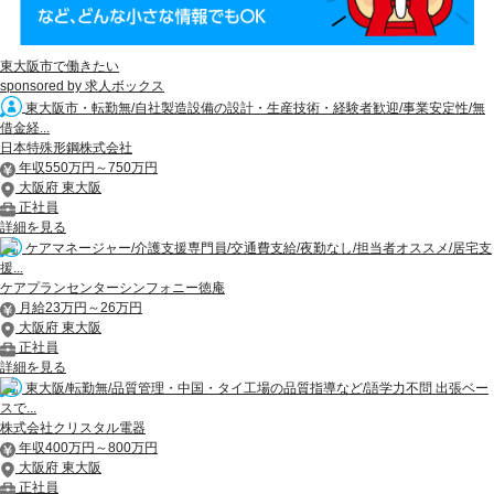
東大阪市で働きたい
sponsored by 求人ボックス
東大阪市・転勤無/自社製造設備の設計・生産技術・経験者歓迎/事業安定性/無
借金経...
日本特殊形鋼株式会社
年収550万円～750万円
大阪府 東大阪
正社員
詳細を見る
ケアマネージャー/介護支援専門員/交通費支給/夜勤なし/担当者オススメ/居宅支
援...
ケアプランセンターシンフォニー徳庵
月給23万円～26万円
大阪府 東大阪
正社員
詳細を見る
東大阪/転勤無/品質管理・中国・タイ工場の品質指導など/語学力不問 出張ベー
スで...
株式会社クリスタル電器
年収400万円～800万円
大阪府 東大阪
正社員