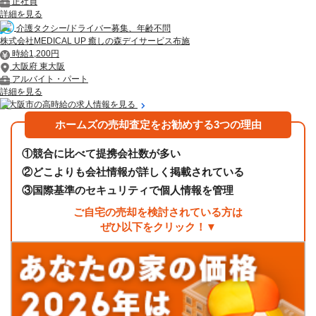
正社員
詳細を見る
介護タクシー/ドライバー募集、年齢不問
株式会社MEDICAL UP 癒しの森デイサービス布施
時給1,200円
大阪府 東大阪
アルバイト・パート
詳細を見る
東大阪市の高時給の求人情報を見る
ホームズの売却査定をお勧めする3つの理由
①
競合に比べて提携会社数が多い
②
どこよりも会社情報が詳しく掲載されている
③
国際基準のセキュリティで個人情報を管理
ご自宅の売却を検討されている方は
ぜひ以下をクリック！▼