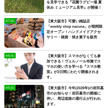
を見学できる『花園ラグビー場 夏
休み ミュージアム見学』が開催！
【東大阪市】可愛い雑誌店
8/7(金)
「weekly shop nazuna」が期間限
定オープン！ハンドメイドアクセ
サリー・雑貨・焼き菓子を販売
【東大阪市】スマホがなくても参
8/6(木)
加できる！ヴェルノール布施でス
マホの使い方を学べる『スマホ教
室』が2日間にわたり開催されま
す。
【東大阪市】今年(2026年)の岩田墓
8/5(水)
市のお知らせ！岩田墓市の開催に
伴い、周辺道路の通行止が行われ
ます。