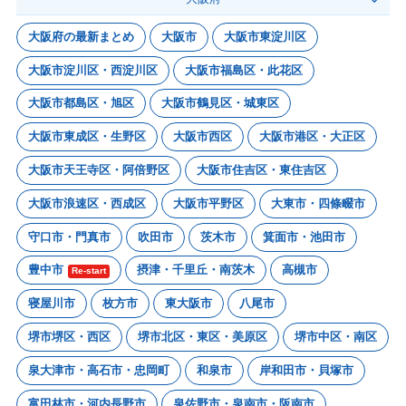
大阪府の最新まとめ
大阪市
大阪市東淀川区
大阪市淀川区・西淀川区
大阪市福島区・此花区
大阪市都島区・旭区
大阪市鶴見区・城東区
大阪市東成区・生野区
大阪市西区
大阪市港区・大正区
大阪市天王寺区・阿倍野区
大阪市住吉区・東住吉区
大阪市浪速区・西成区
大阪市平野区
大東市・四條畷市
守口市・門真市
吹田市
茨木市
箕面市・池田市
豊中市
摂津・千里丘・南茨木
高槻市
Re-start
寝屋川市
枚方市
東大阪市
八尾市
堺市堺区・西区
堺市北区・東区・美原区
堺市中区・南区
泉大津市・高石市・忠岡町
和泉市
岸和田市・貝塚市
富田林市・河内長野市
泉佐野市・泉南市・阪南市