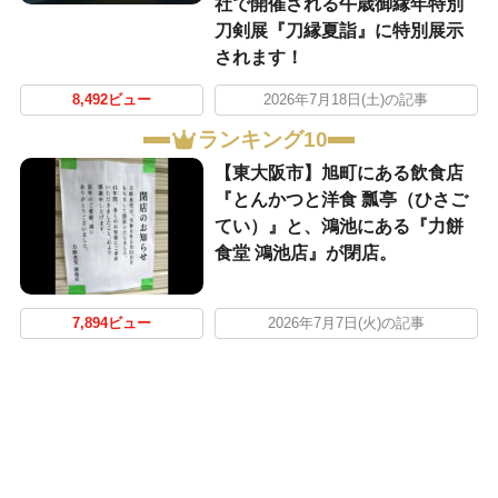
社で開催される午歳御縁年特別
刀剣展『刀縁夏詣』に特別展示
されます！
8,492ビュー
2026年7月18日(土)の記事
ランキング10
【東大阪市】旭町にある飲食店
『とんかつと洋食 瓢亭（ひさご
てい）』と、鴻池にある『力餅
食堂 鴻池店』が閉店。
7,894ビュー
2026年7月7日(火)の記事