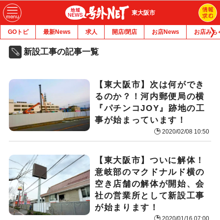
東大阪市
GOトピ
最新News
求人
開店/閉店
お店News
お店みち
新設工事の記事一覧
【東大阪市】次は何ができ
るのか？！河内郵便局の横
『パチンコJOY』跡地の工
事が始まっています！
2020/02/08 10:50
【東大阪市】ついに解体！
意岐部のマクドナルド横の
空き店舗の解体が開始、会
社の営業所として新設工事
が始まります！
2020/01/16 07:00