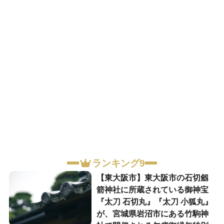
ランキング9
【東大阪市】東大阪市の石切劔
箭神社に所蔵されている御神宝
『太刀 石切丸』『太刀 小狐丸』
が、宮城県岩沼市にある竹駒神