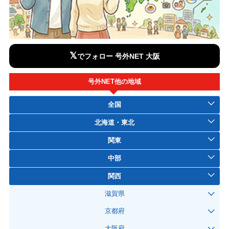
𝕏
でフォロー 号外NET 大阪
号外NET他の地域
全国
北海道・東北
関東
中部
関西
滋賀県
京都府
大阪府