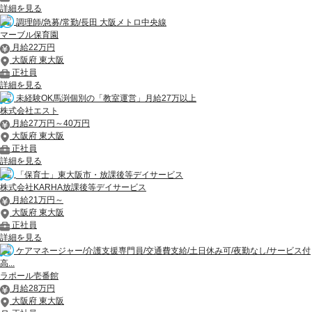
詳細を見る
調理師/急募/常勤/長田 大阪メトロ中央線
マーブル保育園
月給22万円
大阪府 東大阪
正社員
詳細を見る
未経験OK馬渕個別の「教室運営」月給27万以上
株式会社エスト
月給27万円～40万円
大阪府 東大阪
正社員
詳細を見る
「保育士」東大阪市・放課後等デイサービス
株式会社KARHA放課後等デイサービス
月給21万円～
大阪府 東大阪
正社員
詳細を見る
ケアマネージャー/介護支援専門員/交通費支給/土日休み可/夜勤なし/サービス付
高...
ラポール壱番館
月給28万円
大阪府 東大阪