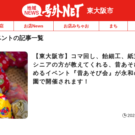
東大阪市
店
お店News
お店みちゃお
まち
ベントの記事一覧
【東大阪市】コマ回し、飴細工、紙
シニアの方が教えてくれる、昔あそ
めるイベント『昔あそび会』が永和
園で開催されます！
202