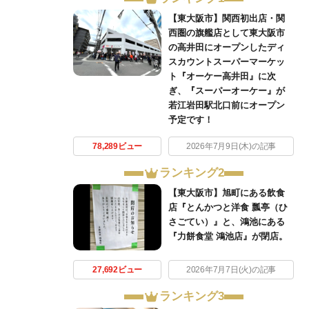
【東大阪市】関西初出店・関
西圏の旗艦店として東大阪市
の高井田にオープンしたディ
スカウントスーパーマーケッ
ト『オーケー高井田』に次
ぎ、『スーパーオーケー』が
若江岩田駅北口前にオープン
予定です！
78,289ビュー
2026年7月9日(木)の記事
ランキング2
【東大阪市】旭町にある飲食
店『とんかつと洋食 瓢亭（ひ
さごてい）』と、鴻池にある
『力餅食堂 鴻池店』が閉店。
27,692ビュー
2026年7月7日(火)の記事
ランキング3