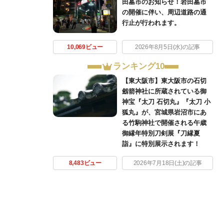
田墓市のお知らせ！岩田墓市
の開催に伴い、周辺道路の通
行止が行われます。
10,069ビュー
2026年8月5日(水)の記事
ランキング10
【東大阪市】東大阪市の石切
劔箭神社に所蔵されている御
神宝『太刀 石切丸』『太刀 小
狐丸』が、宮城県岩沼市にあ
る竹駒神社で開催される午歳
御縁年特別刀剣展『刀縁夏
詣』に特別展示されます！
8,483ビュー
2026年7月18日(土)の記事