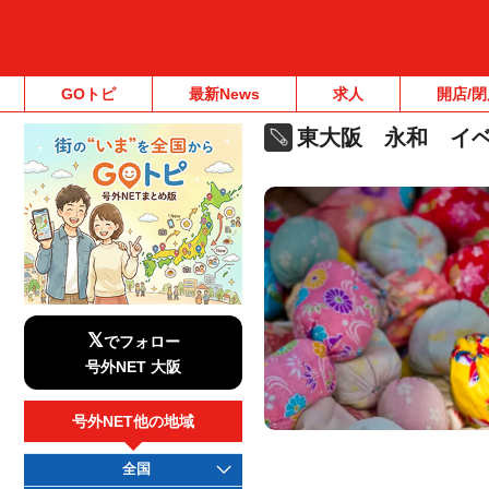
GOトピ
最新News
求人
開店/閉
東大阪 永和 イ
𝕏
でフォロー
号外NET 大阪
号外NET他の地域
全国