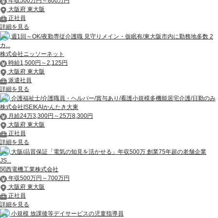
年収500万円～800万円
大阪府 東大阪
正社員
詳細を見る
週1回～OK/夜勤専従介護職 見守りメイン・仮眠有/東大阪市内に勤務地多数 2
カ...
株式会社ニッソーネット
時給1,500円～2,125円
大阪府 東大阪
派遣社員
詳細を見る
介護福祉士/介護職員・ヘルパー/賞与あり/看護小規模多機能居宅介護/日勤のみ
株式会社ISEIKAIかんたき大東
月給24万3,300円～25万8,300円
大阪府 東大阪
正社員
詳細を見る
大阪/品質保証「電気の知見を活かせる」年収500万 創業75年超の老舗企業
JS...
関西電機工業株式会社
年収500万円～700万円
大阪府 東大阪
正社員
詳細を見る
小規模 放課後等デイサービスの児童指導員