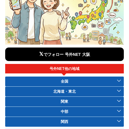
𝕏
でフォロー 号外NET 大阪
号外NET他の地域
全国
北海道・東北
関東
中部
関西