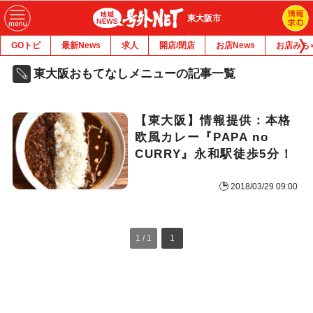
東大阪市
GOトピ
最新News
求人
開店/閉店
お店News
お店みち
東大阪おもてなしメニューの記事一覧
【東大阪】情報提供：本格
欧風カレー『PAPA no
CURRY』永和駅徒歩5分！
2018/03/29 09:00
1 / 1
1