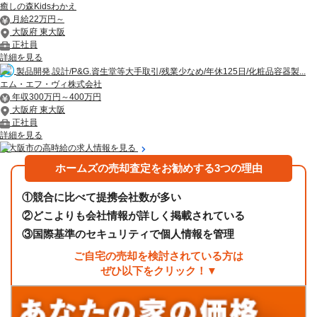
癒しの森Kidsわかえ
月給22万円～
大阪府 東大阪
正社員
詳細を見る
製品開発.設計/P&G.資生堂等大手取引/残業少なめ/年休125日/化粧品容器製...
エム・エフ・ヴィ株式会社
年収300万円～400万円
大阪府 東大阪
正社員
詳細を見る
東大阪市の高時給の求人情報を見る
ホームズの売却査定をお勧めする3つの理由
①
競合に比べて提携会社数が多い
②
どこよりも会社情報が詳しく掲載されている
③
国際基準のセキュリティで個人情報を管理
ご自宅の売却を検討されている方は
ぜひ以下をクリック！▼