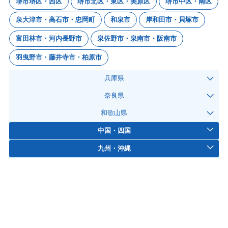
堺市堺区・西区
堺市北区・東区・美原区
堺市中区・南区
泉大津市・高石市・忠岡町
和泉市
岸和田市・貝塚市
富田林市・河内長野市
泉佐野市・泉南市・阪南市
羽曳野市・藤井寺市・柏原市
兵庫県
奈良県
和歌山県
中国・四国
九州・沖縄