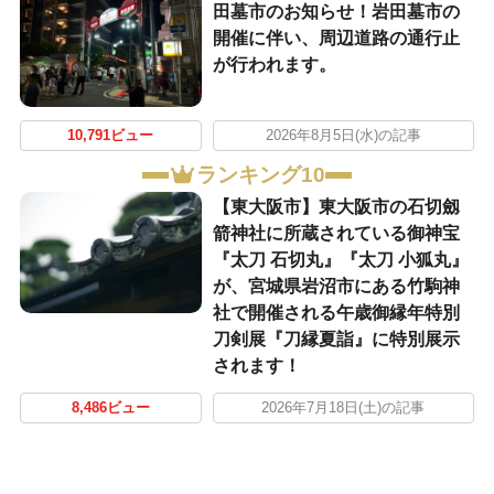
田墓市のお知らせ！岩田墓市の
開催に伴い、周辺道路の通行止
が行われます。
10,791ビュー
2026年8月5日(水)の記事
ランキング10
【東大阪市】東大阪市の石切劔
箭神社に所蔵されている御神宝
『太刀 石切丸』『太刀 小狐丸』
が、宮城県岩沼市にある竹駒神
社で開催される午歳御縁年特別
刀剣展『刀縁夏詣』に特別展示
されます！
8,486ビュー
2026年7月18日(土)の記事