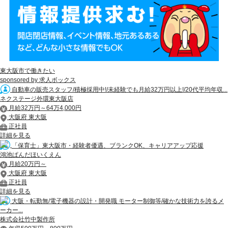
東大阪市で働きたい
sponsored by 求人ボックス
自動車の販売スタッフ/積極採用中!/未経験でも月給32万円以上!/20代平均年収...
ネクステージ外環東大阪店
月給32万円～64万4,000円
大阪府 東大阪
正社員
詳細を見る
「保育士」東大阪市・経験者優遇、ブランクOK、キャリアアップ応援
鴻池ぱんだほいくえん
月給20万円～
大阪府 東大阪
正社員
詳細を見る
大阪・転勤無/電子機器の設計・開発職 モーター制御等/確かな技術力を誇るメ
ーカー...
株式会社竹中製作所