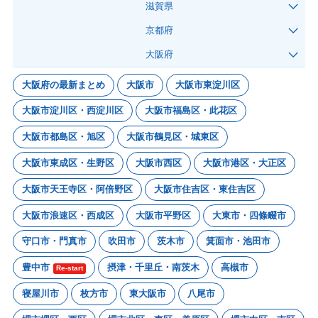
滋賀県
京都府
大阪府
大阪府の最新まとめ
大阪市
大阪市東淀川区
大阪市淀川区・西淀川区
大阪市福島区・此花区
大阪市都島区・旭区
大阪市鶴見区・城東区
大阪市東成区・生野区
大阪市西区
大阪市港区・大正区
大阪市天王寺区・阿倍野区
大阪市住吉区・東住吉区
大阪市浪速区・西成区
大阪市平野区
大東市・四條畷市
守口市・門真市
吹田市
茨木市
箕面市・池田市
豊中市
摂津・千里丘・南茨木
高槻市
Re-start
寝屋川市
枚方市
東大阪市
八尾市