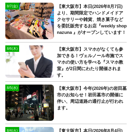
【東大阪市】本日(2026年8月7日)
8/7(金)
より、期間限定でハンドメイドア
クセサリーや雑貨、焼き菓子など
を委託販売するお店『weekly shop
nazuna 』がオープンしています！
【東大阪市】スマホがなくても参
8/6(木)
加できる！ヴェルノール布施でス
マホの使い方を学べる『スマホ教
室』が2日間にわたり開催されま
す。
【東大阪市】今年(2026年)の岩田墓
8/5(水)
市のお知らせ！岩田墓市の開催に
伴い、周辺道路の通行止が行われ
ます。
【東大阪市】本日(2026年8月4日)
8/4(火)