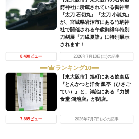
箭神社に所蔵されている御神宝
『太刀 石切丸』『太刀 小狐丸』
が、宮城県岩沼市にある竹駒神
社で開催される午歳御縁年特別
刀剣展『刀縁夏詣』に特別展示
されます！
8,490ビュー
2026年7月18日(土)の記事
ランキング10
【東大阪市】旭町にある飲食店
『とんかつと洋食 瓢亭（ひさご
てい）』と、鴻池にある『力餅
食堂 鴻池店』が閉店。
7,885ビュー
2026年7月7日(火)の記事