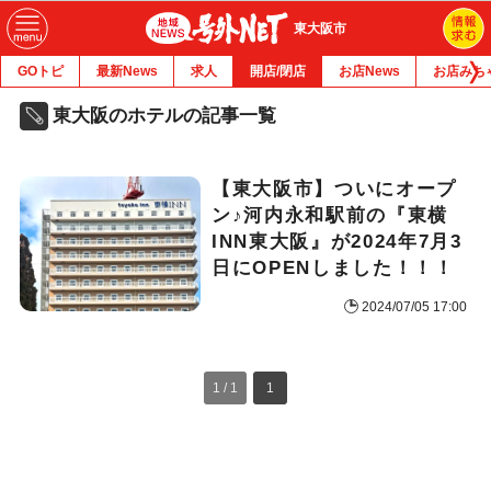
東大阪市
GOトピ
最新News
求人
開店/閉店
お店News
お店みち
東大阪のホテルの記事一覧
【東大阪市】ついにオープ
ン♪河内永和駅前の『東横
INN東大阪』が2024年7月3
日にOPENしました！！！
2024/07/05 17:00
1 / 1
1