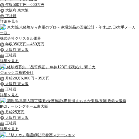
年収500万円～600万円
大阪府 東大阪
正社員
詳細を見る
東大阪/未経験から家電のプロへ 家電製品の回路設計・年休125日/大手メーカ
ー取...
株式会社クリスタル電器
年収350万円～450万円
大阪府 東大阪
正社員
詳細を見る
経験者募集 「品質保証」 年休123日 転勤なし 駅チカ
ジェックス株式会社
月給28万6,000円～35万円
大阪府 東大阪
正社員
詳細を見る
調理師/早期入職可/常勤/介護施設/JR長瀬 おおさか東線/長瀬 近鉄大阪線
IKOIナーシングホーム東大阪
月給25万円
大阪府 東大阪
正社員
詳細を見る
「駅チカ」看護師/訪問看護ステーション