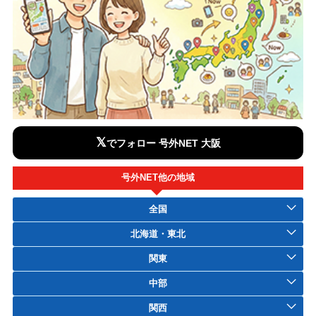
𝕏
でフォロー 号外NET 大阪
号外NET他の地域
全国
北海道・東北
関東
中部
関西