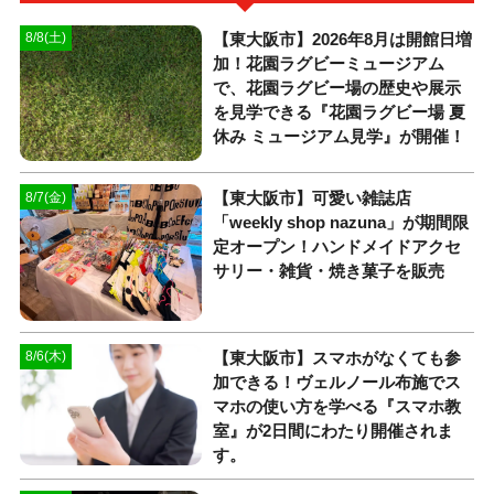
【東大阪市】2026年8月は開館日増
8/8(土)
加！花園ラグビーミュージアム
で、花園ラグビー場の歴史や展示
を見学できる『花園ラグビー場 夏
休み ミュージアム見学』が開催！
【東大阪市】可愛い雑誌店
8/7(金)
「weekly shop nazuna」が期間限
定オープン！ハンドメイドアクセ
サリー・雑貨・焼き菓子を販売
【東大阪市】スマホがなくても参
8/6(木)
加できる！ヴェルノール布施でス
マホの使い方を学べる『スマホ教
室』が2日間にわたり開催されま
す。