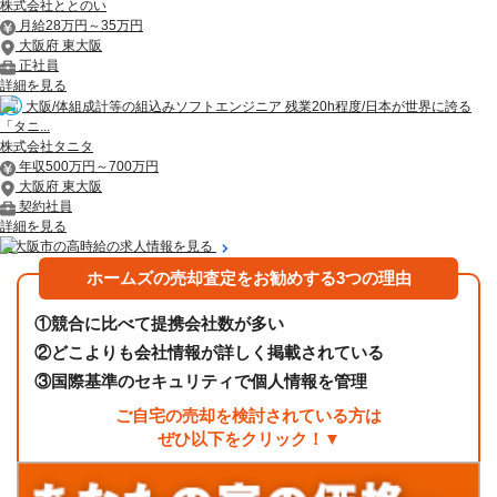
株式会社ととのい
月給28万円～35万円
大阪府 東大阪
正社員
詳細を見る
大阪/体組成計等の組込みソフトエンジニア 残業20h程度/日本が世界に誇る
「タニ...
株式会社タニタ
年収500万円～700万円
大阪府 東大阪
契約社員
詳細を見る
東大阪市の高時給の求人情報を見る
ホームズの売却査定をお勧めする3つの理由
①
競合に比べて提携会社数が多い
②
どこよりも会社情報が詳しく掲載されている
③
国際基準のセキュリティで個人情報を管理
ご自宅の売却を検討されている方は
ぜひ以下をクリック！▼