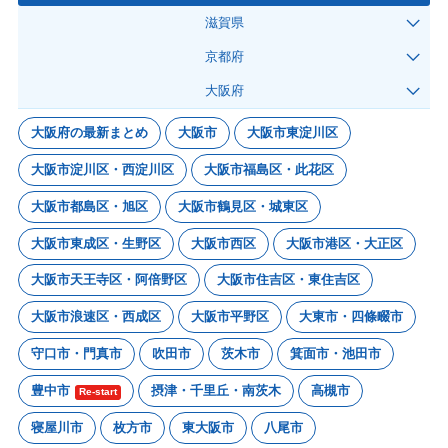
滋賀県
京都府
大阪府
大阪府の最新まとめ
大阪市
大阪市東淀川区
大阪市淀川区・西淀川区
大阪市福島区・此花区
大阪市都島区・旭区
大阪市鶴見区・城東区
大阪市東成区・生野区
大阪市西区
大阪市港区・大正区
大阪市天王寺区・阿倍野区
大阪市住吉区・東住吉区
大阪市浪速区・西成区
大阪市平野区
大東市・四條畷市
守口市・門真市
吹田市
茨木市
箕面市・池田市
豊中市
摂津・千里丘・南茨木
高槻市
Re-start
寝屋川市
枚方市
東大阪市
八尾市