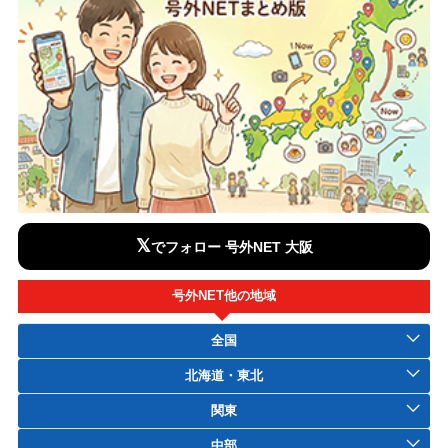
𝕏
でフォロー 号外NET 大阪
号外NET他の地域
全国
北海道・東北
関東
中部