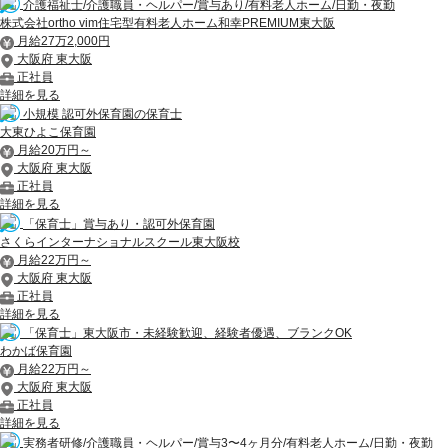
介護福祉士/介護職員・ヘルパー/賞与あり/有料老人ホーム/日勤・夜勤
株式会社ortho vim住宅型有料老人ホーム和幸PREMIUM東大阪
月給27万2,000円
大阪府 東大阪
正社員
詳細を見る
小規模 認可外保育園の保育士
大東ひよこ保育園
月給20万円～
大阪府 東大阪
正社員
詳細を見る
「保育士」賞与あり・認可外保育園
さくらインターナショナルスクール東大阪校
月給22万円～
大阪府 東大阪
正社員
詳細を見る
「保育士」東大阪市・未経験歓迎、経験者優遇、ブランクOK
わかば保育園
月給22万円～
大阪府 東大阪
正社員
詳細を見る
実務者研修/介護職員・ヘルパー/賞与3〜4ヶ月分/有料老人ホーム/日勤・夜勤