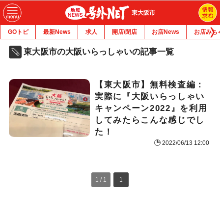
東大阪市
GOトピ
最新News
求人
開店/閉店
お店News
お店みち
東大阪市の大阪いらっしゃいの記事一覧
【東大阪市】無料検査編：
実際に『大阪いらっしゃい
キャンペーン2022』を利用
してみたらこんな感じでし
た！
2022/06/13 12:00
1 / 1
1