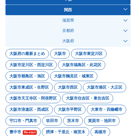
関西
滋賀県
京都府
大阪府
大阪府の最新まとめ
大阪市
大阪市東淀川区
大阪市淀川区・西淀川区
大阪市福島区・此花区
大阪市都島区・旭区
大阪市鶴見区・城東区
大阪市東成区・生野区
大阪市西区
大阪市港区・大正区
大阪市天王寺区・阿倍野区
大阪市住吉区・東住吉区
大阪市浪速区・西成区
大阪市平野区
大東市・四條畷市
守口市・門真市
吹田市
茨木市
箕面市・池田市
豊中市
摂津・千里丘・南茨木
高槻市
Re-start