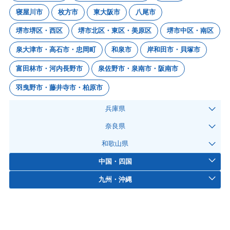
寝屋川市
枚方市
東大阪市
八尾市
堺市堺区・西区
堺市北区・東区・美原区
堺市中区・南区
泉大津市・高石市・忠岡町
和泉市
岸和田市・貝塚市
富田林市・河内長野市
泉佐野市・泉南市・阪南市
羽曳野市・藤井寺市・柏原市
兵庫県
奈良県
和歌山県
中国・四国
九州・沖縄