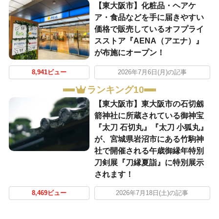
【東大阪市】化粧品・ヘアケ
ア・食品などを手に届きやすい
価格で販売しているオフプライ
スストア『AENA（アエナ）』
が布施にオープン！
8,941ビュー
2026年7月6日(月)の記事
ランキング10
【東大阪市】東大阪市の石切劔
箭神社に所蔵されている御神宝
『太刀 石切丸』『太刀 小狐丸』
が、宮城県岩沼市にある竹駒神
社で開催される午歳御縁年特別
刀剣展『刀縁夏詣』に特別展示
されます！
8,469ビュー
2026年7月18日(土)の記事