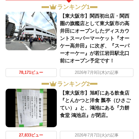
ランキング1
【東大阪市】関西初出店・関西
圏の旗艦店として東大阪市の高
井田にオープンしたディスカウ
ントスーパーマーケット『オー
ケー高井田』に次ぎ、『スーパ
ーオーケー』が若江岩田駅北口
前にオープン予定です！
78,171ビュー
2026年7月9日(木)の記事
ランキング2
【東大阪市】旭町にある飲食店
『とんかつと洋食 瓢亭（ひさご
てい）』と、鴻池にある『力餅
食堂 鴻池店』が閉店。
27,833ビュー
2026年7月7日(火)の記事