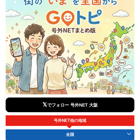
𝕏
でフォロー 号外NET 大阪
号外NET他の地域
全国