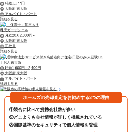
時給1,177円
大阪府 東大阪
アルバイト・パート
詳細を見る
「保育士」賞与あり
乳児ガーデンエル
月給20万2,000円～
大阪府 東大阪
正社員
詳細を見る
理学療法士/サービス付き高齢者向け住宅/日勤のみ/未経験OK
くおん東大阪
時給1,600円～2,400円
大阪府 東大阪
アルバイト・パート
詳細を見る
東大阪市の高時給の求人情報を見る
ホームズの売却査定をお勧めする3つの理由
①
競合に比べて提携会社数が多い
②
どこよりも会社情報が詳しく掲載されている
③
国際基準のセキュリティで個人情報を管理