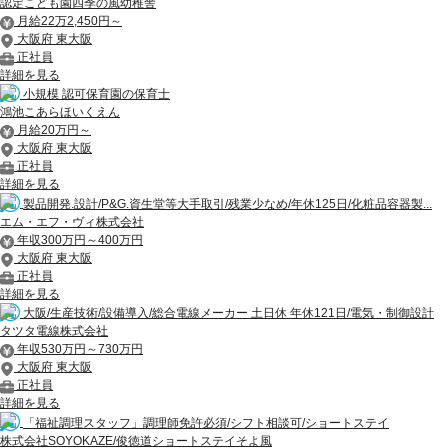
認定こども園四季の風幼稚舎
月給22万2,450円～
大阪府 東大阪
正社員
詳細を見る
小規模 認可保育園の保育士
鴻池こあらほいくえん
月給20万円～
大阪府 東大阪
正社員
詳細を見る
製品開発.設計/P&G.資生堂等大手取引/残業少なめ/年休125日/化粧品容器製...
エム・エフ・ヴィ株式会社
年収300万円～400万円
大阪府 東大阪
正社員
詳細を見る
大阪/生産技術/設備導入/総合電線メーカー 土日休 年休121日/電気・制御設計
タツタ電線株式会社
年収530万円～730万円
大阪府 東大阪
正社員
詳細を見る
「福祉調理スタッフ」調理師免許必須/シフト相談可/ショートステイ
株式会社SOYOKAZE/俊徳道ショートステイそよ風