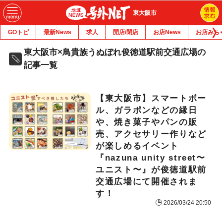
東大阪市
GOトピ
最新News
求人
開店/閉店
お店News
お店みち
東大阪市×鳥貴族うぬぼれ俊徳道駅前交通広場の
記事一覧
【東大阪市】スマートボー
ル、ガラポンなどの縁日
や、焼き菓子やパンの販
売、アクセサリー作りなど
が楽しめるイベント
『nazuna unity street〜
ユニスト〜』が俊徳道駅前
交通広場にて開催されま
す！
2026/03/24 20:50