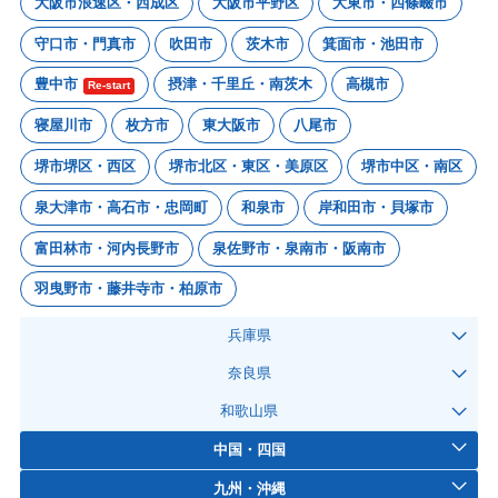
大阪市浪速区・西成区
大阪市平野区
大東市・四條畷市
守口市・門真市
吹田市
茨木市
箕面市・池田市
豊中市
摂津・千里丘・南茨木
高槻市
Re-start
寝屋川市
枚方市
東大阪市
八尾市
堺市堺区・西区
堺市北区・東区・美原区
堺市中区・南区
泉大津市・高石市・忠岡町
和泉市
岸和田市・貝塚市
富田林市・河内長野市
泉佐野市・泉南市・阪南市
羽曳野市・藤井寺市・柏原市
兵庫県
奈良県
和歌山県
中国・四国
九州・沖縄