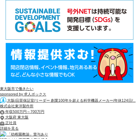
東大阪市で働きたい
sponsored by 求人ボックス
大阪/品質保証室/リーダー 創業100年を超える科学機器メーカー/年休124日/...
株式会社東洋製作所
年収500万円～700万円
大阪府 東大阪
正社員
詳細を見る
「幼稚園教諭」賞与あり