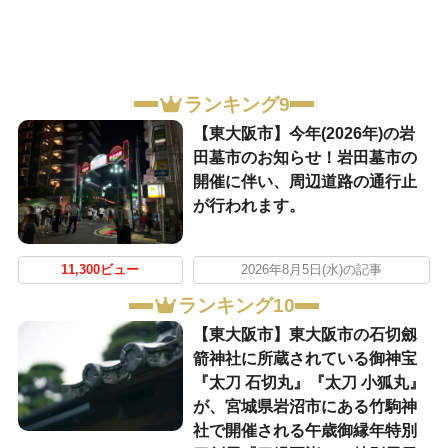
ランキング9
【東大阪市】今年(2026年)の岩
田墓市のお知らせ！岩田墓市の
開催に伴い、周辺道路の通行止
が行われます。
11,300ビュー
2026年8月5日(水)の記事
ランキング10
【東大阪市】東大阪市の石切劔
箭神社に所蔵されている御神宝
『太刀 石切丸』『太刀 小狐丸』
が、宮城県岩沼市にある竹駒神
社で開催される午歳御縁年特別