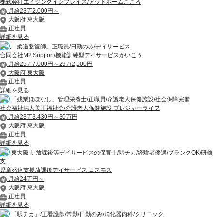
株式会社エイジングインプレイス/アットホームこころ
月給23万2,000円～
大阪府 東大阪
正社員
詳細を見る
「柔道整復師」正職員/日勤のみ/デイサービス
合同会社M2 Support/機能訓練型デイサービスかいこう
月給25万7,000円～29万2,000円
大阪府 東大阪
正社員
詳細を見る
「残業ほぼなし」管理栄養士/正職員/介護老人保健施設/社会保障完備
社会福祉法人美正福祉会/介護老人保健施設 プレジャーライフ
月給23万3,430円～30万円
大阪府 東大阪
正社員
詳細を見る
東大阪市 放課後等デイサービスの保育士/駅チカ/経験者優遇/ブランクOK/研修
支...
児童発達支援放課後デイサービス コスモス
月給24万円～
大阪府 東大阪
正社員
詳細を見る
「駅チカ」/正看護師/常勤/日勤のみ/消化器内科/クリニック