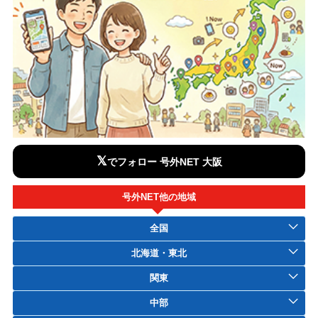
𝕏
でフォロー 号外NET 大阪
号外NET他の地域
全国
北海道・東北
関東
中部