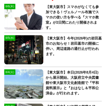
【東大阪市】スマホがなくても参
8/6(木)
加できる！ヴェルノール布施でス
マホの使い方を学べる『スマホ教
室』が2日間にわたり開催されま
す。
【東大阪市】今年(2026年)の岩田墓
8/5(水)
市のお知らせ！岩田墓市の開催に
伴い、周辺道路の通行止が行われ
ます。
【東大阪市】本日(2026年8月4日)
8/4(火)
から展示開始。大阪府立中央図書
館や東大阪市文化創造館で『平和
資料展示』と『おはなし＆平和公
演会』が行われます。