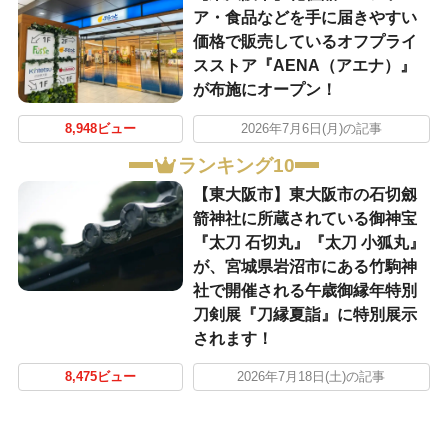
ア・食品などを手に届きやすい
価格で販売しているオフプライ
スストア『AENA（アエナ）』
が布施にオープン！
8,948ビュー
2026年7月6日(月)の記事
ランキング10
【東大阪市】東大阪市の石切劔
箭神社に所蔵されている御神宝
『太刀 石切丸』『太刀 小狐丸』
が、宮城県岩沼市にある竹駒神
社で開催される午歳御縁年特別
刀剣展『刀縁夏詣』に特別展示
されます！
8,475ビュー
2026年7月18日(土)の記事