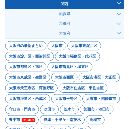
関西
滋賀県
京都府
大阪府
大阪府の最新まとめ
大阪市
大阪市東淀川区
大阪市淀川区・西淀川区
大阪市福島区・此花区
大阪市都島区・旭区
大阪市鶴見区・城東区
大阪市東成区・生野区
大阪市西区
大阪市港区・大正区
大阪市天王寺区・阿倍野区
大阪市住吉区・東住吉区
大阪市浪速区・西成区
大阪市平野区
大東市・四條畷市
守口市・門真市
吹田市
茨木市
箕面市・池田市
豊中市
摂津・千里丘・南茨木
高槻市
Re-start