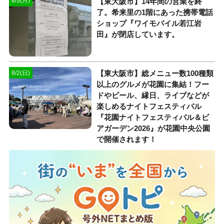
【東大阪市】14年間の営業を終
8/3(月)
了。希来里の1階にあった携帯電話
ショップ『ワイモバイル若江岩
田』が閉店しています。
【東大阪市】総メニュー数100種類
8/2(日)
以上のグルメが花園に集結！フー
ドやビール、縁日、ライブなどが
楽しめるナイトフェスティバル
『花園ナイトフェスティバル＆ビ
アガーデン2026』が花園中央公園
で開催されます！