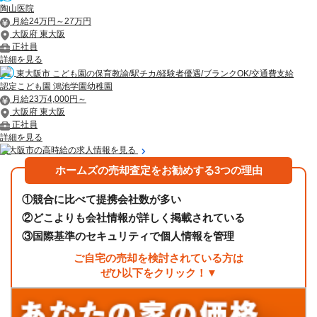
陶山医院
月給24万円～27万円
大阪府 東大阪
正社員
詳細を見る
東大阪市 こども園の保育教諭/駅チカ/経験者優遇/ブランクOK/交通費支給
認定こども園 鴻池学園幼稚園
月給23万4,000円～
大阪府 東大阪
正社員
詳細を見る
東大阪市の高時給の求人情報を見る
ホームズの売却査定をお勧めする3つの理由
①
競合に比べて提携会社数が多い
②
どこよりも会社情報が詳しく掲載されている
③
国際基準のセキュリティで個人情報を管理
ご自宅の売却を検討されている方は
ぜひ以下をクリック！▼