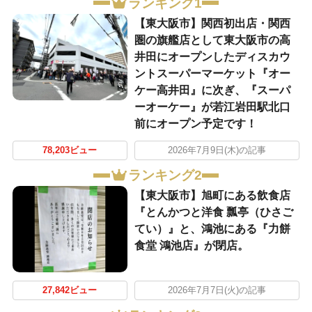
ランキング1
【東大阪市】関西初出店・関西
圏の旗艦店として東大阪市の高
井田にオープンしたディスカウ
ントスーパーマーケット『オー
ケー高井田』に次ぎ、『スーパ
ーオーケー』が若江岩田駅北口
前にオープン予定です！
78,203ビュー
2026年7月9日(木)の記事
ランキング2
【東大阪市】旭町にある飲食店
『とんかつと洋食 瓢亭（ひさご
てい）』と、鴻池にある『力餅
食堂 鴻池店』が閉店。
27,842ビュー
2026年7月7日(火)の記事