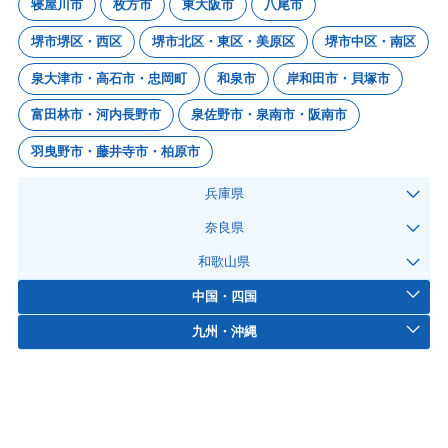
寝屋川市
枚方市
東大阪市
八尾市
堺市堺区・西区
堺市北区・東区・美原区
堺市中区・南区
泉大津市・高石市・忠岡町
和泉市
岸和田市・貝塚市
富田林市・河内長野市
泉佐野市・泉南市・阪南市
羽曳野市・藤井寺市・柏原市
兵庫県
奈良県
和歌山県
中国・四国
九州・沖縄