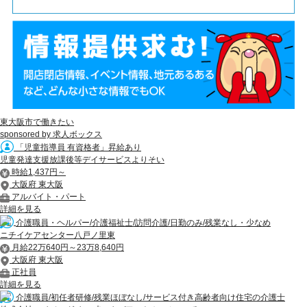
東大阪市で働きたい
sponsored by 求人ボックス
「児童指導員 有資格者」昇給あり
児童発達支援放課後等デイサービスよりそい
時給1,437円～
大阪府 東大阪
アルバイト・パート
詳細を見る
介護職員・ヘルパー/介護福祉士/訪問介護/日勤のみ/残業なし・少なめ
ニチイケアセンター八戸ノ里東
月給22万640円～23万8,640円
大阪府 東大阪
正社員
詳細を見る
介護職員/初任者研修/残業ほぼなし/サービス付き高齢者向け住宅の介護士