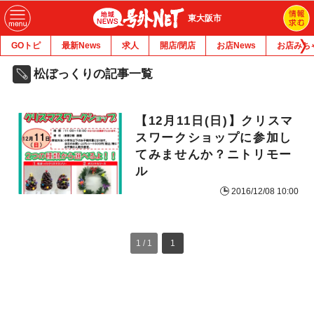
東大阪市
GOトピ
最新News
求人
開店/閉店
お店News
お店みち
松ぼっくりの記事一覧
【12月11日(日)】クリスマ
スワークショップに参加し
てみませんか？ニトリモー
ル
2016/12/08 10:00
1 / 1
1