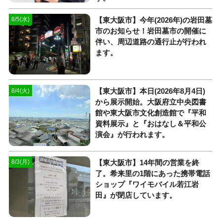
【東大阪市】今年(2026年)の岩田墓
8/5(水)
市のお知らせ！岩田墓市の開催に
伴い、周辺道路の通行止が行われ
ます。
【東大阪市】本日(2026年8月4日)
8/4(火)
から展示開始。大阪府立中央図書
館や東大阪市文化創造館で『平和
資料展示』と『おはなし＆平和公
演会』が行われます。
【東大阪市】14年間の営業を終
8/3(月)
了。希来里の1階にあった携帯電話
ショップ『ワイモバイル若江岩
田』が閉店しています。