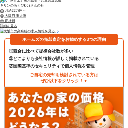
「保育士」東大阪市・児童発達支援
キリンのあくびkidsさんのせ
月給22万円～
大阪府 東大阪
正社員
詳細を見る
東大阪市の高時給の求人情報を見る
ホームズの売却査定をお勧めする3つの理由
①
競合に比べて提携会社数が多い
②
どこよりも会社情報が詳しく掲載されている
③
国際基準のセキュリティで個人情報を管理
ご自宅の売却を検討されている方は
ぜひ以下をクリック！▼