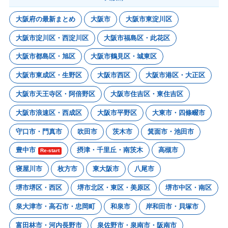
大阪府の最新まとめ
大阪市
大阪市東淀川区
大阪市淀川区・西淀川区
大阪市福島区・此花区
大阪市都島区・旭区
大阪市鶴見区・城東区
大阪市東成区・生野区
大阪市西区
大阪市港区・大正区
大阪市天王寺区・阿倍野区
大阪市住吉区・東住吉区
大阪市浪速区・西成区
大阪市平野区
大東市・四條畷市
守口市・門真市
吹田市
茨木市
箕面市・池田市
豊中市
摂津・千里丘・南茨木
高槻市
Re-start
寝屋川市
枚方市
東大阪市
八尾市
堺市堺区・西区
堺市北区・東区・美原区
堺市中区・南区
泉大津市・高石市・忠岡町
和泉市
岸和田市・貝塚市
富田林市・河内長野市
泉佐野市・泉南市・阪南市