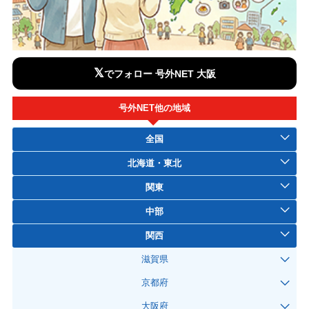
𝕏
でフォロー 号外NET 大阪
号外NET他の地域
全国
北海道・東北
関東
中部
関西
滋賀県
京都府
大阪府