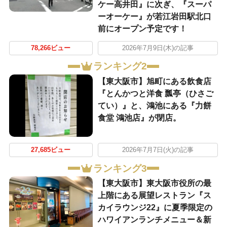
ケー高井田』に次ぎ、『スーパ
ーオーケー』が若江岩田駅北口
前にオープン予定です！
78,266ビュー
2026年7月9日(木)の記事
ランキング2
【東大阪市】旭町にある飲食店
『とんかつと洋食 瓢亭（ひさご
てい）』と、鴻池にある『力餅
食堂 鴻池店』が閉店。
27,685ビュー
2026年7月7日(火)の記事
ランキング3
【東大阪市】東大阪市役所の最
上階にある展望レストラン『ス
カイラウンジ22』に夏季限定の
ハワイアンランチメニュー＆新