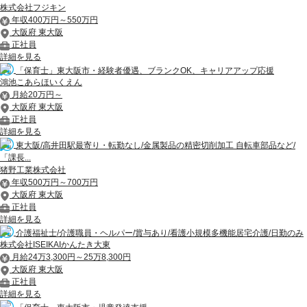
株式会社フジキン
年収400万円～550万円
大阪府 東大阪
正社員
詳細を見る
「保育士」東大阪市・経験者優遇、ブランクOK、キャリアアップ応援
鴻池こあらほいくえん
月給20万円～
大阪府 東大阪
正社員
詳細を見る
東大阪/高井田駅最寄り・転勤なし/金属製品の精密切削加工 自転車部品など/
「課長...
猪野工業株式会社
年収500万円～700万円
大阪府 東大阪
正社員
詳細を見る
介護福祉士/介護職員・ヘルパー/賞与あり/看護小規模多機能居宅介護/日勤のみ
株式会社ISEIKAIかんたき大東
月給24万3,300円～25万8,300円
大阪府 東大阪
正社員
詳細を見る