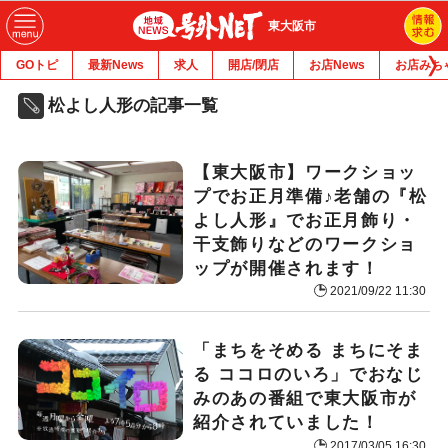
東大阪市
GOトピ
最新News
求人
開店/閉店
お店News
お店みち
松よし人形の記事一覧
【東大阪市】ワークショッ
プでお正月準備♪老舗の『松
よし人形』でお正月飾り・
干支飾りなどのワークショ
ップが開催されます！
2021/09/22 11:30
「まちをそめる まちにそま
る ココロのいろ」でおなじ
みのあの番組で東大阪市が
紹介されていました！
2017/03/05 16:30