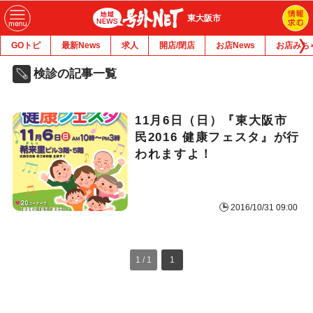
東大阪市
GOトピ
最新News
求人
開店/閉店
お店News
お店みち
検診の記事一覧
11月6日（日）『東大阪市
民2016 健康フェスタ』が行
われますよ！
2016/10/31 09:00
1 / 1
1