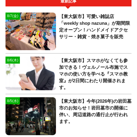
最新記事
【東大阪市】可愛い雑誌店
8/7(金)
「weekly shop nazuna」が期間限
定オープン！ハンドメイドアクセ
サリー・雑貨・焼き菓子を販売
【東大阪市】スマホがなくても参
8/6(木)
加できる！ヴェルノール布施でス
マホの使い方を学べる『スマホ教
室』が2日間にわたり開催されま
す。
【東大阪市】今年(2026年)の岩田墓
8/5(水)
市のお知らせ！岩田墓市の開催に
伴い、周辺道路の通行止が行われ
ます。