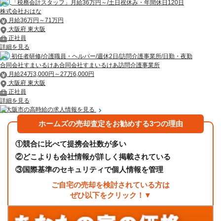
「税務会計スタッフ」月給36万円～/土日祝休み・年間休日120日
株式会社おはな
月給36万円～71万円
大阪府 東大阪
正社員
詳細を見る
初任者研修/介護職員・ヘルパー/週休2日/訪問介護事業所/日勤・夜勤
合同会社すまいるけあ合同会社すまいるけあ訪問介護事業所
月給24万3,000円～27万6,000円
大阪府 東大阪
正社員
詳細を見る
東大阪市の高時給の求人情報を見る
ホームズの売却査定をお勧めする3つの理由
①
競合に比べて提携会社数が多い
②
どこよりも会社情報が詳しく掲載されている
③
国際基準のセキュリティで個人情報を管理
ご自宅の売却を検討されている方は
ぜひ以下をクリック！▼