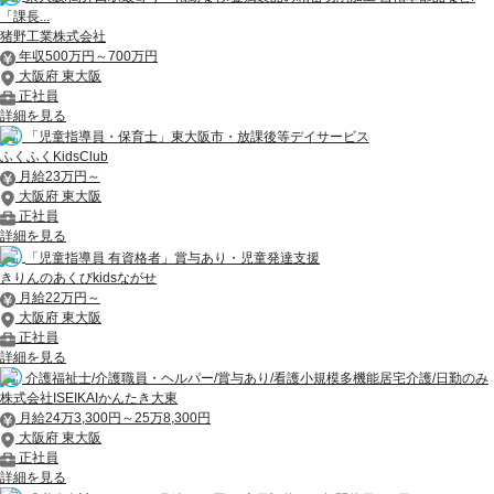
「課長...
猪野工業株式会社
年収500万円～700万円
大阪府 東大阪
正社員
詳細を見る
「児童指導員・保育士」東大阪市・放課後等デイサービス
ふくふくKidsClub
月給23万円～
大阪府 東大阪
正社員
詳細を見る
「児童指導員 有資格者」賞与あり・児童発達支援
きりんのあくびkidsながせ
月給22万円～
大阪府 東大阪
正社員
詳細を見る
介護福祉士/介護職員・ヘルパー/賞与あり/看護小規模多機能居宅介護/日勤のみ
株式会社ISEIKAIかんたき大東
月給24万3,300円～25万8,300円
大阪府 東大阪
正社員
詳細を見る