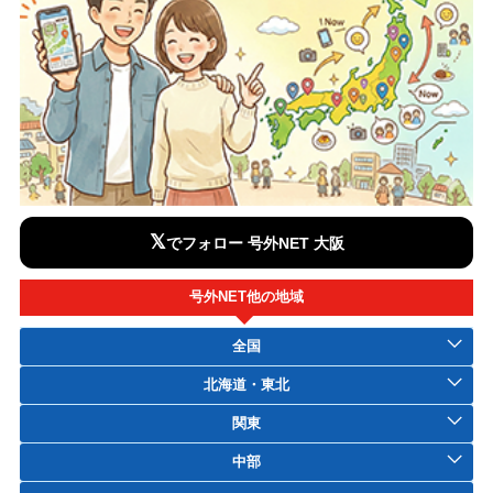
𝕏
でフォロー 号外NET 大阪
号外NET他の地域
全国
北海道・東北
関東
中部