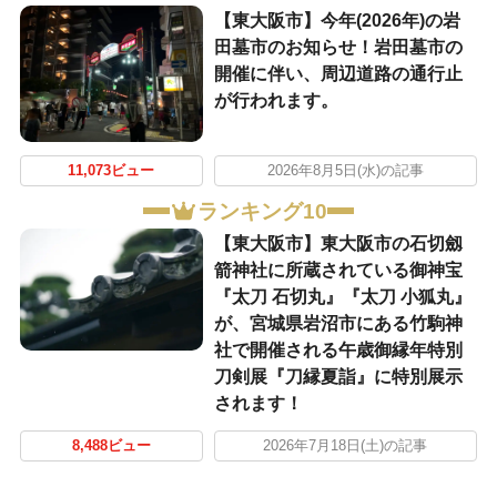
【東大阪市】今年(2026年)の岩
田墓市のお知らせ！岩田墓市の
開催に伴い、周辺道路の通行止
が行われます。
11,073ビュー
2026年8月5日(水)の記事
ランキング10
【東大阪市】東大阪市の石切劔
箭神社に所蔵されている御神宝
『太刀 石切丸』『太刀 小狐丸』
が、宮城県岩沼市にある竹駒神
社で開催される午歳御縁年特別
刀剣展『刀縁夏詣』に特別展示
されます！
8,488ビュー
2026年7月18日(土)の記事