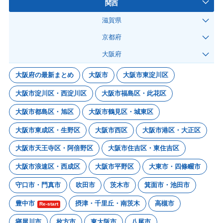
関西
滋賀県
京都府
大阪府
大阪府の最新まとめ
大阪市
大阪市東淀川区
大阪市淀川区・西淀川区
大阪市福島区・此花区
大阪市都島区・旭区
大阪市鶴見区・城東区
大阪市東成区・生野区
大阪市西区
大阪市港区・大正区
大阪市天王寺区・阿倍野区
大阪市住吉区・東住吉区
大阪市浪速区・西成区
大阪市平野区
大東市・四條畷市
守口市・門真市
吹田市
茨木市
箕面市・池田市
豊中市
摂津・千里丘・南茨木
高槻市
Re-start
寝屋川市
枚方市
東大阪市
八尾市