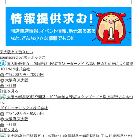
東大阪市で働きたい
sponsored by 求人ボックス
東大阪/転勤なし/機械設計 FA装置/オーダーメイド/高い技術力が身につく環境
JOHNAN株式会社
年収500万円～700万円
大阪府 東大阪
正社員
詳細を見る
大阪市/鶴見区/研究開発・1938年創立/東証スタンダード市場上場/歴史をもつ
化...
ダイトーケミックス株式会社
年収450万円～650万円
大阪府 東大阪
正社員
詳細を見る
東大阪/高井田駅最寄り・転勤なし/金属製品の精密切削加工 自転車部品など/