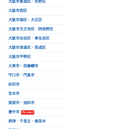
大阪市東成区・生野区
大阪市西区
大阪市港区・大正区
大阪市天王寺区・阿倍野区
大阪市住吉区・東住吉区
大阪市浪速区・西成区
大阪市平野区
大東市・四條畷市
守口市・門真市
吹田市
茨木市
箕面市・池田市
豊中市
Re-start
摂津・千里丘・南茨木