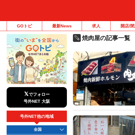
GOトピ
最新News
求人
開店/閉
焼肉屋の記事一覧
𝕏
でフォロー
号外NET 大阪
号外NET他の地域
全国