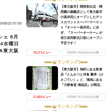
【東大阪市】関西初出店・関
西圏の旗艦店として東大阪市
の高井田にオープンしたディ
スカウントスーパーマーケッ
0/08/20 07:00
ト『オーケー高井田』に次
ぎ、『スーパーオーケー』が
ェ 8月
若江岩田駅北口前にオープン
予定です！
4水曜日
A東大阪
78,171ビュー
2026年7月9日(木)の記事
ランキング2
【東大阪市】旭町にある飲食
店『とんかつと洋食 瓢亭（ひ
さごてい）』と、鴻池にある
『力餅食堂 鴻池店』が閉店。
27,833ビュー
2026年7月7日(火)の記事
ランキング3