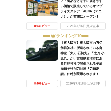
ア・食品などを手に届きやす
い価格で販売しているオフプ
ライスストア『AENA（アエ
ナ）』が布施にオープン！
8,941ビュー
2026年7月6日(月)の記事
ランキング10
【東大阪市】東大阪市の石切
劔箭神社に所蔵されている御
神宝『太刀 石切丸』『太刀 小
狐丸』が、宮城県岩沼市にあ
る竹駒神社で開催される午歳
御縁年特別刀剣展『刀縁夏
詣』に特別展示されます！
8,469ビュー
2026年7月18日(土)の記事