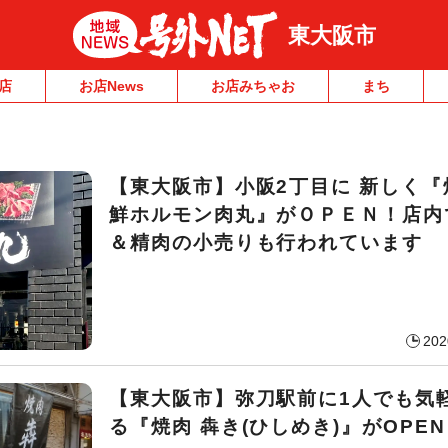
東大阪市
店
お店News
お店みちゃお
まち
【東大阪市】小阪2丁目に 新しく『
鮮ホルモン肉丸』がＯＰＥＮ！店内
＆精肉の小売りも行われています
202
【東大阪市】弥刀駅前に1人でも気
る『焼肉 犇き(ひしめき)』がOPE