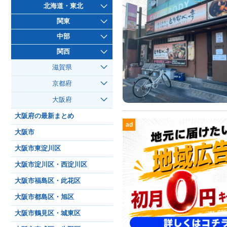
北海道・東北
関東
中部
関西
滋賀県
京都府
大阪府
大阪府の最新まとめ
ad
大阪市
大阪市東淀川区
大阪市淀川区・西淀川区
大阪市福島区・此花区
大阪市都島区・旭区
大阪市鶴見区・城東区