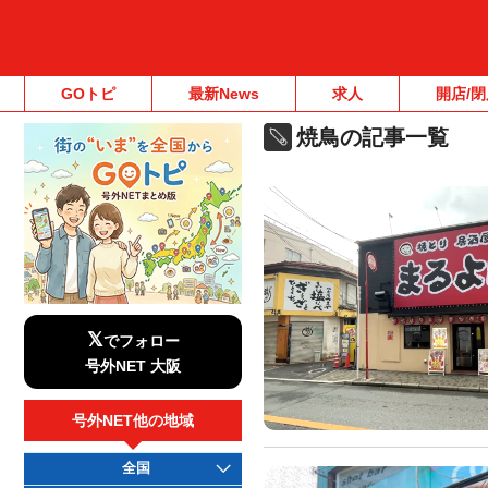
GOトピ
最新News
求人
開店/閉
焼鳥の記事一覧
𝕏
でフォロー
号外NET 大阪
号外NET他の地域
全国