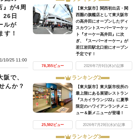
店』が4周
【東大阪市】関西初出店・関
西圏の旗艦店として東大阪市
、26日
の高井田にオープンしたディ
ールが
スカウントスーパーマーケッ
ます！
ト『オーケー高井田』に次
ぎ、『スーパーオーケー』が
若江岩田駅北口前にオープン
予定です！
1/10/25 11:00
78,355ビュー
2026年7月9日(木)の記事
大阪で、
ランキング2
せんか？
【東大阪市】東大阪市役所の
最上階にある展望レストラン
『スカイラウンジ22』に夏季
限定のハワイアンランチメニ
ュー＆新メニューが登場！
25,592ビュー
2026年7月29日(水)の記事
ランキング3