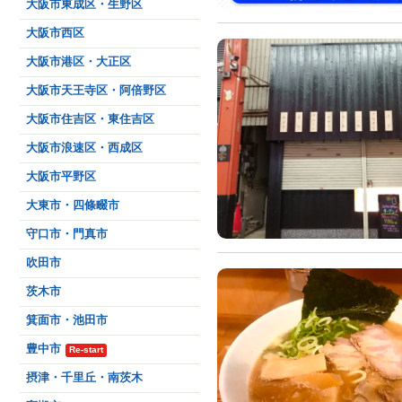
大阪市東成区・生野区
大阪市西区
大阪市港区・大正区
大阪市天王寺区・阿倍野区
大阪市住吉区・東住吉区
大阪市浪速区・西成区
大阪市平野区
大東市・四條畷市
守口市・門真市
吹田市
茨木市
箕面市・池田市
豊中市
Re-start
摂津・千里丘・南茨木