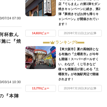
店『てらまえ』の第1弾モダン
焼きキャンペーンに続き、第2
弾『豚焼きそばお持ち帰りキ
0/07/24 07:00
ャンペーン』が開催されてい
ます！
14,610ビュー
2026年7月11日(土)の記事
何杯飲ん
布施に『焼
ランキング6
【東大阪市】夏の風物詩とな
る布施の『土曜夜市』が今年
も開催！スーパーボールすく
い、わなげ、くじ引きなど
様々な模擬店が楽しめる『土
曜夜市』が布施駅周辺で開催
されます！
0/03/14 10:30
13,770ビュー
2026年7月16日(木)の記事
の『本陣