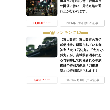
田墓市のお知らせ！岩田墓市
の開催に伴い、周辺道路の通
行止が行われます。
11,073ビュー
2026年8月5日(水)の記事
ランキング10
【東大阪市】東大阪市の石切
劔箭神社に所蔵されている御
神宝『太刀 石切丸』『太刀 小
狐丸』が、宮城県岩沼市にあ
る竹駒神社で開催される午歳
御縁年特別刀剣展『刀縁夏
詣』に特別展示されます！
8,488ビュー
2026年7月18日(土)の記事