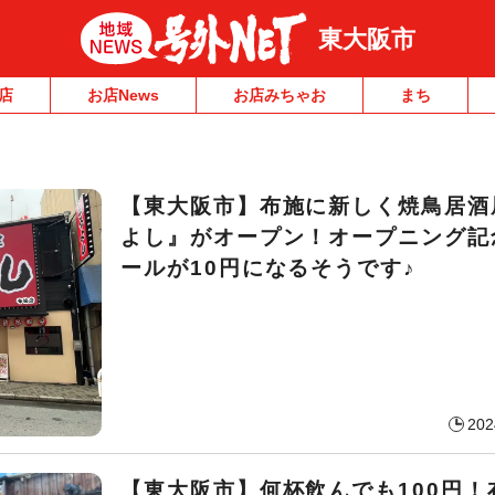
東大阪市
店
お店News
お店みちゃお
まち
【東大阪市】布施に新しく焼鳥居酒
よし』がオープン！オープニング記
ールが10円になるそうです♪
202
【東大阪市】何杯飲んでも100円！