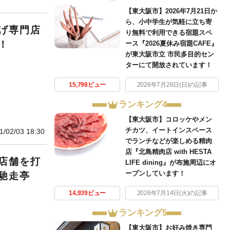
【東大阪市】2026年7月21日か
ら、小中学生が気軽に立ち寄
げ専門店
り無料で利用できる宿題スペ
！
ース『2026夏休み宿題CAFE』
が東大阪市立 市民多目的セン
ターにて開放されています！
15,798ビュー
2026年7月26日(日)の記事
ランキング4
【東大阪市】コロッケやメン
チカツ、イートインスペース
1/02/03 18:30
でランチなどが楽しめる精肉
店『北島精肉店 with HESTA
店舗を打
LIFE dining』が布施周辺にオ
ープンしています！
馳走亭
14,939ビュー
2026年7月14日(火)の記事
ランキング5
【東大阪市】お好み焼き専門