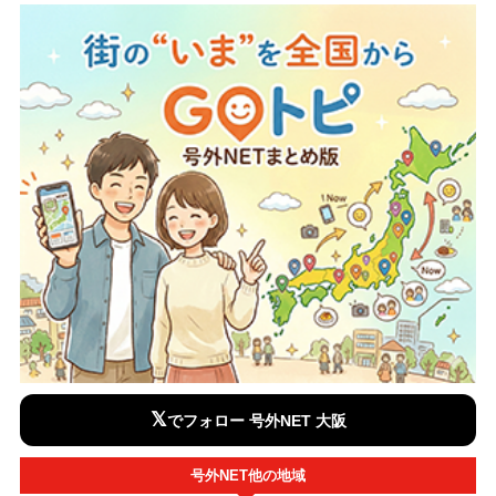
𝕏
でフォロー 号外NET 大阪
号外NET他の地域