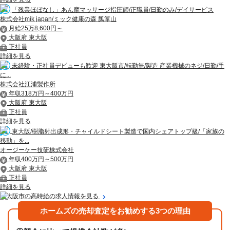
「残業ほぼなし」あん摩マッサージ指圧師/正職員/日勤のみ/デイサービス
株式会社mik japan/ミック健康の森 瓢箪山
月給25万8,600円～
大阪府 東大阪
正社員
詳細を見る
未経験・正社員デビューも歓迎 東大阪市/転勤無/製造 産業機械のネジ/日勤/手
に...
株式会社江浦製作所
年収318万円～400万円
大阪府 東大阪
正社員
詳細を見る
東大阪/樹脂射出成形・チャイルドシート製造で国内シェアトップ級/「家族の
移動」を...
オージーケー技研株式会社
年収400万円～500万円
大阪府 東大阪
正社員
詳細を見る
東大阪市の高時給の求人情報を見る
ホームズの売却査定をお勧めする3つの理由