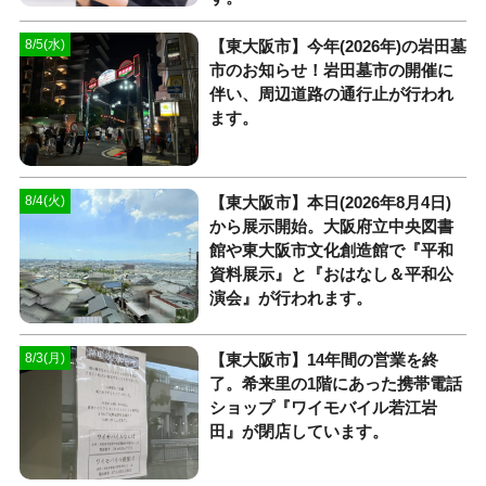
【東大阪市】今年(2026年)の岩田墓
8/5(水)
市のお知らせ！岩田墓市の開催に
伴い、周辺道路の通行止が行われ
ます。
【東大阪市】本日(2026年8月4日)
8/4(火)
から展示開始。大阪府立中央図書
館や東大阪市文化創造館で『平和
資料展示』と『おはなし＆平和公
演会』が行われます。
【東大阪市】14年間の営業を終
8/3(月)
了。希来里の1階にあった携帯電話
ショップ『ワイモバイル若江岩
田』が閉店しています。