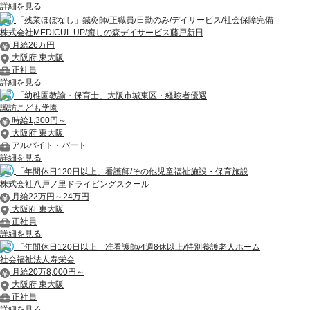
詳細を見る
「残業ほぼなし」鍼灸師/正職員/日勤のみ/デイサービス/社会保障完備
株式会社MEDICUL UP/癒しの森デイサービス藤戸新田
月給26万円
大阪府 東大阪
正社員
詳細を見る
「幼稚園教諭・保育士」大阪市城東区・経験者優遇
諏訪こども学園
時給1,300円～
大阪府 東大阪
アルバイト・パート
詳細を見る
「年間休日120日以上」看護師/その他児童福祉施設・保育施設
株式会社八戸ノ里ドライビングスクール
月給22万円～24万円
大阪府 東大阪
正社員
詳細を見る
「年間休日120日以上」准看護師/4週8休以上/特別養護老人ホーム
社会福祉法人寿栄会
月給20万8,000円～
大阪府 東大阪
正社員
詳細を見る