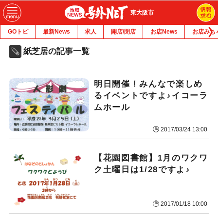
東大阪市
GOトピ
最新News
求人
開店/閉店
お店News
お店みち
紙芝居の記事一覧
明日開催！みんなで楽しめ
るイベントですよ♪イコーラ
ムホール
2017/03/24 13:00
【花園図書館】1月のワクワ
ク土曜日は1/28ですよ♪
2017/01/18 10:00