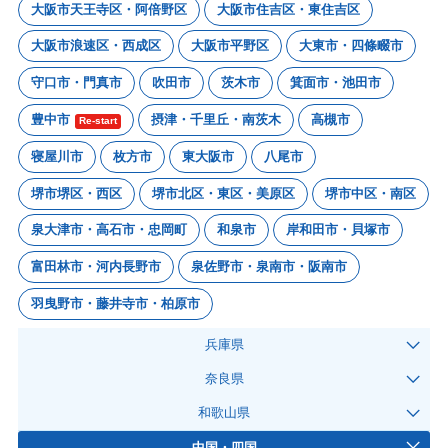
大阪市天王寺区・阿倍野区
大阪市住吉区・東住吉区
大阪市浪速区・西成区
大阪市平野区
大東市・四條畷市
守口市・門真市
吹田市
茨木市
箕面市・池田市
豊中市
摂津・千里丘・南茨木
高槻市
Re-start
寝屋川市
枚方市
東大阪市
八尾市
堺市堺区・西区
堺市北区・東区・美原区
堺市中区・南区
泉大津市・高石市・忠岡町
和泉市
岸和田市・貝塚市
富田林市・河内長野市
泉佐野市・泉南市・阪南市
羽曳野市・藤井寺市・柏原市
兵庫県
奈良県
和歌山県
中国・四国