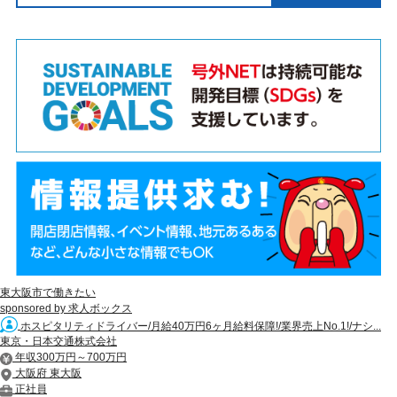
東大阪市で働きたい
sponsored by 求人ボックス
ホスピタリティドライバー/月給40万円6ヶ月給料保障!/業界売上No.1!/ナシ...
東京・日本交通株式会社
年収300万円～700万円
大阪府 東大阪
正社員