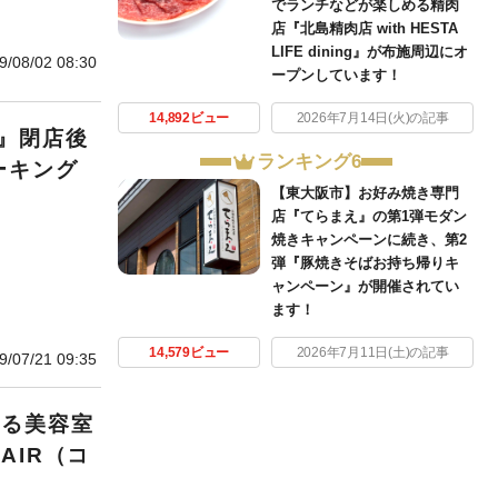
でランチなどが楽しめる精肉
店『北島精肉店 with HESTA
LIFE dining』が布施周辺にオ
9/08/02 08:30
ープンしています！
14,892ビュー
2026年7月14日(火)の記事
』閉店後
ランキング6
ーキング
【東大阪市】お好み焼き専門
店『てらまえ』の第1弾モダン
焼きキャンペーンに続き、第2
弾『豚焼きそばお持ち帰りキ
ャンペーン』が開催されてい
ます！
14,579ビュー
2026年7月11日(土)の記事
9/07/21 09:35
いる美容室
AIR（コ