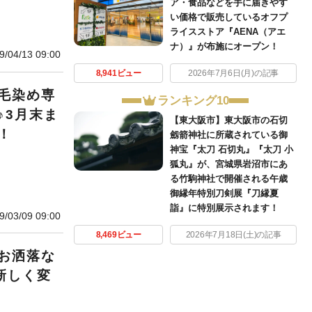
ア・食品などを手に届きやす
い価格で販売しているオフプ
ライスストア『AENA（アエ
ナ）』が布施にオープン！
9/04/13 09:00
8,941ビュー
2026年7月6日(月)の記事
毛染め専
ランキング10
♪3月末ま
【東大阪市】東大阪市の石切
！
劔箭神社に所蔵されている御
神宝『太刀 石切丸』『太刀 小
狐丸』が、宮城県岩沼市にあ
る竹駒神社で開催される午歳
御縁年特別刀剣展『刀縁夏
詣』に特別展示されます！
9/03/09 09:00
8,469ビュー
2026年7月18日(土)の記事
お洒落な
新しく変