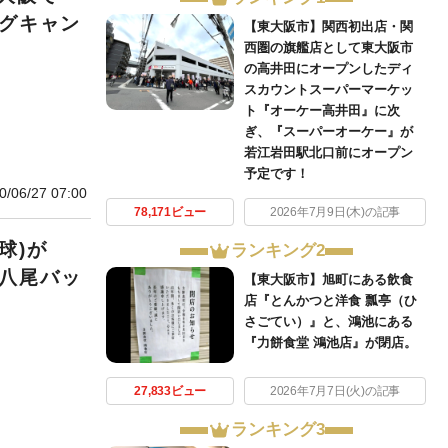
ングキャン
【東大阪市】関西初出店・関
西圏の旗艦店として東大阪市
の高井田にオープンしたディ
スカウントスーパーマーケッ
ト『オーケー高井田』に次
ぎ、『スーパーオーケー』が
若江岩田駅北口前にオープン
予定です！
0/06/27 07:00
78,171ビュー
2026年7月9日(木)の記事
球)が
ランキング2
【八尾バッ
【東大阪市】旭町にある飲食
店『とんかつと洋食 瓢亭（ひ
さごてい）』と、鴻池にある
『力餅食堂 鴻池店』が閉店。
27,833ビュー
2026年7月7日(火)の記事
ランキング3