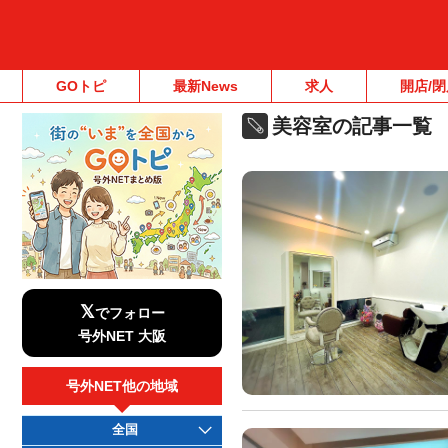
GOトピ
最新News
求人
開店/閉
美容室の記事一覧
𝕏
でフォロー
号外NET 大阪
号外NET他の地域
全国