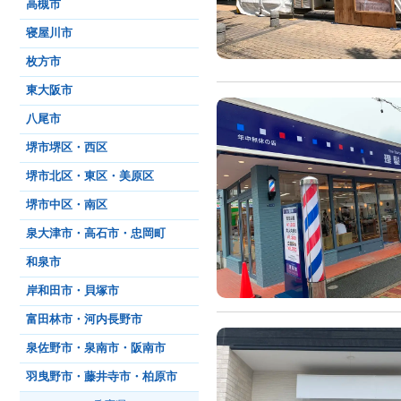
高槻市
寝屋川市
枚方市
東大阪市
八尾市
堺市堺区・西区
堺市北区・東区・美原区
堺市中区・南区
泉大津市・高石市・忠岡町
和泉市
岸和田市・貝塚市
富田林市・河内長野市
泉佐野市・泉南市・阪南市
羽曳野市・藤井寺市・柏原市