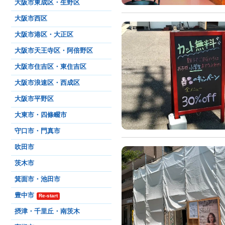
大阪市東成区・生野区
大阪市西区
大阪市港区・大正区
大阪市天王寺区・阿倍野区
大阪市住吉区・東住吉区
大阪市浪速区・西成区
大阪市平野区
大東市・四條畷市
守口市・門真市
吹田市
茨木市
箕面市・池田市
豊中市
Re-start
摂津・千里丘・南茨木